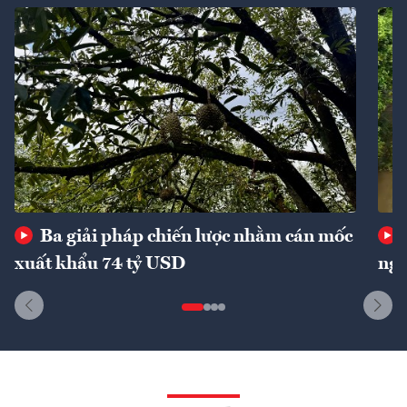
Ba giải pháp chiến lược nhằm cán mốc
xuất khẩu 74 tỷ USD
ngu