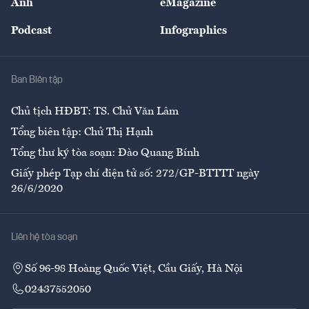
Ảnh
eMagazine
Đẹp +
An sinh
Podcast
Infographics
Giải trí
Y tế
Nhà
Ban Biên tập
Ẩm thực
Chủ tịch HĐBT: TS. Chử Văn Lâm
Tổng biên tập: Chử Thị Hạnh
Tổng thư ký tòa soạn: Đào Quang Bính
Giấy phép Tạp chí điện tử số: 272/GP-BTTTT ngày
26/6/2020
Liên hệ tòa soạn
Số 96-98 Hoàng Quốc Việt, Cầu Giấy, Hà Nội
02437552050