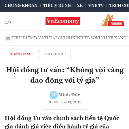
CHỨNG KHOÁN
TIÊU & DÙNG
XE
VNE TV
TECH CO
TIÊU ĐIỂM
ĐẦU TƯ
TÀI CHÍNH
KINH TẾ SỐ
KINH TẾ XANH
NGÂN HÀNG
TÀI CHÍNH
Hội đồng tư vấn: “Không vội vàng
dao động với tỷ giá”
Minh Đức
M
20:02, 25/03/2015
Hội đồng Tư vấn chính sách tiền tệ Quốc
gia đánh giá việc điều hành tỷ giá của