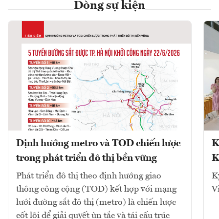
Dòng sự kiện
Định hướng metro và TOD chiến lược
K
trong phát triển đô thị bền vững
K
Phát triển đô thị theo định hướng giao
K
thông công cộng (TOD) kết hợp với mạng
V
lưới đường sắt đô thị (metro) là chiến lược
cốt lõi để giải quyết ùn tắc và tái cấu trúc