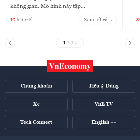
không gian. Mô hình này tập...
10
bài viết
Xem tất cả
2
1
2
3
4
Chứng khoán
Tiêu & Dùng
Xe
VnE TV
Tech Connect
English ++