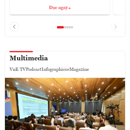
Đọc ngay
Multimedia
VnE TV
Podcast
Infographics
eMagazine