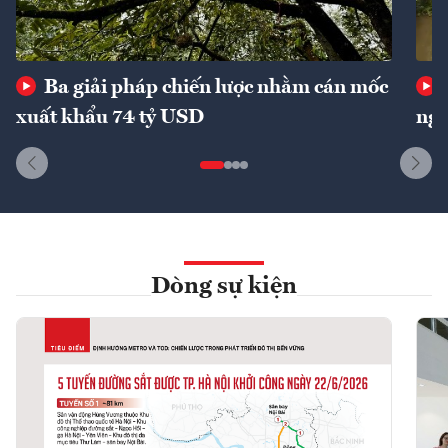
Ba giải pháp chiến lược nhằm cán mốc
xuất khẩu 74 tỷ USD
ngu
Dòng sự kiện