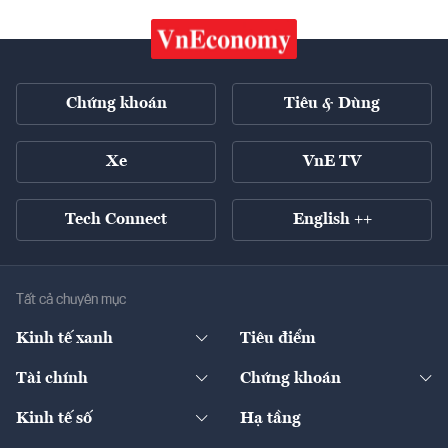
Chứng khoán
Tiêu & Dùng
Xe
VnE TV
Tech Connect
English ++
Tất cả chuyên mục
Kinh tế xanh
Tiêu điểm
Chuyển động xanh
Tài chính
Chứng khoán
Pháp lý
Ngân hàng
Doanh nghiệp niêm yết
Kinh tế số
Hạ tầng
Thương hiệu xanh
Thị trường vốn
Thị trường
Sản phẩm - Thị trường