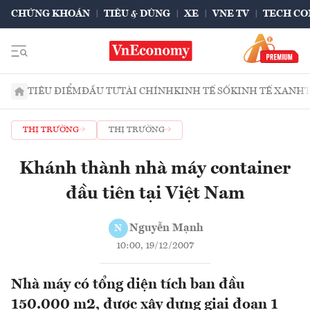
CHỨNG KHOÁN
TIÊU & DÙNG
XE
VNE TV
TECH CO
TIÊU ĐIỂM
ĐẦU TƯ
TÀI CHÍNH
KINH TẾ SỐ
KINH TẾ XANH
THỊ TRƯỜNG
THỊ TRƯỜNG
Khánh thành nhà máy container
đầu tiên tại Việt Nam
Nguyễn Mạnh
N
10:00, 19/12/2007
Nhà máy có tổng diện tích ban đầu
150.000 m2, được xây dựng giai đoạn 1