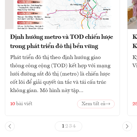
Định hướng metro và TOD chiến lược
K
trong phát triển đô thị bền vững
K
Phát triển đô thị theo định hướng giao
K
thông công cộng (TOD) kết hợp với mạng
V
lưới đường sắt đô thị (metro) là chiến lược
cốt lõi để giải quyết ùn tắc và tái cấu trúc
không gian. Mô hình này tập...
10
bài viết
Xem tất cả
2
1
2
3
4