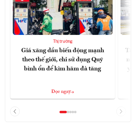
Thị trường
Giá xăng dầu biến động mạnh
Tăn
theo thế giới, chi sử dụng Quỹ
min
bình ổn để kìm hãm đà tăng
yêu
Đọc ngay