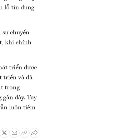
n lỗ tín dụng
i sự chuyển
t, khi chính
hát triển được
 triển và đã
t trong
g gần đây. Tuy
vẫn luôn tiềm