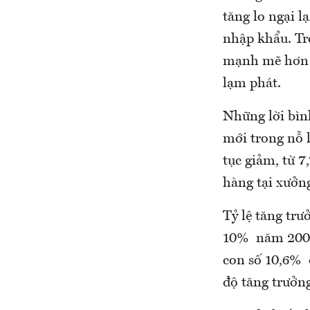
tăng lo ngại l
nhập khẩu. Tr
mạnh mẽ hơn có
lạm phát.
Những lời bìn
mới trong nỗ l
tục giảm, từ 
hàng tại xưởn
Tỷ lệ tăng tr
10% năm 2008.
con số 10,6% q
độ tăng trưởn