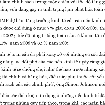
à làm chính sách trong cuộc chiến với tốc độ tăng g
hẩm, vốn đang gây ra tình trạng lạm phát hóa toàn 
IMF dự báo, tăng trưởng kinh tế của các nền kinh t
ển được chỉ đứng ở mức 7% giai đoạn 2008-2009, t
 2007; tốc độ tăng trưởng toàn cầu sẽ khiêm tốn
4,1% năm 2008 và 3,9% năm 2009.
nh tế toàn cầu đã phải xoay xở với những cú sốc d
g năng lực đối phó của các nền kinh tế ngày càng gi
 kinh tế sẽ chống chọi như thế nào trước những xá
g tài chính và hàng hóa, điều này phụ thuộc cốt yế
nh sách của các chính phủ”, ông Simon Johnson nói
” đến các điều kiện tín dụng ở những nền kinh tế đã
ết trong những quý tiếp theo, trong khi, các ngân h