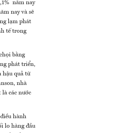
 9,1% năm nay
năm nay và sẽ
ăng lạm phát
h tế trong
 chọi bằng
ng phát triển,
à hậu quả từ
hnson, nhà
 là các nước
 điều hành
i lo hàng đầu