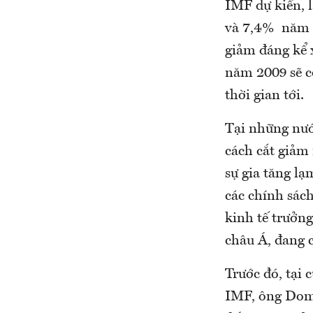
IMF dự kiến, 
và 7,4% năm 2
giảm đáng kể 
năm 2009 sẽ cò
thời gian tới.
Tại những nướ
cách cắt giảm 
sự gia tăng l
các chính sác
kinh tế trưởng
châu Á, đang 
Trước đó, tại
IMF, ông Domi