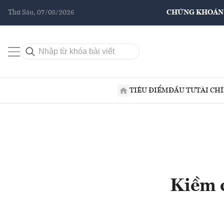
Thứ Sáu, 07/08/2026
CHỨNG KHOÁN
TIÊU ĐIỂM
ĐẦU TƯ
TÀI CH
Kiềm c