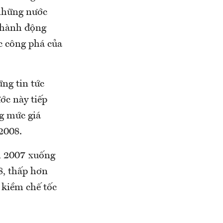
 những nước
g hành động
c công phá của
ng tin tức
ớc này tiếp
g mức giá
2008.
m 2007 xuống
8, thấp hơn
 kiềm chế tốc