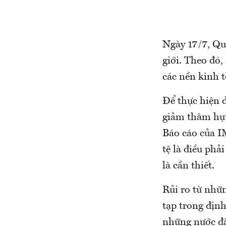
Ngày 17/7, Quỹ
giới. Theo đó,
các nền kinh t
Để thực hiện đ
giảm thâm hụt
Báo cáo của I
tệ là điều phả
là cần thiết.
Rủi ro từ nhữ
tạp trong định
những nước đã