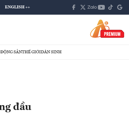
ENGLISH ++
 ĐỘNG SẢN
THẾ GIỚI
DÂN SINH
àng đầu