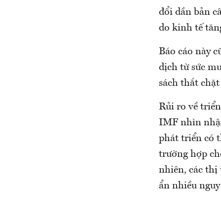
đổi dần bản c
do kinh tế tăn
Báo cáo này cũ
dịch từ sức mu
sách thắt chặt 
Rủi ro về triể
IMF nhìn nhận
phát triển có
trường hợp chố
nhiên, các th
ẩn nhiều nguy 