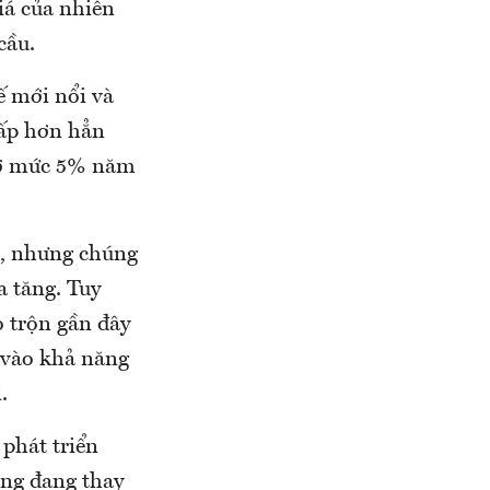
iá của nhiên
cầu.
ế mới nổi và
hấp hơn hẳn
 ở mức 5% năm
ài, nhưng chúng
a tăng. Tuy
o trộn gần đây
u vào khả năng
.
 phát triển
àng đang thay