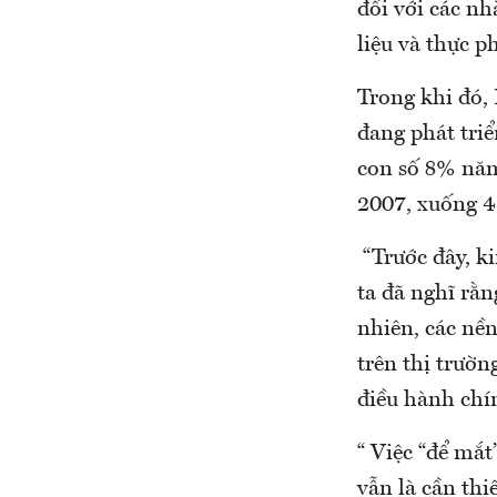
đối với các nh
liệu và thực p
Trong khi đó, 
đang phát tri
con số 8% năm
2007, xuống 
“Trước đây, ki
ta đã nghĩ rằn
nhiên, các nền
trên thị trườn
điều hành chí
“ Việc “để mắt
vẫn là cần thi