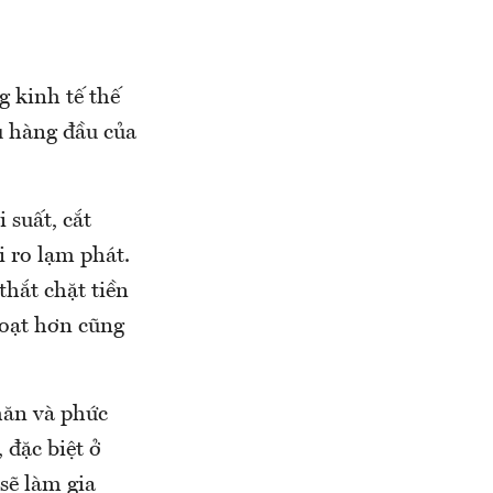
g kinh tế thế
êu hàng đầu của
 suất, cắt
 ro lạm phát.
hắt chặt tiền
hoạt hơn cũng
hăn và phức
 đặc biệt ở
sẽ làm gia