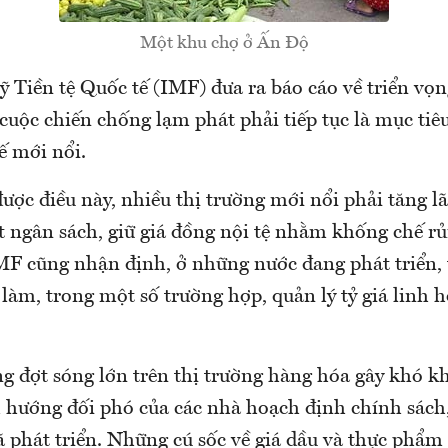
Một khu chợ ở Ấn Độ
 Tiền tệ Quốc tế (IMF) đưa ra báo cáo về triển vọn
 cuộc chiến chống lạm phát phải tiếp tục là mục ti
ế mới nổi.
ược điều này, nhiều thị trường mới nổi phải tăng lãi
 ngân sách, giữ giá đồng nội tệ nhằm khống chế rủi
MF cũng nhận định, ở những nước đang phát triển, t
i làm, trong một số trường hợp, quản lý tỷ giá linh 
ng đợt sóng lớn trên thị trường hàng hóa gây khó k
 hướng đối phó của các nhà hoạch định chính sách,
 phát triển. Những cú sốc về giá dầu và thực phẩm 