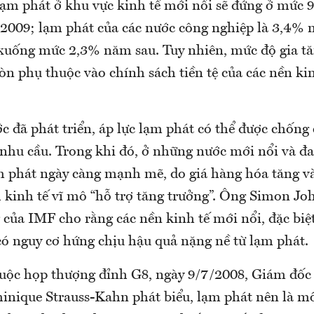
lạm phát ở khu vực kinh tế mới nổi sẽ đứng ở mức
009; lạm phát của các nước công nghiệp là 3,4% 
xuống mức 2,3% năm sau. Tuy nhiên, mức độ gia t
n phụ thuộc vào chính sách tiền tệ của các nền kin
c đã phát triển, áp lực lạm phát có thể được chống
nhu cầu. Trong khi đó, ở những nước mới nổi và đa
ạm phát ngày càng mạnh mẽ, do giá hàng hóa tăng v
h kinh tế vĩ mô “hỗ trợ tăng trưởng”. Ông Simon Jo
 của IMF cho rằng các nền kinh tế mới nổi, đặc biệt
có nguy cơ hứng chịu hậu quả nặng nề từ lạm phát.
 cuộc họp thượng đỉnh G8, ngày 9/7/2008, Giám đốc
nique Strauss-Kahn phát biểu, lạm phát nên là mố