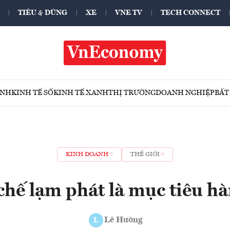
TIÊU & DÙNG
XE
VNE TV
TECH CONNECT
ÍNH
KINH TẾ SỐ
KINH TẾ XANH
THỊ TRƯỜNG
DOANH NGHIỆP
BẤT
KINH DOANH
THẾ GIỚI
hế lạm phát là mục tiêu h
Lê Hường
L