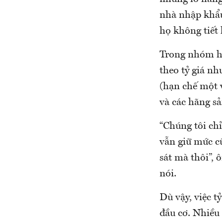
nhà nhập khẩu
họ không tiết 
Trong nhóm hàn
theo tỷ giá nh
(hạn chế một v
và các hãng sả
“Chúng tôi chỉ
vẫn giữ mức cũ
sát mà thôi”,
nói.
Dù vậy, việc 
đầu cơ. Nhiều