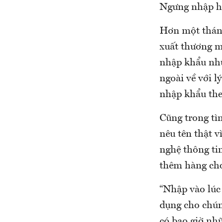
Ngưng nhập 
Hơn một thán
xuất thương m
nhập khẩu nhữ
ngoài về với l
nhập khẩu the
Cũng trong tì
nêu tên thật v
nghệ thông ti
thêm hàng cho
“Nhập vào lúc
dụng cho chún
có bao giờ nh