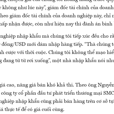
 không như lúc này”, giám đốc tài chính của doanh
theo giám đốc tài chính của doanh nghiệp này, chỉ
 chấp nhận được, còn như hiện nay thì đành án binh
ghiệp nhập khẩu mà chúng tôi tiếp xúc đều cho rằn
 đồng/USD mới dám nhập hàng tiếp. “Thà chúng tô
h cược với thời cuộc. Chúng tôi không thể mạo hi
g đang từ từ rơi xuống”, một nhà nhập khẩu nói như
iá cao, nâng giá bán khó khả thi. Theo ông Nguyễ
 công ty cổ phần đầu tư phát triển thương mại SM
ghiệp nhập khẩu cũng phải bán hàng trên cơ sở tự 
iá thực tế để có giá cuối cùng.