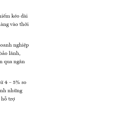
hiếm kéo dài
àng vào thời
doanh nghiệp
bảo lãnh,
ận qua ngân
từ 4 – 5% so
tính những
 hỗ trợ