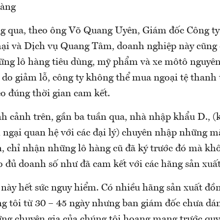
hàng
g qua, theo ông Võ Quang Uyên, Giám đốc Công ty
ại và Dịch vụ Quang Tâm, doanh nghiệp này cũng
ng lô hàng tiêu dùng, mỹ phẩm và xe môtô nguyên
ý do giảm lỗ, công ty không thể mua ngoại tệ thanh
o đúng thời gian cam kết.
nh cảnh trên, gần ba tuần qua, nhà nhập khẩu D.,
ì ngại quan hệ với các đại lý) chuyên nhập những 
n, chỉ nhận những lô hàng cũ đã ký trước đó mà kh
 đủ doanh số như đã cam kết với các hãng sản xuất
 này hết sức nguy hiểm. Có nhiều hãng sản xuất đồn
g tôi từ 30 – 45 ngày nhưng ban giám đốc chưa dá
ững chuyên gia của chúng tôi hoang mang trước quy