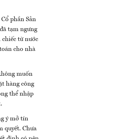
 Cổ phần Sản
 đã tạm ngưng
 chiếc từ nước
 toán cho nhà
 (không muốn
mặt hàng công
ông thể nhập
.
g ý mở tín
m quyết. Chưa
ết định có nên