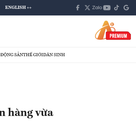
ENGLISH ++
 ĐỘNG SẢN
THẾ GIỚI
DÂN SINH
n hàng vừa