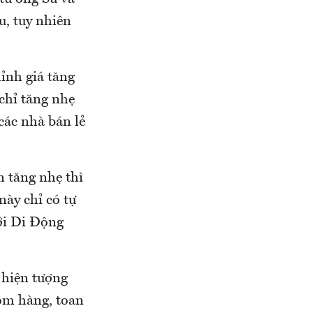
, tuy nhiên
hỉnh giá tăng
 chỉ tăng nhẹ
các nhà bán lẻ
n tăng nhẹ thì
này chỉ có tự
ới Di Động
 hiện tượng
 ôm hàng, toan