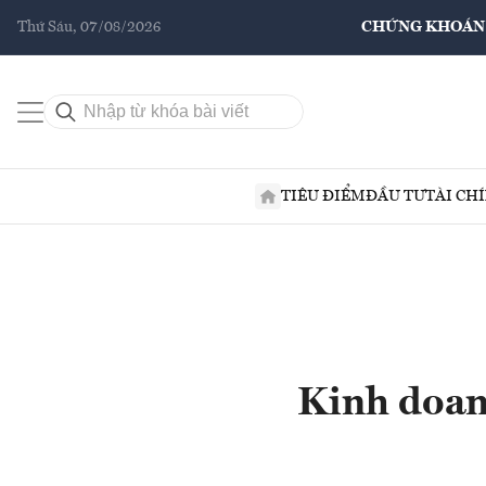
Thứ Sáu, 07/08/2026
CHỨNG KHOÁN
TIÊU ĐIỂM
ĐẦU TƯ
TÀI CH
Kinh doan