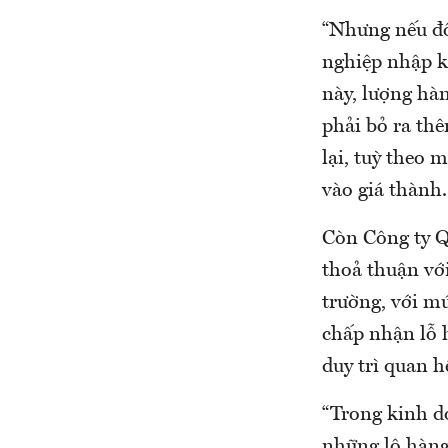
“Nhưng nếu đồ
nghiệp nhập k
này, lượng hà
phải bỏ ra th
lại, tuỳ theo 
vào giá thành.
Còn Công ty Q
thoả thuận vớ
trường, với m
chấp nhận lỗ 
duy trì quan h
“Trong kinh d
những lô hàng