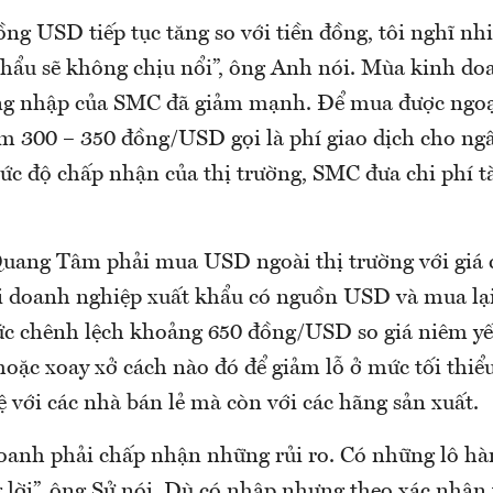
ng USD tiếp tục tăng so với tiền đồng, tôi nghĩ nh
hẩu sẽ không chịu nổi”, ông Anh nói. Mùa kinh d
ng nhập của SMC đã giảm mạnh. Để mua được ngoạ
êm 300 – 350 đồng/USD gọi là phí giao dịch cho ng
mức độ chấp nhận của thị trường, SMC đưa chi phí t
uang Tâm phải mua USD ngoài thị trường với giá c
i doanh nghiệp xuất khẩu có nguồn USD và mua lại 
ức chênh lệch khoảng 650 đồng/USD so giá niêm yế
hoặc xoay xở cách nào đó để giảm lỗ ở mức tối thiể
ệ với các nhà bán lẻ mà còn với các hãng sản xuất.
oanh phải chấp nhận những rủi ro. Có những lô hàn
 lời”, ông Sử nói. Dù có nhập nhưng theo xác nhận 