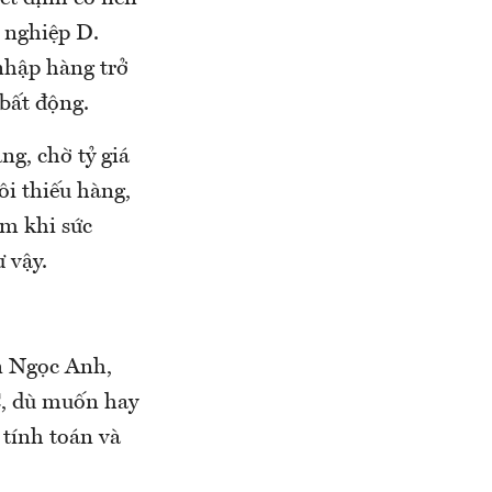
 nghiệp D.
 nhập hàng trở
 bất động.
g, chờ tỷ giá
i thiếu hàng,
ểm khi sức
 vậy.
n Ngọc Anh,
C, dù muốn hay
tính toán và