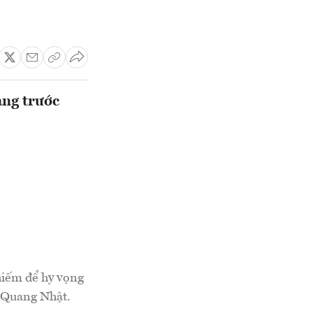
ang trước
hiếm để hy vọng
ê Quang Nhật.