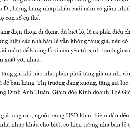
 D., lượng hàng nhập khẩu cuối năm có giảm nhiều
lộ con số cụ thể.
g điện thoại di động, dù biết lỗ, lẽ ra phải điều c
ưng hiện các nhà bán lẻ vẫn không tăng giá, nếu có
ài mẫu) để không lỗ vì còn yếu tố cạnh tranh giữa 
n xuất với nhau.
 tăng giá khi nào nhà phân phối tăng giá mạnh, cò
 để bán hàng. Thị trường đang xuống, tăng giá lúc 
 ông Đinh Anh Huân, Giám đốc Kinh doanh Thế Gi
tỷ giá tăng cao, nguồn cung USD khan hiếm dẫn đến
 nhà nhập khẩu cho biết, có hiện tượng nhà bán lẻ