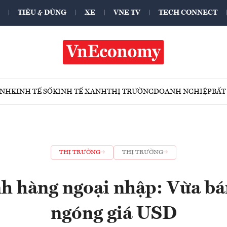
TIÊU & DÙNG
XE
VNE TV
TECH CONNECT
ÍNH
KINH TẾ SỐ
KINH TẾ XANH
THỊ TRƯỜNG
DOANH NGHIỆP
BẤT
THỊ TRƯỜNG
THỊ TRƯỜNG
h hàng ngoại nhập: Vừa bá
ngóng giá USD