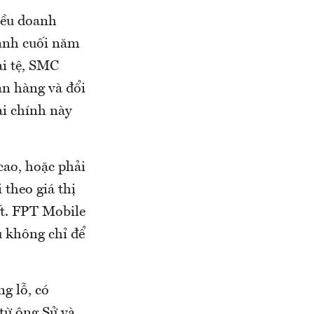
iều doanh
oanh cuối năm
i tệ, SMC
ân hàng và đổi
ài chính này
ao, hoặc phải
theo giá thị
t. FPT Mobile
u không chỉ để
g lỗ, có
từ ông Sử và