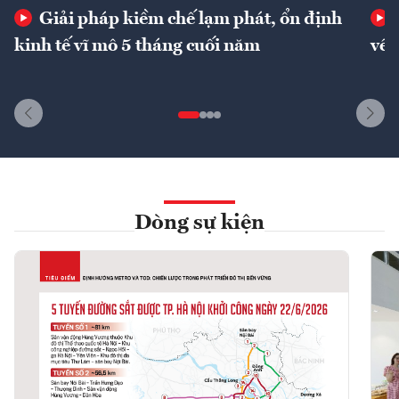
Giải pháp kiềm chế lạm phát, ổn định
kinh tế vĩ mô 5 tháng cuối năm
về 
Dòng sự kiện