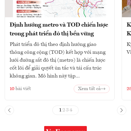
Định hướng metro và TOD chiến lược
K
trong phát triển đô thị bền vững
K
Phát triển đô thị theo định hướng giao
K
thông công cộng (TOD) kết hợp với mạng
V
lưới đường sắt đô thị (metro) là chiến lược
cốt lõi để giải quyết ùn tắc và tái cấu trúc
không gian. Mô hình này tập...
10
bài viết
Xem tất cả
2
1
2
3
4