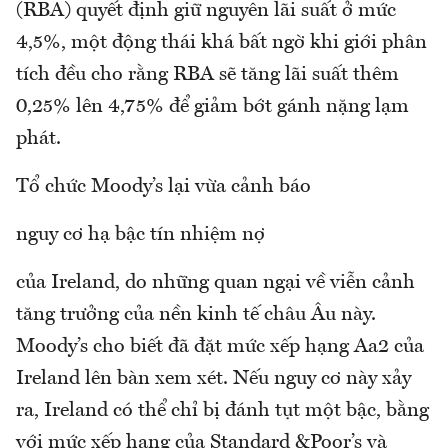
(RBA) quyết định giữ nguyên lãi suất ở mức
4,5%, một động thái khá bất ngờ khi giới phân
tích đều cho rằng RBA sẽ tăng lãi suất thêm
0,25% lên 4,75% để giảm bớt gánh nặng lạm
phát.
Tổ chức Moody’s lại vừa cảnh báo
nguy cơ hạ bậc tín nhiệm nợ
của Ireland, do những quan ngại về viễn cảnh
tăng trưởng của nền kinh tế châu Âu này.
Moody’s cho biết đã đặt mức xếp hạng Aa2 của
Ireland lên bàn xem xét. Nếu nguy cơ này xảy
ra, Ireland có thể chỉ bị đánh tụt một bậc, bằng
với mức xếp hạng của Standard &Poor’s và