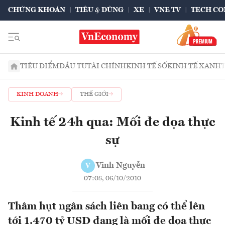
CHỨNG KHOÁN
TIÊU & DÙNG
XE
VNE TV
TECH CO
TIÊU ĐIỂM
ĐẦU TƯ
TÀI CHÍNH
KINH TẾ SỐ
KINH TẾ XANH
KINH DOANH
THẾ GIỚI
Kinh tế 24h qua: Mối đe dọa thực
sự
Vinh Nguyễn
V
07:08, 06/10/2010
Thâm hụt ngân sách liên bang có thể lên
tới 1.470 tỷ USD đang là mối đe dọa thực