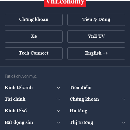
Chứng khoán
Tiêu & Dùng
Xe
VnE TV
Tech Connect
English ++
Tất cả chuyên mục
Kinh tế xanh
Tiêu điểm
Chuyển động xanh
Tài chính
Chứng khoán
Pháp lý
Ngân hàng
Doanh nghiệp niêm yết
Kinh tế số
Hạ tầng
Thương hiệu xanh
Thị trường vốn
Thị trường
Sản phẩm - Thị trường
Bất động sản
Thị trường
Diễn đàn
Thuế
Đầu tư
Tài sản số