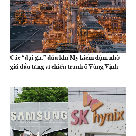
Các “đại gia” dầu khí Mỹ kiếm đậm nhờ
giá dầu tăng vì chiến tranh ở Vùng Vịnh