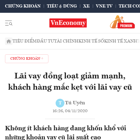
CHỨNG KHOÁN
TIÊU & DÙNG
XE
VNE TV
TECH CO
TIÊU ĐIỂM
ĐẦU TƯ
TÀI CHÍNH
KINH TẾ SỐ
KINH TẾ XANH
CHỨNG KHOÁN
Lãi vay đồng loạt giảm mạnh,
khách hàng mắc kẹt với lãi vay cũ
Tú Uyên
T
16:26, 04/11/2020
Không ít khách hàng đang khốn khổ với
những khoản vay cũ lãi suất cao