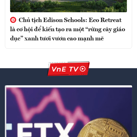
Chủ tịch Edison Schools: Eco Retreat
là cơ hội để kiến tạo ra một “rừng cây giáo
dục” xanh tươi vươn cao mạnh mẽ