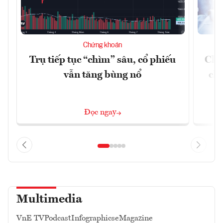
Chứng khoán
Trụ tiếp tục “chìm” sâu, cổ phiếu
Chứ
vẫn tăng bùng nổ
chá
Đọc ngay
Multimedia
VnE TV
Podcast
Infographics
eMagazine