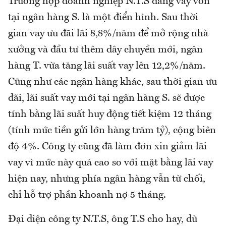
Trường hợp doanh nghiệp N.T.S đang vay vốn
tại ngân hàng S. là một điển hình. Sau thời
gian vay ưu đãi lãi 8,8%/năm để mở rộng nhà
xưởng và đầu tư thêm dây chuyền mới, ngân
hàng T. vừa tăng lãi suất vay lên 12,2%/năm.
Cũng như các ngân hàng khác, sau thời gian ưu
đãi, lãi suất vay mới tại ngân hàng S. sẽ được
tính bằng lãi suất huy động tiết kiệm 12 tháng
(tính mức tiền gửi lớn hàng trăm tỷ), cộng biên
độ 4%. Công ty cũng đã làm đơn xin giảm lãi
vay vì mức này quá cao so với mặt bằng lãi vay
hiện nay, nhưng phía ngân hàng vẫn từ chối,
chỉ hỗ trợ phần khoanh nợ 5 tháng.
Đại diện công ty N.T.S, ông T.S cho hay, dù