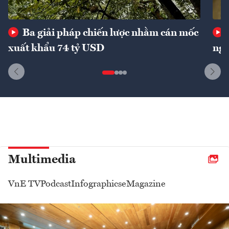
Ba giải pháp chiến lược nhằm cán mốc
xuất khẩu 74 tỷ USD
ngu
Multimedia
VnE TV
Podcast
Infographics
eMagazine