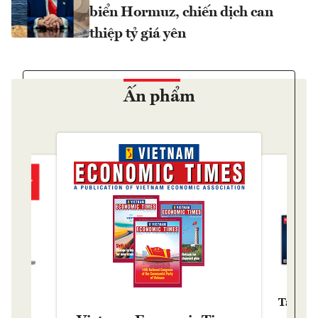
biển Hormuz, chiến dịch can
thiệp tỷ giá yên
Ấn phẩm
Tạp chí
y