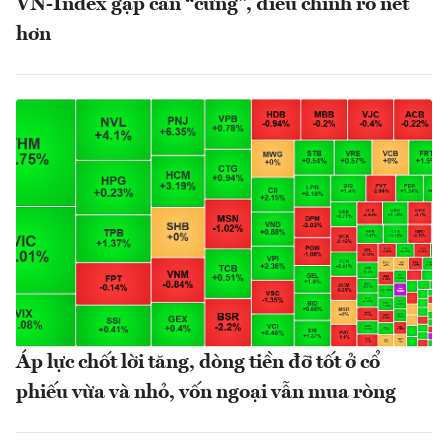
VN-Index gặp cản “cứng”, điều chỉnh rõ nét
hơn
Áp lực chốt lời tăng, dòng tiền đỡ tốt ở cổ
phiếu vừa và nhỏ, vốn ngoại vẫn mua ròng