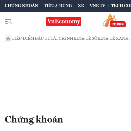
CHỨNG KHOÁN
TIÊU & DÙNG
XE
VNE TV
TECH CO
TIÊU ĐIỂM
ĐẦU TƯ
TÀI CHÍNH
KINH TẾ SỐ
KINH TẾ XANH
Chứng khoán