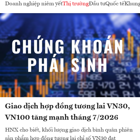
Doanh nghiệp niêm yết
Thị trường
Đầu tư
Quốc tế
Khung
Giao dịch hợp đồng tương lai VN30,
VN100 tăng mạnh tháng 7/2026
HNX cho biết, khối lượng giao dịch bình quân phiên
sản phẩm hợp đồng tương lai chỉ số VN30 đạt