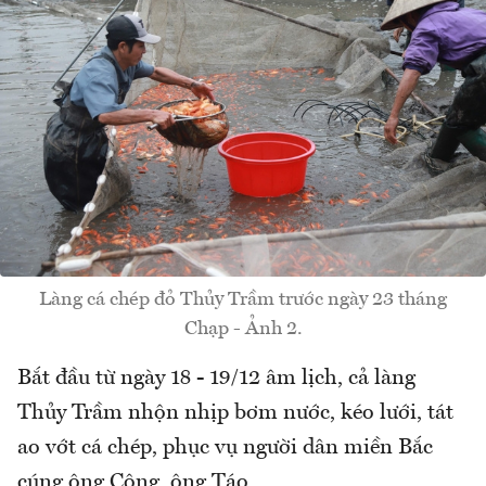
Làng cá chép đỏ Thủy Trầm trước ngày 23 tháng
Chạp - Ảnh 2.
Bắt đầu từ ngày 18 - 19/12 âm lịch, cả làng
Thủy Trầm nhộn nhịp bơm nước, kéo lưới, tát
ao vớt cá chép, phục vụ người dân miền Bắc
cúng ông Công, ông Táo