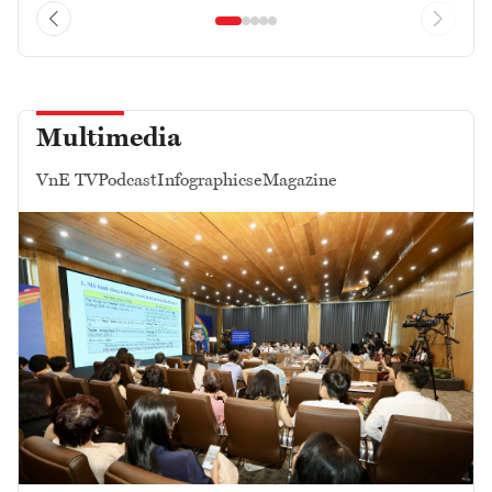
Multimedia
VnE TV
Podcast
Infographics
eMagazine