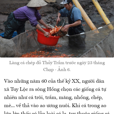
Làng cá chép đỏ Thủy Trầm trước ngày 23 tháng
Chạp - Ảnh 6.
Vào những năm 60 của thế kỷ XX, người dân
xã Tuy Lộc ra sông Hồng chọn các giống cá tự
nhiên như cá trôi, trắm, măng, nhồng, chép,
mè... về thả vào ao ương nuôi. Khi cá trong ao