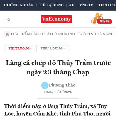
CHỨNG KHOÁN
TIÊU & DÙNG
XE
VNE TV
TECH CO
TIÊU ĐIỂM
ĐẦU TƯ
TÀI CHÍNH
KINH TẾ SỐ
KINH TẾ XANH
THỊ TRƯỜNG
TIÊU & DÙNG
Làng cá chép đỏ Thủy Trầm trước
ngày 23 tháng Chạp
Phương Thảo
11:36, 16/01/2020
Thời điểm này, ở làng Thủy Trầm, xã Tuy
Lộc, huyện Cẩm Khê, tỉnh Phú Thọ, người