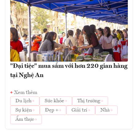
"Đại tiệc" mua sắm với hơn 220 gian hàng
tại Nghệ An
Xem thêm
Du lịch
Sức khỏe
Thị trường
Sự kiện
Đẹp +
Giải trí
Nhà
Ẩm thực