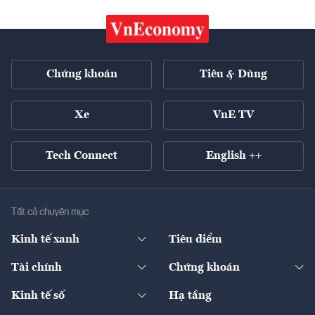
Chứng khoán
Tiêu & Dùng
Xe
VnE TV
Tech Connect
English ++
Tất cả chuyên mục
Kinh tế xanh
Tiêu điểm
Chuyển động xanh
Tài chính
Chứng khoán
Pháp lý
Ngân hàng
Doanh nghiệp niêm yết
Kinh tế số
Hạ tầng
Thương hiệu xanh
Thị trường vốn
Thị trường