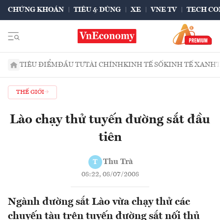
CHỨNG KHOÁN
TIÊU & DÙNG
XE
VNE TV
TECH CO
TIÊU ĐIỂM
ĐẦU TƯ
TÀI CHÍNH
KINH TẾ SỐ
KINH TẾ XANH
THẾ GIỚI
Lào chạy thử tuyến đường sắt đầu
tiên
Thu Trà
T
08:22, 08/07/2008
Ngành đường sắt Lào vừa chạy thử các
chuyến tàu trên tuyến đường sắt nối thủ