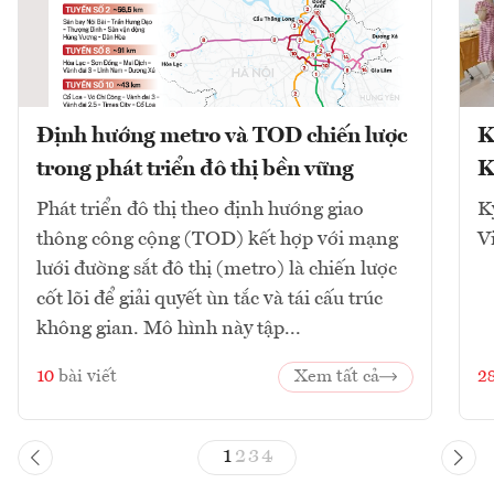
Định hướng metro và TOD chiến lược
K
trong phát triển đô thị bền vững
K
Phát triển đô thị theo định hướng giao
K
thông công cộng (TOD) kết hợp với mạng
V
lưới đường sắt đô thị (metro) là chiến lược
cốt lõi để giải quyết ùn tắc và tái cấu trúc
không gian. Mô hình này tập...
10
bài viết
Xem tất cả
2
1
2
3
4