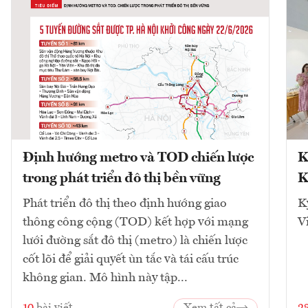
Định hướng metro và TOD chiến lược
K
trong phát triển đô thị bền vững
K
Phát triển đô thị theo định hướng giao
K
thông công cộng (TOD) kết hợp với mạng
V
lưới đường sắt đô thị (metro) là chiến lược
cốt lõi để giải quyết ùn tắc và tái cấu trúc
không gian. Mô hình này tập...
10
bài viết
Xem tất cả
2