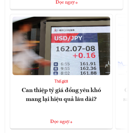
Đọc ngay
Thế giới
Can thiệp tỷ giá đồng yên khó
Gi
mang lại hiệu quả lâu dài?
sau
Đọc ngay