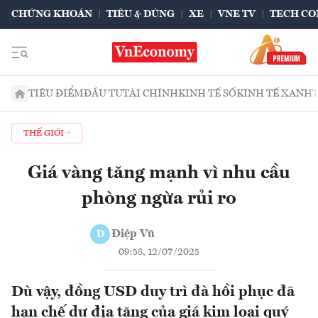
CHỨNG KHOÁN
TIÊU & DÙNG
XE
VNE TV
TECH CO
TIÊU ĐIỂM
ĐẦU TƯ
TÀI CHÍNH
KINH TẾ SỐ
KINH TẾ XANH
THẾ GIỚI
Giá vàng tăng mạnh vì nhu cầu
phòng ngừa rủi ro
Điệp Vũ
Đ
09:58, 12/07/2025
Dù vậy, đồng USD duy trì đà hồi phục đã
hạn chế dư địa tăng của giá kim loại quý