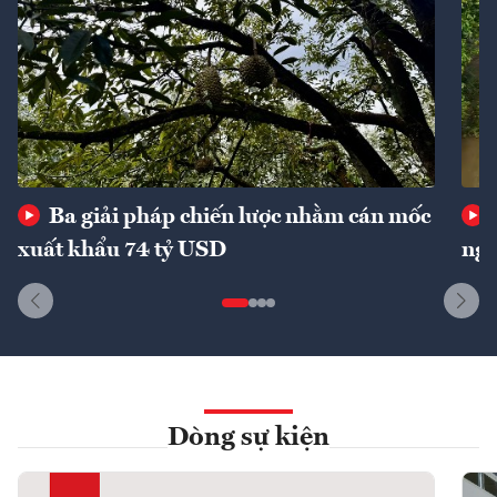
Ba giải pháp chiến lược nhằm cán mốc
xuất khẩu 74 tỷ USD
ngu
Dòng sự kiện