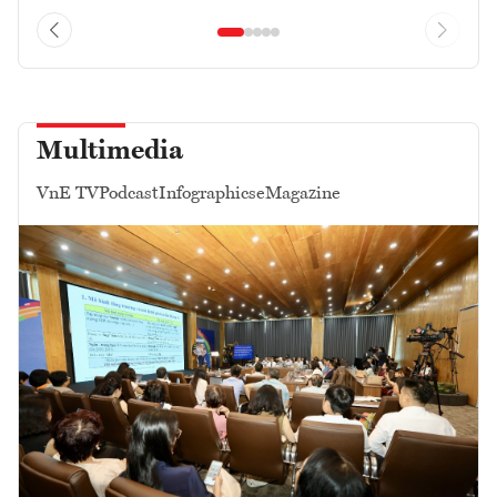
Multimedia
VnE TV
Podcast
Infographics
eMagazine