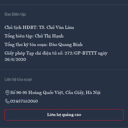
Nhà
Ban Biên tập
Ẩm thực
Chủ tịch HĐBT: TS. Chử Văn Lâm
Tổng biên tập: Chử Thị Hạnh
Tổng thư ký tòa soạn: Đào Quang Bính
Giấy phép Tạp chí điện tử số: 272/GP-BTTTT ngày
26/6/2020
Liên hệ tòa soạn
Số 96-98 Hoàng Quốc Việt, Cầu Giấy, Hà Nội
02437552050
Liên hệ quảng cáo