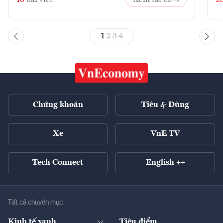
1
2
3
4
Chứng khoán
Tiêu & Dùng
Xe
VnE TV
Tech Connect
English ++
Tất cả chuyên mục
Kinh tế xanh
Tiêu điểm