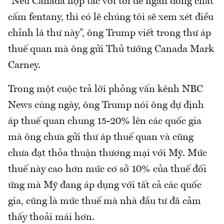
“Nếu Canada hợp tác với tôi để ngăn dòng chất
cấm fentany, thì có lẽ chúng tôi sẽ xem xét điều
chỉnh lá thư này”, ông Trump viết trong thư áp
thuế quan mà ông gửi Thủ tướng Canada Mark
Carney.
Trong một cuộc trả lời phỏng vấn kênh NBC
News cùng ngày, ông Trump nói ông dự định
áp thuế quan chung 15-20% lên các quốc gia
mà ông chưa gửi thư áp thuế quan và cũng
chưa đạt thỏa thuận thương mại với Mỹ. Mức
thuế này cao hơn mức cơ sở 10% của thuế đối
ứng mà Mỹ đang áp dụng với tất cả các quốc
gia, cũng là mức thuế mà nhà đầu tư đã cảm
thấy thoải mái hơn.