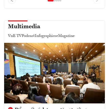
Multimedia
VnE TV
Podcast
Infographics
eMagazine