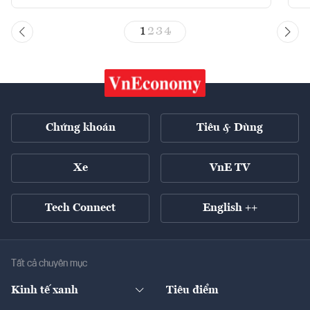
1
2
3
4
Chứng khoán
Tiêu & Dùng
Xe
VnE TV
Tech Connect
English ++
Tất cả chuyên mục
Kinh tế xanh
Tiêu điểm
Chuyển động xanh