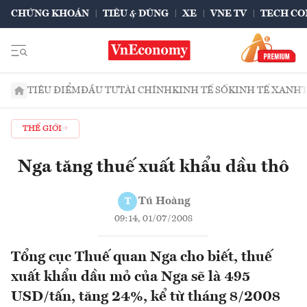
CHỨNG KHOÁN
TIÊU & DÙNG
XE
VNE TV
TECH CO
TIÊU ĐIỂM
ĐẦU TƯ
TÀI CHÍNH
KINH TẾ SỐ
KINH TẾ XANH
THẾ GIỚI
Nga tăng thuế xuất khẩu dầu thô
Tú Hoàng
T
09:14, 01/07/2008
Tổng cục Thuế quan Nga cho biết, thuế
xuất khẩu dầu mỏ của Nga sẽ là 495
USD/tấn, tăng 24%, kể từ tháng 8/2008