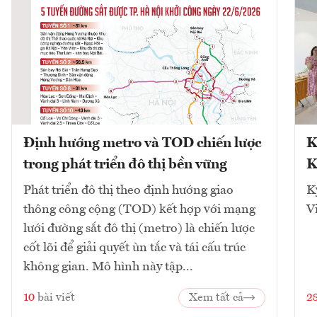
Định hướng metro và TOD chiến lược
K
trong phát triển đô thị bền vững
K
Phát triển đô thị theo định hướng giao
K
thông công cộng (TOD) kết hợp với mạng
V
lưới đường sắt đô thị (metro) là chiến lược
cốt lõi để giải quyết ùn tắc và tái cấu trúc
không gian. Mô hình này tập...
10
bài viết
Xem tất cả
2