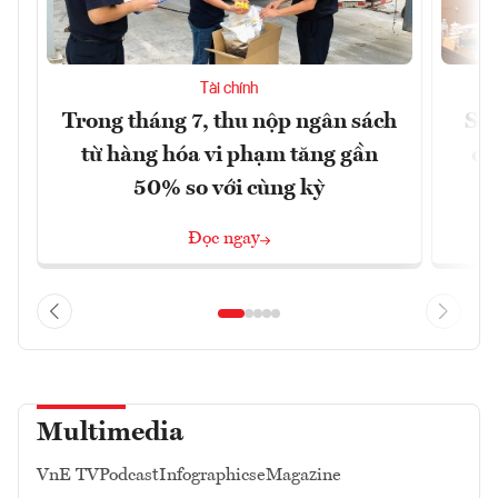
Tài chính
Trong tháng 7, thu nộp ngân sách
Sửa
từ hàng hóa vi phạm tăng gần
ca
50% so với cùng kỳ
Đọc ngay
Multimedia
VnE TV
Podcast
Infographics
eMagazine