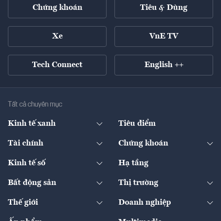
Chứng khoán
Tiêu & Dùng
Xe
VnE TV
Tech Connect
English ++
Tất cả chuyên mục
Kinh tế xanh
Tiêu điểm
Chuyển động xanh
Tài chính
Chứng khoán
Pháp lý
Ngân hàng
Doanh nghiệp niêm yết
Kinh tế số
Hạ tầng
Thương hiệu xanh
Thị trường vốn
Thị trường
Sản phẩm - Thị trường
Bất động sản
Thị trường
Diễn đàn
Thuế
Đầu tư
Tài sản số
Chính sách
Xuất nhập khẩu
Thế giới
Doanh nghiệp
Bảo hiểm
Quốc tế
Dịch vụ số
Thị trường
Khung pháp lý
Kinh tế
Chuyển động