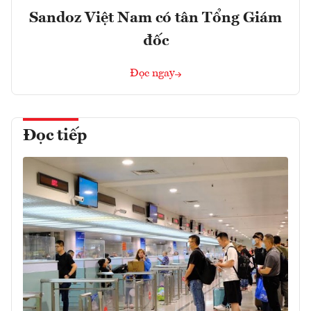
Sandoz Việt Nam có tân Tổng Giám
đốc
Đọc ngay
Đọc tiếp