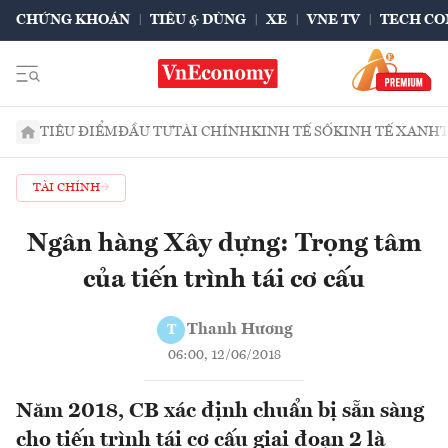
CHỨNG KHOÁN
TIÊU & DÙNG
XE
VNE TV
TECH CO
TIÊU ĐIỂM
ĐẦU TƯ
TÀI CHÍNH
KINH TẾ SỐ
KINH TẾ XANH
TÀI CHÍNH
Ngân hàng Xây dựng: Trọng tâm
của tiến trình tái cơ cấu
Thanh Hương
T
06:00, 12/06/2018
Năm 2018, CB xác định chuẩn bị sẵn sàng
cho tiến trình tái cơ cấu giai đoạn 2 là