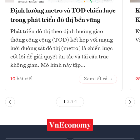
Định hướng metro và TOD chiến lược
K
trong phát triển đô thị bền vững
K
Phát triển đô thị theo định hướng giao
K
thông công cộng (TOD) kết hợp với mạng
V
lưới đường sắt đô thị (metro) là chiến lược
cốt lõi để giải quyết ùn tắc và tái cấu trúc
không gian. Mô hình này tập...
10
bài viết
Xem tất cả
2
1
2
3
4