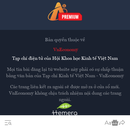
Bản quyền thuộc về
VnEconomy
Tạp chí điện tử của Hội Khoa học Kinh tế Việt Nam
Mọi tin bài đăng lại từ website này phải có sự chấp thuận
bằng văn bản của
Tạp chí Kinh tế Việt Nam - VnEconomy
Các trang liên kết ra ngoài sẽ được mở ra ở cửa sổ mới.
VnEconomy không chịu trách nhiệm nội dung các trang
ngoài.
Thiết kế và phát triển bởi
Hemera Media