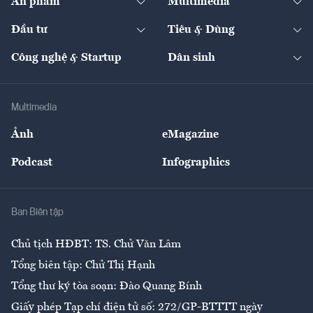
Ấn phẩm
Multimedia
Khung pháp lý
Start-up
Dự án
Công nghiệp
Chuyển động 24h
Đối thoại
The Guide
Video
Đầu tư
Tiêu & Dùng
Quản trị số
Cafe BĐS
Thị trường
Kinh doanh
Kết nối
Tạp chí kinh tế Việt Nam
eMagazine
Nhà đầu tư
Du lịch
Công nghệ & Startup
Dân sinh
Tư vấn
Nông sản
Doanh nhân
Tư vấn Tiêu & Dùng
Infographics
Hạ tầng
Sức khỏe
Khung pháp lý
Doanh nghiệp
Địa phương
Thị trường
Bảo hiểm
Multimedia
Sự kiện
Nhân lực
Ảnh
eMagazine
Đẹp +
An sinh
Podcast
Infographics
Giải trí
Y tế
Nhà
Ban Biên tập
Ẩm thực
Chủ tịch HĐBT: TS. Chử Văn Lâm
Tổng biên tập: Chử Thị Hạnh
Tổng thư ký tòa soạn: Đào Quang Bính
Giấy phép Tạp chí điện tử số: 272/GP-BTTTT ngày