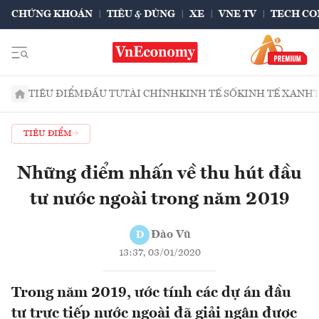
CHỨNG KHOÁN
TIÊU & DÙNG
XE
VNE TV
TECH CO
TIÊU ĐIỂM
ĐẦU TƯ
TÀI CHÍNH
KINH TẾ SỐ
KINH TẾ XANH
TIÊU ĐIỂM
Những điểm nhấn về thu hút đầu
tư nước ngoài trong năm 2019
Đào Vũ
Đ
13:37, 03/01/2020
Trong năm 2019, ước tính các dự án đầu
tư trực tiếp nước ngoài đã giải ngân được