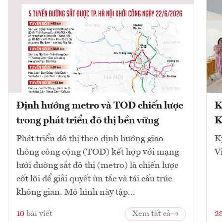
Định hướng metro và TOD chiến lược
K
trong phát triển đô thị bền vững
K
Phát triển đô thị theo định hướng giao
K
thông công cộng (TOD) kết hợp với mạng
V
lưới đường sắt đô thị (metro) là chiến lược
cốt lõi để giải quyết ùn tắc và tái cấu trúc
không gian. Mô hình này tập...
10
bài viết
Xem tất cả
2