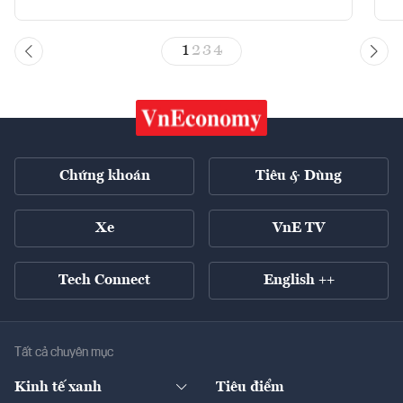
1
2
3
4
Chứng khoán
Tiêu & Dùng
Xe
VnE TV
Tech Connect
English ++
Tất cả chuyên mục
Kinh tế xanh
Tiêu điểm