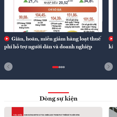
Giãn, hoãn, miễn giảm hàng loạt thuế
phí hỗ trợ người dân và doanh nghiệp
kin
Dòng sự kiện