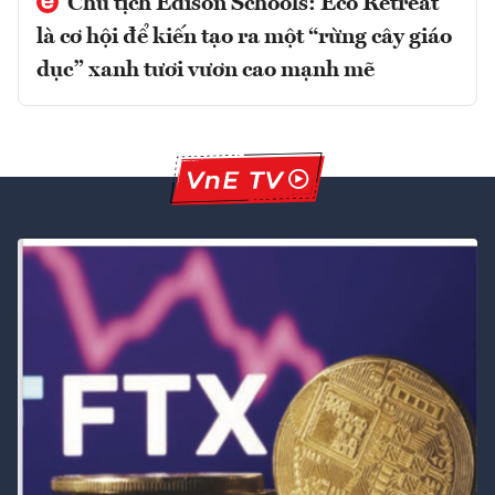
Chủ tịch Edison Schools: Eco Retreat
là cơ hội để kiến tạo ra một “rừng cây giáo
dục” xanh tươi vươn cao mạnh mẽ