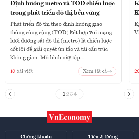
Định hướng metro và TOD chiến lược
K
trong phát triển đô thị bền vững
K
Phát triển đô thị theo định hướng giao
K
thông công cộng (TOD) kết hợp với mạng
V
lưới đường sắt đô thị (metro) là chiến lược
cốt lõi để giải quyết ùn tắc và tái cấu trúc
không gian. Mô hình này tập...
10
bài viết
Xem tất cả
2
1
2
3
4
Chứng khoán
Tiêu & Dùng