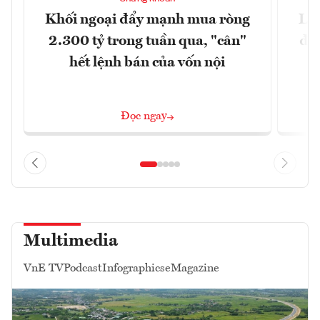
Khối ngoại đẩy mạnh mua ròng
Lợ
2.300 tỷ trong tuần qua, "cân"
đị
hết lệnh bán của vốn nội
Đọc ngay
Multimedia
VnE TV
Podcast
Infographics
eMagazine