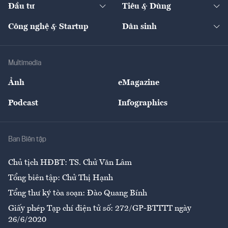
The Guide
Video
Đầu tư
Tiêu & Dùng
Quản trị số
Cafe BĐS
Thị trường
Kinh doanh
Kết nối
Tạp chí kinh tế Việt Nam
eMagazine
Nhà đầu tư
Du lịch
Công nghệ & Startup
Dân sinh
Tư vấn
Nông sản
Doanh nhân
Tư vấn Tiêu & Dùng
Infographics
Hạ tầng
Sức khỏe
Khung pháp lý
Doanh nghiệp
Địa phương
Thị trường
Bảo hiểm
Multimedia
Sự kiện
Nhân lực
Ảnh
eMagazine
Đẹp +
An sinh
Podcast
Infographics
Giải trí
Y tế
Nhà
Ban Biên tập
Ẩm thực
Chủ tịch HĐBT: TS. Chử Văn Lâm
Tổng biên tập: Chử Thị Hạnh
Tổng thư ký tòa soạn: Đào Quang Bính
Giấy phép Tạp chí điện tử số: 272/GP-BTTTT ngày
26/6/2020