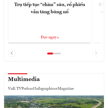
Trụ tiếp tục “chìm” sâu, cổ phiếu
Chứ
vẫn tăng bùng nổ
chá
Đọc ngay
Multimedia
VnE TV
Podcast
Infographics
eMagazine