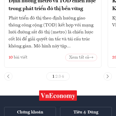
Định hướng metro và TOD chiến lược
K
trong phát triển đô thị bền vững
K
Phát triển đô thị theo định hướng giao
K
thông công cộng (TOD) kết hợp với mạng
V
lưới đường sắt đô thị (metro) là chiến lược
cốt lõi để giải quyết ùn tắc và tái cấu trúc
không gian. Mô hình này tập...
10
bài viết
Xem tất cả
2
1
2
3
4
Chứng khoán
Tiêu & Dùng