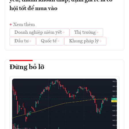
yếu, thanh khoản thấp, định giá rẻ là cơ
hội tốt để mua vào
Xem thêm
Doanh nghiệp niêm yết
Thị trường
Đầu tư
Quốc tế
Khung pháp lý
Đừng bỏ lỡ