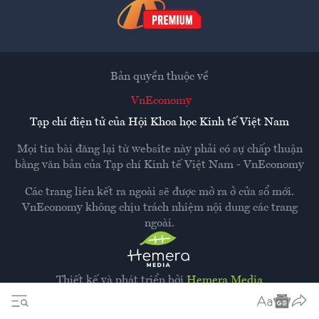
Bản quyền thuộc về
VnEconomy
Tạp chí điện tử của Hội Khoa học Kinh tế Việt Nam
Mọi tin bài đăng lại từ website này phải có sự chấp thuận
bằng văn bản của
Tạp chí Kinh tế Việt Nam - VnEconomy
Các trang liên kết ra ngoài sẽ được mở ra ở cửa sổ mới.
VnEconomy không chịu trách nhiệm nội dung các trang
ngoài.
Thiết kế và phát triển bởi
Hemera Media
Dựa trên nền tảng
Hemera AI CMS