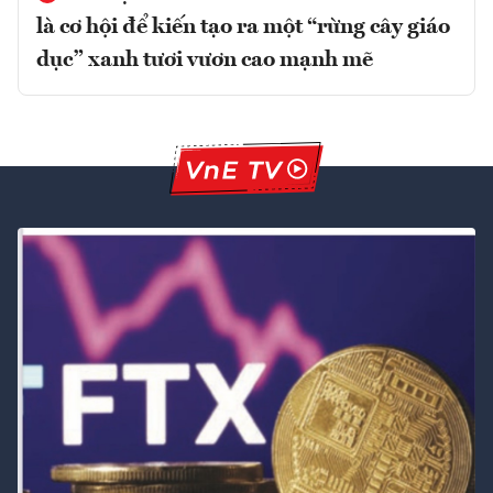
là cơ hội để kiến tạo ra một “rừng cây giáo
dục” xanh tươi vươn cao mạnh mẽ