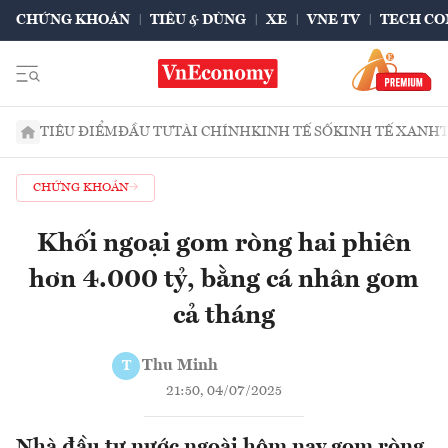
CHỨNG KHOÁN
TIÊU & DÙNG
XE
VNE TV
TECH CO
TIÊU ĐIỂM
ĐẦU TƯ
TÀI CHÍNH
KINH TẾ SỐ
KINH TẾ XANH
CHỨNG KHOÁN
Khối ngoại gom ròng hai phiên
hơn 4.000 tỷ, bằng cá nhân gom
cả tháng
Thu Minh
T
21:50, 04/07/2025
Nhà đầu tư nước ngoài hôm nay gom ròng