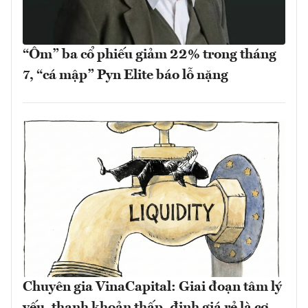
“Ôm” ba cổ phiếu giảm 22% trong tháng
7, “cá mập” Pyn Elite báo lỗ nặng
Chuyên gia VinaCapital: Giai đoạn tâm lý