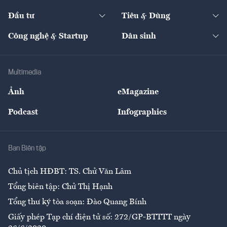
Start-up
Dự án
Công nghiệp
Chuyển động 24h
Đối thoại
The Guide
Video
Đầu tư
Tiêu & Dùng
Quản trị số
Cafe BĐS
Thị trường
Kinh doanh
Kết nối
Tạp chí kinh tế Việt Nam
eMagazine
Nhà đầu tư
Du lịch
Công nghệ & Startup
Dân sinh
Tư vấn
Nông sản
Doanh nhân
Tư vấn Tiêu & Dùng
Infographics
Hạ tầng
Sức khỏe
Khung pháp lý
Doanh nghiệp
Địa phương
Thị trường
Bảo hiểm
Multimedia
Sự kiện
Nhân lực
Ảnh
eMagazine
Đẹp +
An sinh
Podcast
Infographics
Giải trí
Y tế
Nhà
Ban Biên tập
Ẩm thực
Chủ tịch HĐBT: TS. Chử Văn Lâm
Tổng biên tập: Chử Thị Hạnh
Tổng thư ký tòa soạn: Đào Quang Bính
Giấy phép Tạp chí điện tử số: 272/GP-BTTTT ngày