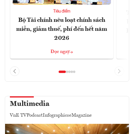
Tiêu điểm
Th
Bộ Tài chính nêu loạt chính sách
bi
miễn, giảm thuế, phí đến hết năm
Hộ
2026
Đọc ngay
Multimedia
VnE TV
Podcast
Infographics
eMagazine