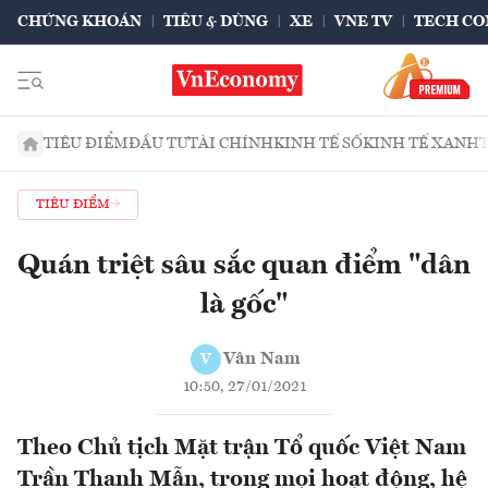
CHỨNG KHOÁN
TIÊU & DÙNG
XE
VNE TV
TECH CO
TIÊU ĐIỂM
ĐẦU TƯ
TÀI CHÍNH
KINH TẾ SỐ
KINH TẾ XANH
TIÊU ĐIỂM
Quán triệt sâu sắc quan điểm "dân
là gốc"
Vân Nam
V
10:50, 27/01/2021
Theo Chủ tịch Mặt trận Tổ quốc Việt Nam
Trần Thanh Mẫn, trong mọi hoạt động, hệ