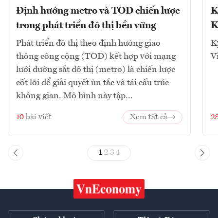
Định hướng metro và TOD chiến lược
K
trong phát triển đô thị bền vững
K
Phát triển đô thị theo định hướng giao
K
thông công cộng (TOD) kết hợp với mạng
V
lưới đường sắt đô thị (metro) là chiến lược
cốt lõi để giải quyết ùn tắc và tái cấu trúc
không gian. Mô hình này tập...
10
bài viết
Xem tất cả
2
1
2
3
4