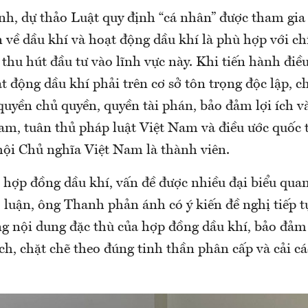
 dự thảo Luật quy định “cá nhân” được tham gia 
n về dầu khí và hoạt động dầu khí là phù hợp với c
hu hút đầu tư vào lĩnh vực này. Khi tiến hành điều
̣t động dầu khí phải trên cơ sở tôn trọng độc lập, c
 quyền chủ quyền, quyền tài phán, bảo đảm lợi ích 
am, tuân thủ pháp luật Việt Nam và điều ước quốc t
i Chủ nghĩa Việt Nam là thành viên.
 hợp đồng dầu khí, vấn đề được nhiều đại biểu qua
uận, ông Thanh phản ánh có ý kiến đề nghị tiếp tục
 nội dung đặc thù của hợp đồng dầu khí, bảo đảm
h, chặt chẽ theo đúng tinh thần phân cấp và cải cá