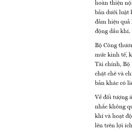
hoàn thiện nộ
bản dưới luậ
đảm hiệu quả 
động dầu khí.
Bộ Công thươ
mức kinh tế, ky
Tài chính, Bộ
chặt chẽ và c
bản khác có l
Về đối tượng 
nhắc không quy
khí và hoạt đọ
lên trên lợi í