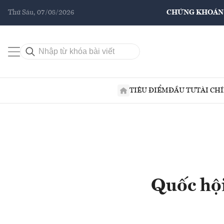
Thứ Sáu, 07/08/2026
CHỨNG KHOÁN
TIÊU ĐIỂM
ĐẦU TƯ
TÀI CH
Quốc hội