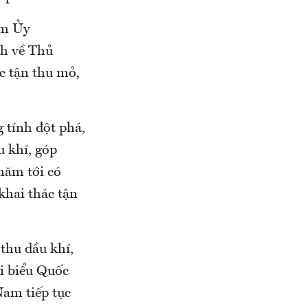
ệm Ủy
 về Thủ
́c tận thu mỏ,
 tính đột phá,
u khí, góp
ăm tới có
 khai thác tận
 thu dầu khí,
ại biểu Quốc
Nam tiếp tục