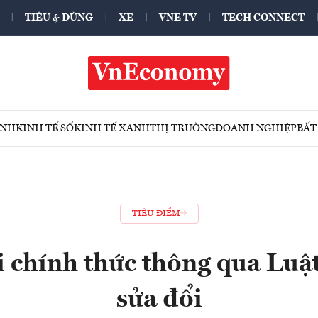
TIÊU & DÙNG
XE
VNE TV
TECH CONNECT
ÍNH
KINH TẾ SỐ
KINH TẾ XANH
THỊ TRƯỜNG
DOANH NGHIỆP
BẤT
TIÊU ĐIỂM
 chính thức thông qua Luậ
sửa đổi