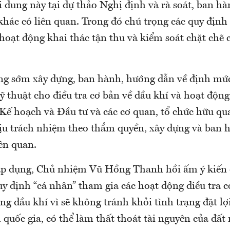
i dung này tại dự thảo Nghị định và rà soát, ban hà
t khác có liên quan. Trong đó chú trọng các quy địn
hoạt động khai thác tận thu và kiểm soát chặt chẽ 
ng sớm xây dựng, ban hành, hướng dẫn về định mức
̃ thuật cho điều tra cơ bản về dầu khí và hoạt động
 Kế hoạch và Đầu tư và các cơ quan, tổ chức hữu q
hịu trách nhiệm theo thẩm quyền, xây dựng và ban h
iên quan.
áp dụng, Chủ nhiệm Vũ Hồng Thanh hồi ấm ý kiến đề
 định “cá nhân” tham gia các hoạt động điều tra cơ
̂ng dầu khí vì sẽ không tránh khỏi tình trạng đặt lợ
ch quốc gia, có thể làm thất thoát tài nguyên của đất 