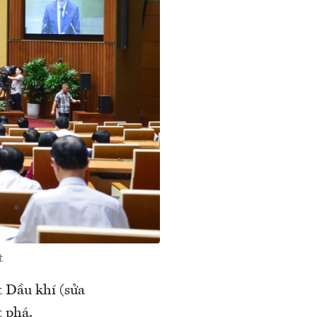
t
t Dầu khí (sửa
t phá.