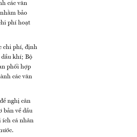
nh các văn
h nhằm bảo
chi phí hoạt
 chi phí, định
 dầu khí; Bộ
uan phối hợp
ành các văn
 nghị cân
 bản về dầu
i ích cá nhân
nước.