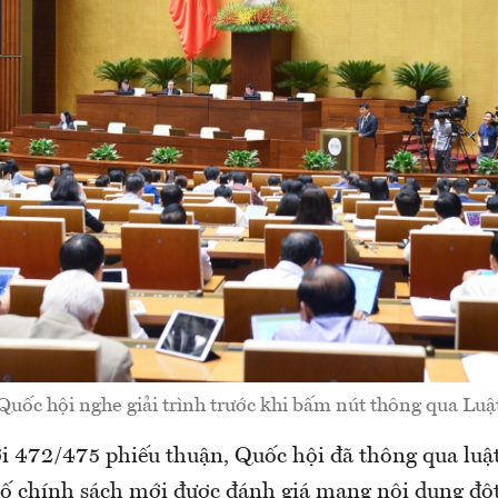
Quốc hội nghe giải trình trước khi bấm nút thông qua Luậ
ới 472/475 phiếu thuận, Quốc hội đã thông qua luậ
 số chính sách mới được đánh giá mang nội dung độ