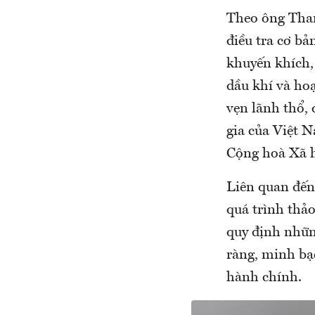
Theo ông Thanh,
điều tra cơ bả
khuyến khích, t
dầu khí và hoa
vẹn lãnh thổ,
gia của Việt N
Cộng hoà Xã hộ
Liên quan đến
quá trình thảo l
quy định những
ràng, minh bạc
hành chính.