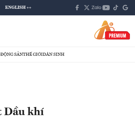
ENGLISH ++
 ĐỘNG SẢN
THẾ GIỚI
DÂN SINH
t Dầu khí