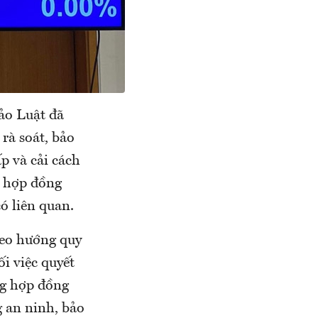
̉o Luật đã
rà soát, bảo
 và cải cách
 hợp đồng
có liên quan.
heo hướng quy
́i việc quyết
ng hợp đồng
ng an ninh, bảo