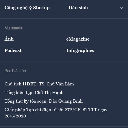
Kinh doanh
Kết nối
Tạp chí kinh tế Việt Nam
eMagazine
Nhà đầu tư
Du lịch
Công nghệ & Startup
Dân sinh
Tư vấn
Nông sản
Doanh nhân
Tư vấn Tiêu & Dùng
Infographics
Hạ tầng
Sức khỏe
Khung pháp lý
Doanh nghiệp
Địa phương
Thị trường
Bảo hiểm
Multimedia
Sự kiện
Nhân lực
Ảnh
eMagazine
Đẹp +
An sinh
Podcast
Infographics
Giải trí
Y tế
Nhà
Ban Biên tập
Ẩm thực
Chủ tịch HĐBT: TS. Chử Văn Lâm
Tổng biên tập: Chử Thị Hạnh
Tổng thư ký tòa soạn: Đào Quang Bính
Giấy phép Tạp chí điện tử số: 272/GP-BTTTT ngày
26/6/2020