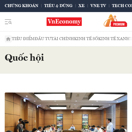
CHỨNG KHOÁN
TIÊU & DÙNG
XE
VNE TV
TECH CO
TIÊU ĐIỂM
ĐẦU TƯ
TÀI CHÍNH
KINH TẾ SỐ
KINH TẾ XANH
Quốc hội