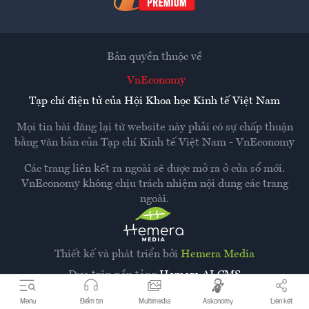
Bản quyền thuộc về
VnEconomy
Tạp chí điện tử của Hội Khoa học Kinh tế Việt Nam
Mọi tin bài đăng lại từ website này phải có sự chấp thuận
bằng văn bản của
Tạp chí Kinh tế Việt Nam - VnEconomy
Các trang liên kết ra ngoài sẽ được mở ra ở cửa sổ mới.
VnEconomy không chịu trách nhiệm nội dung các trang
ngoài.
Thiết kế và phát triển bởi
Hemera Media
Dựa trên nền tảng
Hemera AI CMS
Menu
Điểm tin
Multimedia
Askonomy
Liên kết