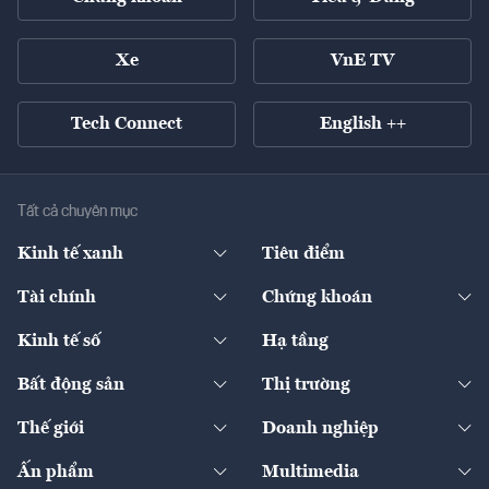
Xe
VnE TV
Tech Connect
English ++
Tất cả chuyên mục
Kinh tế xanh
Tiêu điểm
Chuyển động xanh
Tài chính
Chứng khoán
Pháp lý
Ngân hàng
Doanh nghiệp niêm yết
Kinh tế số
Hạ tầng
Thương hiệu xanh
Thị trường vốn
Thị trường
Sản phẩm - Thị trường
Bất động sản
Thị trường
Diễn đàn
Thuế
Đầu tư
Tài sản số
Chính sách
Xuất nhập khẩu
Thế giới
Doanh nghiệp
Bảo hiểm
Quốc tế
Dịch vụ số
Thị trường
Khung pháp lý
Kinh tế
Chuyển động
Ấn phẩm
Multimedia
Khung pháp lý
Start-up