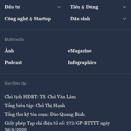
Dự án
Công nghiệp
Chuyển động 24h
Đối thoại
The Guide
Video
Đầu tư
Tiêu & Dùng
Quản trị số
Cafe BĐS
Thị trường
Kinh doanh
Kết nối
Tạp chí kinh tế Việt Nam
eMagazine
Nhà đầu tư
Du lịch
Công nghệ & Startup
Dân sinh
Tư vấn
Nông sản
Doanh nhân
Tư vấn Tiêu & Dùng
Infographics
Hạ tầng
Sức khỏe
Khung pháp lý
Doanh nghiệp
Địa phương
Thị trường
Bảo hiểm
Multimedia
Sự kiện
Nhân lực
Ảnh
eMagazine
Đẹp +
An sinh
Podcast
Infographics
Giải trí
Y tế
Nhà
Ban Biên tập
Ẩm thực
Chủ tịch HĐBT: TS. Chử Văn Lâm
Tổng biên tập: Chử Thị Hạnh
Tổng thư ký tòa soạn: Đào Quang Bính
Giấy phép Tạp chí điện tử số: 272/GP-BTTTT ngày
26/6/2020