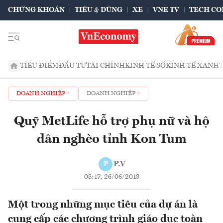
CHỨNG KHOÁN
TIÊU & DÙNG
XE
VNE TV
TECH CO
TIÊU ĐIỂM
ĐẦU TƯ
TÀI CHÍNH
KINH TẾ SỐ
KINH TẾ XANH
DOANH NGHIỆP
DOANH NGHIỆP
Quỹ MetLife hỗ trợ phụ nữ và hộ
dân nghèo tỉnh Kon Tum
P.V
P
08:17, 26/06/2018
Một trong những mục tiêu của dự án là
cung cấp các chương trình giáo dục toàn