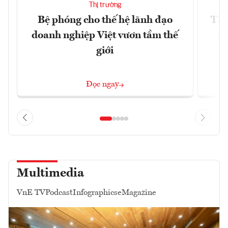
Thị trường
Bệ phóng cho thế hệ lãnh đạo
Thổ
doanh nghiệp Việt vươn tầm thế
hó
giới
Đọc ngay
Multimedia
VnE TV
Podcast
Infographics
eMagazine