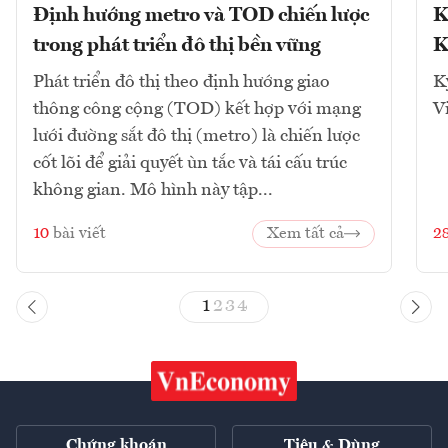
Định hướng metro và TOD chiến lược
K
trong phát triển đô thị bền vững
K
Phát triển đô thị theo định hướng giao
K
thông công cộng (TOD) kết hợp với mạng
V
lưới đường sắt đô thị (metro) là chiến lược
cốt lõi để giải quyết ùn tắc và tái cấu trúc
không gian. Mô hình này tập...
10
bài viết
Xem tất cả
2
1
2
3
4
Chứng khoán
Tiêu & Dùng