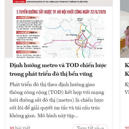
Định hướng metro và TOD chiến lược
K
trong phát triển đô thị bền vững
K
Phát triển đô thị theo định hướng giao
K
thông công cộng (TOD) kết hợp với mạng
V
lưới đường sắt đô thị (metro) là chiến lược
cốt lõi để giải quyết ùn tắc và tái cấu trúc
không gian. Mô hình này tập...
10
bài viết
Xem tất cả
2