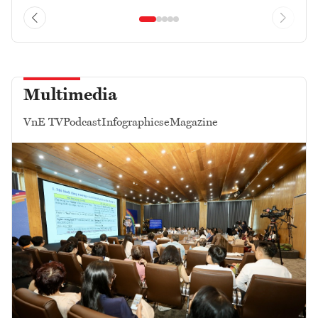
Multimedia
VnE TV
Podcast
Infographics
eMagazine