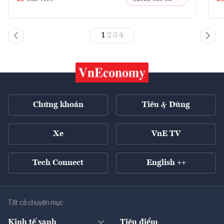
1
2
3
4
Chứng khoán
Tiêu & Dùng
Xe
VnE TV
Tech Connect
English ++
Tất cả chuyên mục
Kinh tế xanh
Tiêu điểm