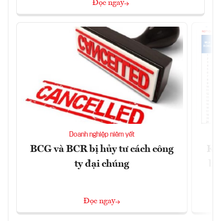
Đọc ngay
Doanh nghiệp niêm yết
BCG và BCR bị hủy tư cách công
Kh
ty đại chúng
ba
Đọc ngay