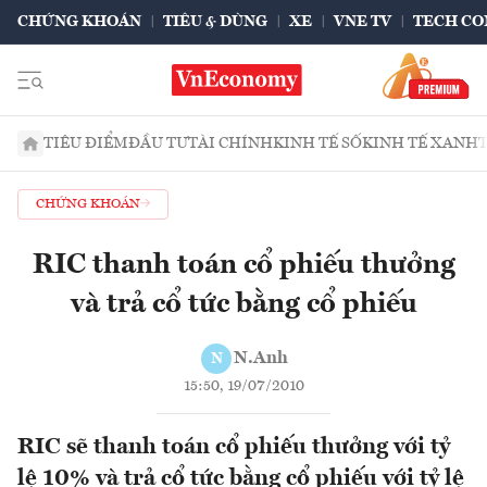
CHỨNG KHOÁN
TIÊU & DÙNG
XE
VNE TV
TECH CO
TIÊU ĐIỂM
ĐẦU TƯ
TÀI CHÍNH
KINH TẾ SỐ
KINH TẾ XANH
CHỨNG KHOÁN
RIC thanh toán cổ phiếu thưởng
và trả cổ tức bằng cổ phiếu
N.Anh
N
15:50, 19/07/2010
RIC sẽ thanh toán cổ phiếu thưởng với tỷ
lệ 10% và trả cổ tức bằng cổ phiếu với tỷ lệ