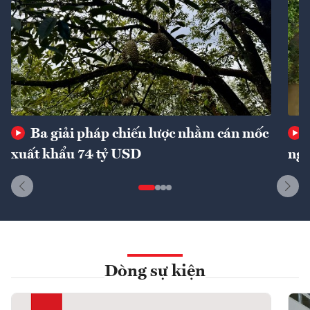
Ba giải pháp chiến lược nhằm cán mốc
xuất khẩu 74 tỷ USD
ngu
Dòng sự kiện