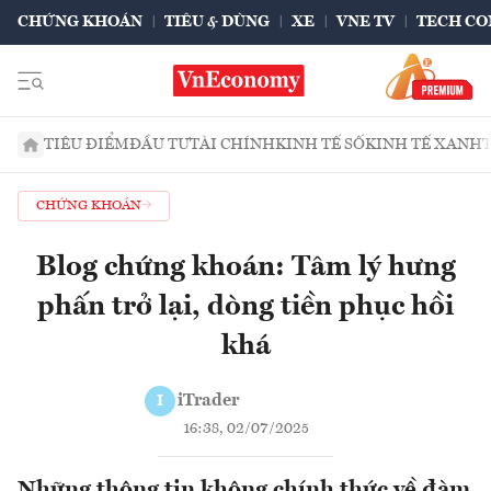
CHỨNG KHOÁN
TIÊU & DÙNG
XE
VNE TV
TECH CO
TIÊU ĐIỂM
ĐẦU TƯ
TÀI CHÍNH
KINH TẾ SỐ
KINH TẾ XANH
CHỨNG KHOÁN
Blog chứng khoán: Tâm lý hưng
phấn trở lại, dòng tiền phục hồi
khá
iTrader
I
16:38, 02/07/2025
Những thông tin không chính thức về đàm