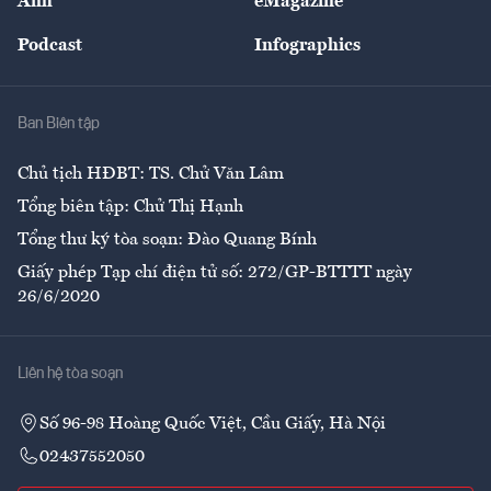
Ảnh
eMagazine
Đẹp +
An sinh
Podcast
Infographics
Giải trí
Y tế
Nhà
Ban Biên tập
Ẩm thực
Chủ tịch HĐBT: TS. Chử Văn Lâm
Tổng biên tập: Chử Thị Hạnh
Tổng thư ký tòa soạn: Đào Quang Bính
Giấy phép Tạp chí điện tử số: 272/GP-BTTTT ngày
26/6/2020
Liên hệ tòa soạn
Số 96-98 Hoàng Quốc Việt, Cầu Giấy, Hà Nội
02437552050