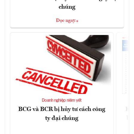
chúng
Đọc ngay
Doanh nghiệp niêm yết
BCG và BCR bị hủy tư cách công
Kh
ty đại chúng
ba