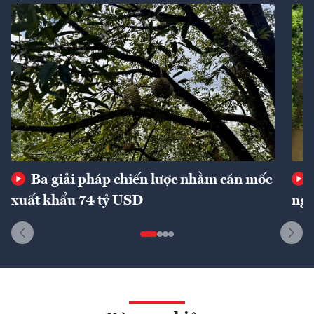
Ba giải pháp chiến lược nhằm cán mốc
xuất khẩu 74 tỷ USD
ngu