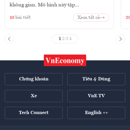
không gian. Mô hình này tập...
10
bài viết
Xem tất cả
2
1
2
3
4
Chứng khoán
Tiêu & Dùng
Xe
VnE TV
Tech Connect
English ++