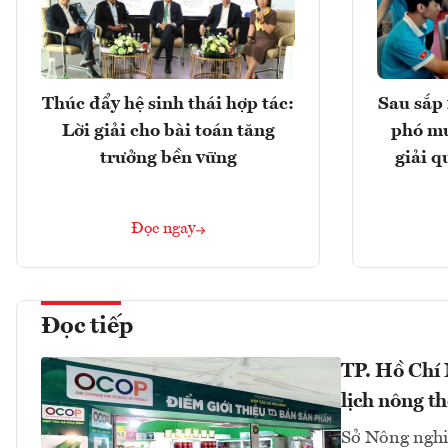
Thúc đẩy hệ sinh thái hợp tác:
Sau sắp 
Lời giải cho bài toán tăng
phó mu
trưởng bền vững
giải q
Đọc ngay
Đọc tiếp
TP. Hồ Chí
lịch nông t
Sở Nông nghi