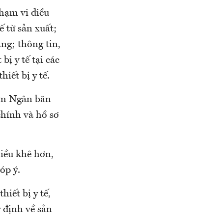
phạm vi điều
ế từ sản xuất;
àng; thông tin,
bị y tế tại các
hiết bị y tế.
im Ngân băn
hính và hồ sơ
iều khê hơn,
óp ý.
iết bị y tế,
 định về sản