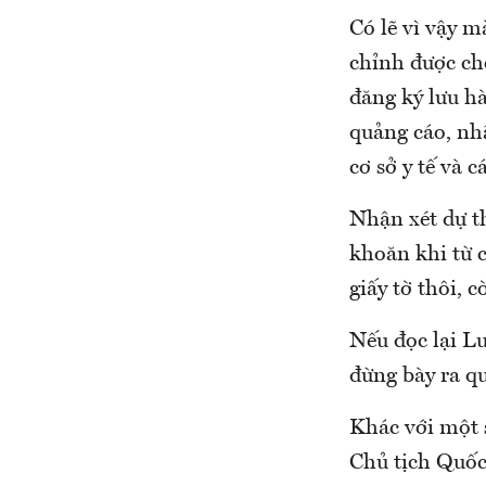
Có lẽ vì vậy m
chỉnh được cho
đăng ký lưu hà
quảng cáo, nhãn
cơ sở y tế và c
Nhận xét dự t
khoăn khi từ 
giấy tờ thôi, 
Nếu đọc lại L
đừng bày ra qu
Khác với một s
Chủ tịch Quốc