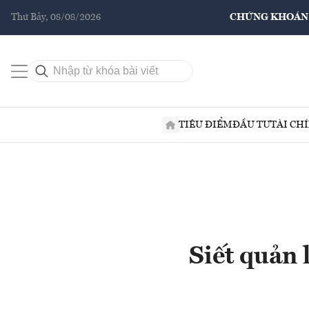
Thứ Bảy, 08/08/2026
CHỨNG KHOÁN
TIÊU ĐIỂM
ĐẦU TƯ
TÀI CH
Siết quản 