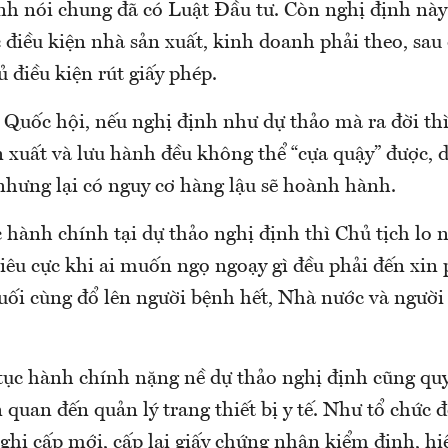
nh nói chung đã có Luật Đầu tư. Còn nghị định này
c điều kiện nhà sản xuất, kinh doanh phải theo, sa
ủ điều kiện rút giấy phép.
Quốc hội, nếu nghị định như dự thảo mà ra đời thì
n xuất và lưu hành đều không thể “cựa quậy” được, 
 nhưng lại có nguy cơ hàng lậu sẽ hoành hành.
c hành chính tại dự thảo nghị định thì Chủ tịch lo n
iêu cực khi ai muốn ngọ ngoạy gì đều phải đến xin 
uối cùng đổ lên người bệnh hết, Nhà nước và người
tục hành chính nặng nề dự thảo nghị định cũng qu
ên quan đến quản lý trang thiết bị y tế. Như tổ chức 
nghị cấp mới, cấp lại giấy chứng nhận kiểm định, h