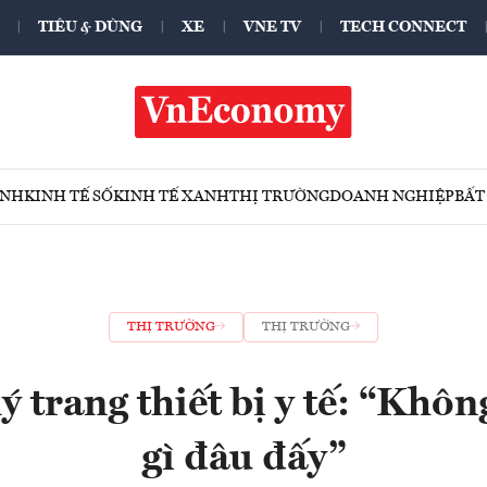
TIÊU & DÙNG
XE
VNE TV
TECH CONNECT
ÍNH
KINH TẾ SỐ
KINH TẾ XANH
THỊ TRƯỜNG
DOANH NGHIỆP
BẤT
THỊ TRƯỜNG
THỊ TRƯỜNG
lý trang thiết bị y tế: “Khôn
gì đâu đấy”