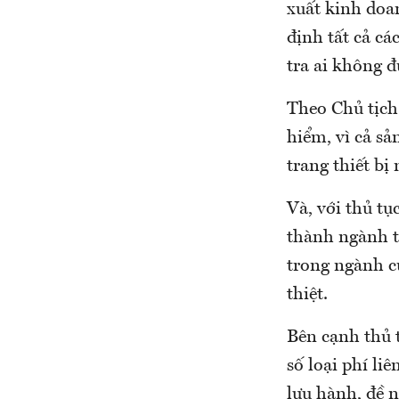
xuất kinh doa
định tất cả cá
tra ai không đ
Theo Chủ tịch 
hiểm, vì cả sả
trang thiết bị
Và, với thủ tụ
thành ngành t
trong ngành c
thiệt.
Bên cạnh thủ 
số loại phí li
lưu hành, đề 