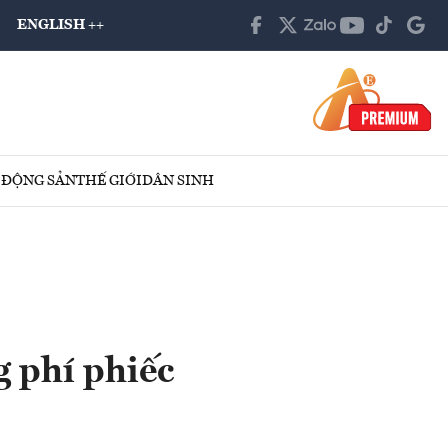
ENGLISH ++
 ĐỘNG SẢN
THẾ GIỚI
DÂN SINH
g phí phiếc