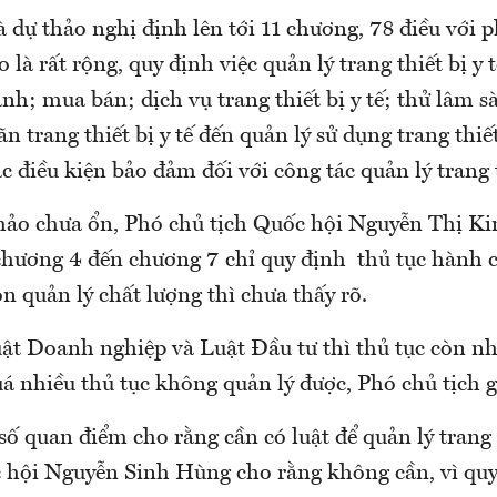
à dự thảo nghị định lên tới 11 chương, 78 điều với 
 là rất rộng, quy định việc quản lý trang thiết bị y t
nh; mua bán; dịch vụ trang thiết bị y tế; thử lâm s
 trang thiết bị y tế đến quản lý sử dụng trang thiết 
ác điều kiện bảo đảm đối với công tác quản lý trang t
hảo chưa ổn, Phó chủ tịch Quốc hội Nguyễn Thị K
chương 4 đến chương 7 chỉ quy định thủ tục hành c
còn quản lý chất lượng thì chưa thấy rõ.
uật Doanh nghiệp và Luật Đầu tư thì thủ tục còn nh
á nhiều thủ tục không quản lý được, Phó chủ tịch g
ố quan điểm cho rằng cần có luật để quản lý trang th
 hội Nguyễn Sinh Hùng cho rằng không cần, vì quy