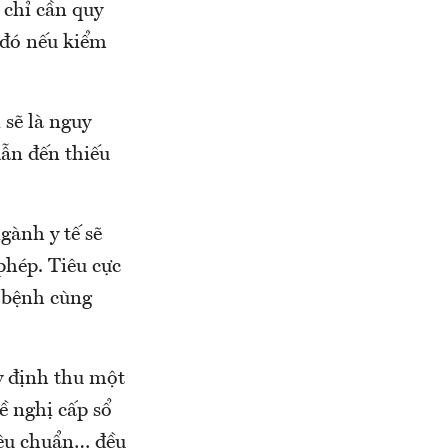
 chỉ cần quy
u đó nếu kiểm
 sẽ là nguy
dẫn đến thiếu
gành y tế sẽ
phép. Tiêu cực
 bệnh cùng
y định thu một
đề nghị cấp sổ
iệu chuẩn… đều