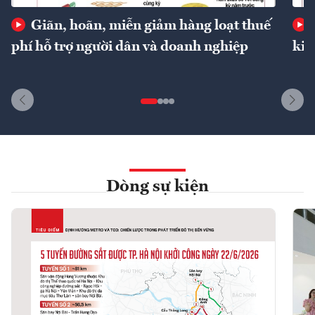
Giãn, hoãn, miễn giảm hàng loạt thuế
phí hỗ trợ người dân và doanh nghiệp
kin
Dòng sự kiện