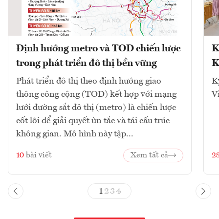
Định hướng metro và TOD chiến lược
K
trong phát triển đô thị bền vững
K
Phát triển đô thị theo định hướng giao
K
thông công cộng (TOD) kết hợp với mạng
V
lưới đường sắt đô thị (metro) là chiến lược
cốt lõi để giải quyết ùn tắc và tái cấu trúc
không gian. Mô hình này tập...
10
bài viết
Xem tất cả
2
1
2
3
4