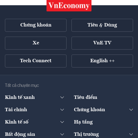
Chứng khoán
Tiêu & Dùng
Xe
VnE TV
Tech Connect
English ++
Tất cả chuyên mục
Kinh tế xanh
Tiêu điểm
Chuyển động xanh
Tài chính
Chứng khoán
Pháp lý
Ngân hàng
Doanh nghiệp niêm yết
Kinh tế số
Hạ tầng
Thương hiệu xanh
Thị trường vốn
Thị trường
Sản phẩm - Thị trường
Bất động sản
Thị trường
Diễn đàn