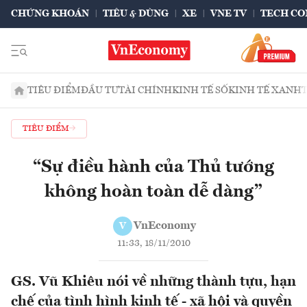
CHỨNG KHOÁN
TIÊU & DÙNG
XE
VNE TV
TECH CO
TIÊU ĐIỂM
ĐẦU TƯ
TÀI CHÍNH
KINH TẾ SỐ
KINH TẾ XANH
TIÊU ĐIỂM
“Sự điều hành của Thủ tướng
không hoàn toàn dễ dàng”
VnEconomy
V
11:33, 18/11/2010
GS. Vũ Khiêu nói về những thành tựu, hạn
chế của tình hình kinh tế - xã hội và quyền