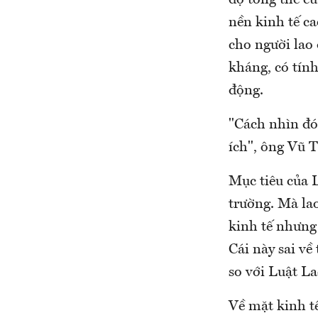
độ tổng thể củ
nền kinh tế c
cho người lao
kháng, có tín
động.
"Cách nhìn đó 
ích", ông Vũ 
Mục tiêu của L
trường. Mà la
kinh tế nhưng 
Cái này sai về
so với Luật L
Về mặt kinh tế