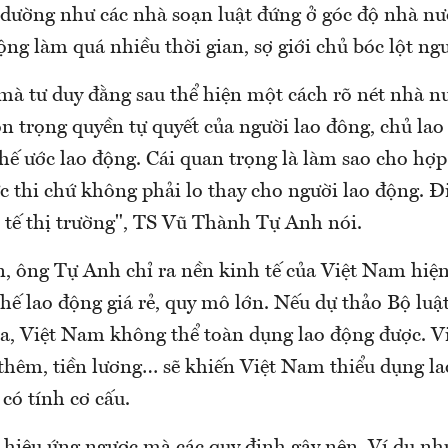
dường như các nhà soạn luật đứng ở góc độ nhà n
ộng làm quá nhiều thời gian, sợ giới chủ bóc lột n
 mà tư duy đằng sau thể hiện một cách rõ nét nhà n
n trọng quyền tự quyết của người lao đông, chủ lao
hế ước lao động. Cái quan trọng là làm sao cho hợp
 thi chứ không phải lo thay cho người lao động. Đi
h tế thị trường", TS Vũ Thành Tự Anh nói.
, ông Tự Anh chỉ ra nền kinh tế của Việt Nam hiệ
thế lao động giá rẻ, quy mô lớn. Nếu dự thảo Bộ lu
a, Việt Nam không thể toàn dụng lao động được. Vi
 thêm, tiền lương… sẽ khiến Việt Nam thiểu dụng la
 có tính cơ cấu.