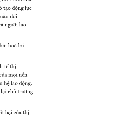
cạnh tranh của
ó tạo động lực
huẫn đối
à người lao
hài hoà lợi
h tế thị
 của mọi nền
an hệ lao động.
 lại chủ trương
ất bại của thị