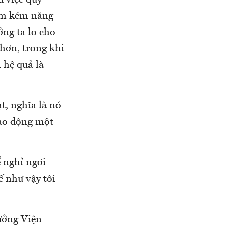
ư việc quy
làm kém năng
ởng ta lo cho
 hơn, trong khi
 hệ quả là
t, nghĩa là nó
lao động một
ể nghỉ ngơi
ế như vậy tôi
ưởng Viện