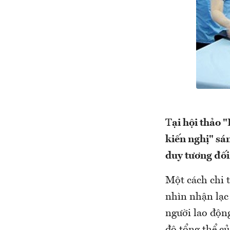
T
ại hội thảo 
kiến nghị" sá
duy tương đối
Một cách chi t
nhìn nhận lạc
người lao động