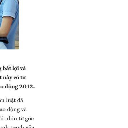
 bất lợi và
 này có tư
lao động 2012.
ạn luật đã
lao động và
ải nhìn từ góc