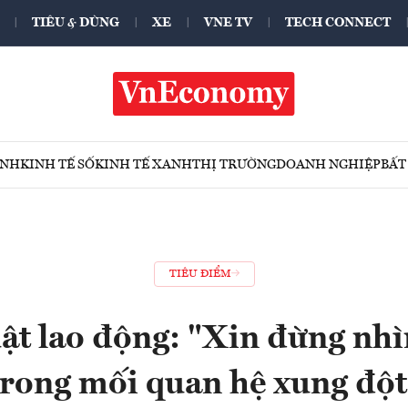
TIÊU & DÙNG
XE
VNE TV
TECH CONNECT
ÍNH
KINH TẾ SỐ
KINH TẾ XANH
THỊ TRƯỜNG
DOANH NGHIỆP
BẤT
TIÊU ĐIỂM
ật lao động: "Xin đừng nhìn
trong mối quan hệ xung đột