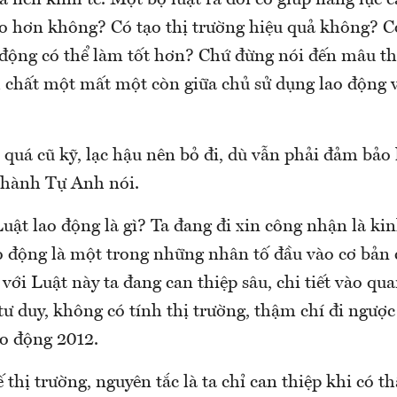
a nền kinh tế. Một bộ luật ra đời có giúp năng lực 
ao hơn không? Có tạo thị trường hiệu quả không? C
 động có thể làm tốt hơn? Chứ đừng nói đến mâu t
h chất một mất một còn giữa chủ sử dụng lao động v
quá cũ kỹ, lạc hậu nên bỏ đi, dù vẫn phải đảm bảo 
Thành Tự Anh nói.
uật lao động là gì? Ta đang đi xin công nhận là kin
o động là một trong những nhân tố đầu vào cơ bản
với Luật này ta đang can thiệp sâu, chi tiết vào qu
 tư duy, không có tính thị trường, thậm chí đi ngược
ao động 2012.
 thị trường, nguyên tắc là ta chỉ can thiệp khi có th