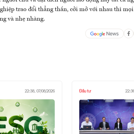
 người chủ và đại diên nguời lao động hay tất cả n
hiệp trao đổi thẳng thắn, cởi mở với nhau thì mọi 
ng và nhẹ nhàng.
Đầu tư
22:38, 07/08/2026
22:3