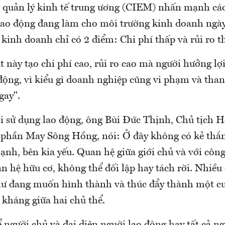
 quản lý kinh tế trung ương (CIEM) nhấn mạnh các
Lao động đang làm cho môi trường kinh doanh ngày
kinh doanh chỉ có 2 điểm: Chi phí thấp và rủi ro t
t này tạo chi phí cao, rủi ro cao mà người hưởng lợ
động, vì kiểu gì doanh nghiệp cũng vi phạm và than
gay".
i sử dụng lao động, ông Bùi Đức Thịnh, Chủ tịch 
ổ phần May Sông Hồng,
nói: Ở đây không có kẻ thắ
ạnh, bên kia yếu. Quan hệ giữa giới chủ và với côn
n hệ hữu cơ, không thể đối lập hay tách rời. Nhiều
ư đang muốn hình thành và thúc đẩy thành một cu
 kháng giữa hai chủ thể.