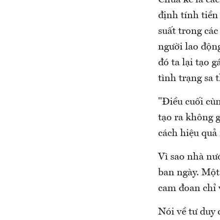
Chưa kể là các
định tính tiền
suất trong các
người lao động
đó ta lại tạo 
tình trạng sa 
"Điều cuối cùn
tạo ra không 
cách hiệu quả 
Vì sao nhà nướ
ban ngày. Một 
cam đoan chỉ v
Nói về tư duy