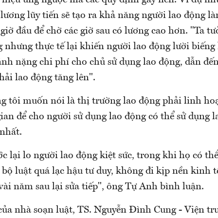
 hiệu ứng ngược mà các quy định gây nên. Ví dụ nh
 lương lũy tiến sẽ tạo ra khả năng người lao động 
 giờ đầu để chờ các giờ sau có lương cao hơn. "Ta tư
 nhưng thực tế lại khiến người lao động lười biếng
gánh nặng chi phí cho chủ sử dụng lao động, dẫn đến
thải lao động tăng lên".
g tôi muốn nói là thị trường lao động phải linh hoạ
gian để cho người sử dụng lao động có thể sử dụng 
nhất.
c lại lo người lao động kiệt sức, trong khi họ có th
bộ luật quá lạc hậu tư duy, không đi kịp nền kinh t
ài năm sau lại sửa tiếp", ông Tự Anh bình luận.
 của nhà soạn luật, TS. Nguyễn Đình Cung - Viện tr