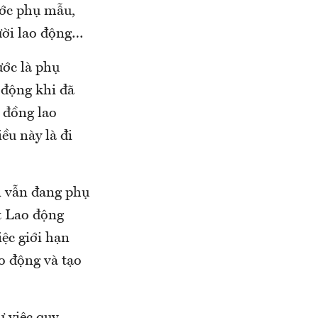
ước phụ mẫu,
gười lao động…
ước là phụ
 động khi đã
 đồng lao
ều này là đi
n vẫn đang phụ
ật Lao động
ệc giới hạn
o động và tạo