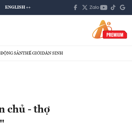
ENGLISH ++
 ĐỘNG SẢN
THẾ GIỚI
DÂN SINH
 chủ - thợ
"