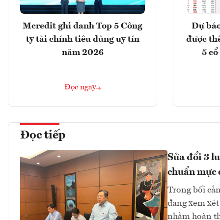
Mcredit ghi danh Top 5 Công
Dự báo
ty tài chính tiêu dùng uy tín
được th
năm 2026
5 cổ
Đọc ngay
Đọc tiếp
Sửa đổi 3 l
chuẩn mực 
Trong bối cản
đang xem xét 
nhằm hoàn thi