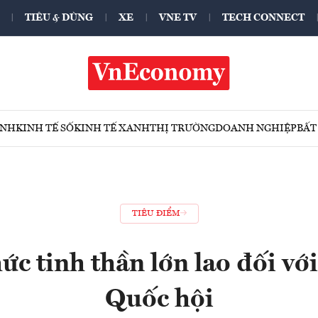
TIÊU & DÙNG
XE
VNE TV
TECH CONNECT
ÍNH
KINH TẾ SỐ
KINH TẾ XANH
THỊ TRƯỜNG
DOANH NGHIỆP
BẤT
TIÊU ĐIỂM
ức tinh thần lớn lao đối với
Quốc hội