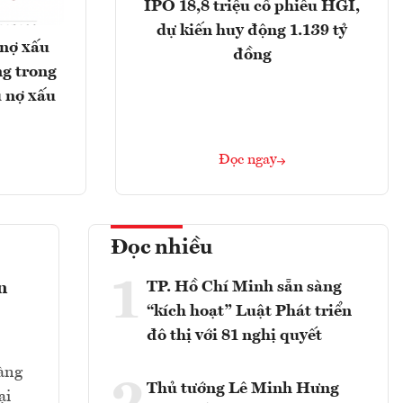
IPO 18,8 triệu cổ phiếu HGI,
dự kiến huy động 1.139 tỷ
 nợ xấu
đồng
g trong
 nợ xấu
Đọc ngay
Đọc nhiều
1
TP. Hồ Chí Minh sẵn sàng
n
“kích hoạt” Luật Phát triển
đô thị với 81 nghị quyết
hàng
Thủ tướng Lê Minh Hưng
ại