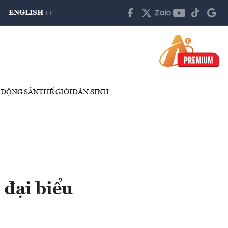
ENGLISH ++
 ĐỘNG SẢN
THẾ GIỚI
DÂN SINH
 đại biểu