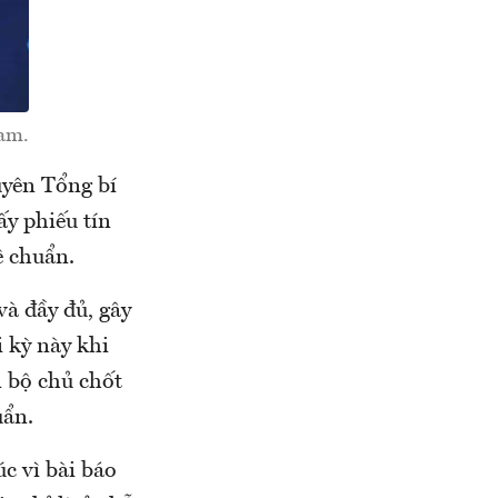
Nam.
uyên Tổng bí
y phiếu tín
ê chuẩn.
và đầy đủ, gây
i kỳ này khi
n bộ chủ chốt
uẩn.
c vì bài báo