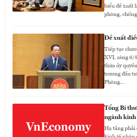
biểu đề xuất 
phòng, chống 
Đề xuất điề
Tiếp tục chươ
XVI, sáng 6/
thừa ủy quyền
trương đầu tư
Phòng...
Tổng Bí thư
ngành kinh 
Hạ tầng phải
kinh tế nhận 