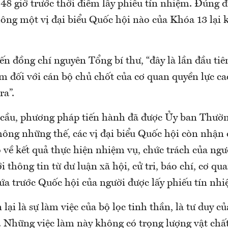
48 giờ trước thời điểm lấy phiếu tín nhiệm. Đúng đị
hông một vị đại biểu Quốc hội nào của Khóa 13 lại
n đồng chí nguyên Tổng bí thư, “đây là lần đầu tiê
m đối với cán bộ chủ chốt của cơ quan quyền lực c
ra”.
 cầu, phương pháp tiến hành đã được Ủy ban Thườ
ông những thế, các vị đại biểu Quốc hội còn nhận 
 về kết quả thực hiện nhiệm vụ, chức trách của ngườ
 thông tin từ dư luận xã hội, cử tri, báo chí, cơ qu
hứa trước Quốc hội của người được lấy phiếu tín nhi
 lại là sự làm việc của bộ lọc tinh thần, là tư duy c
. Những việc làm này không có trọng lượng vật chấ