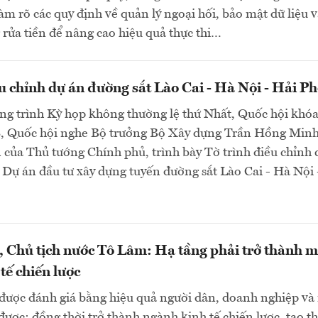
làm rõ các quy định về quản lý ngoại hối, bảo mật dữ liệu 
rửa tiền để nâng cao hiệu quả thực thi…
u chỉnh dự án đường sắt Lào Cai - Hà Nội - Hải P
ng trình Kỳ họp không thường lệ thứ Nhất, Quốc hội khó
8, Quốc hội nghe Bộ trưởng Bộ Xây dựng Trần Hồng Minh
 của Thủ tướng Chính phủ, trình bày Tờ trình điều chỉnh 
 Dự án đầu tư xây dựng tuyến đường sắt Lào Cai - Hà Nội 
, Chủ tịch nước Tô Lâm: Hạ tầng phải trở thành m
tế chiến lược
 được đánh giá bằng hiệu quả người dân, doanh nghiệp và
được; đồng thời trở thành ngành kinh tế chiến lược, tạo th