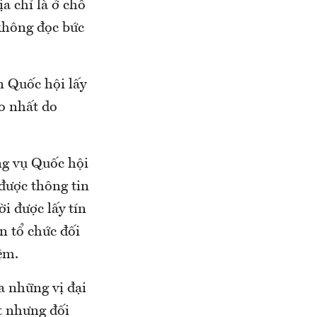
a chỉ là ở chỗ
 không đọc bức
n Quốc hội lấy
ao nhất do
ng vụ Quốc hội
được thông tin
i được lấy tín
an tổ chức đối
ệm.
ủa những vị đại
t nhưng đối