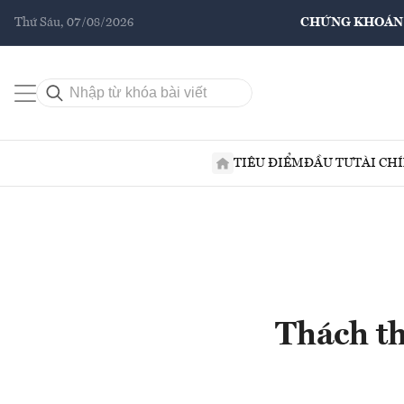
Thứ Sáu, 07/08/2026
CHỨNG KHOÁN
TIÊU ĐIỂM
ĐẦU TƯ
TÀI CH
Thách th