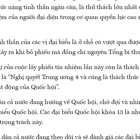
 sức nặng tinh thần ngàn cân, là thử thách lớn nhất 
ệm của người đại diện trong cơ quan quyền lực cao
h thần của các vị đại biểu là ở chỗ có vượt qua đư
xảy ra khi bỏ phiếu mà đồng chí nguyên Tổng bí thư
ự của cuộc lấy phiếu tín nhiệm lần này còn là thách
 là “Nghị quyết Trung ương 4 và cũng là thách thức
ạt động của Quốc hội”.
ân cả nước đang hướng về Quốc hội, chờ đợi và nhì
 biểu Quốc hội. Các đại biểu Quốc hội khóa 13 là n
trọng trách này.
 dân cả nước đang theo dõi và sẽ đánh giá các đại 