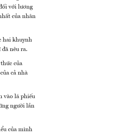
đối với lương
 nhất của nhân
ợc hai khuynh
 đã nêu ra.
 thức của
 của cả nhà
n vào lá phiếu
hững người lần
biểu của mình