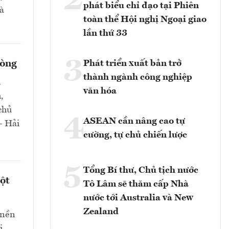
2
phát biểu chỉ đạo tại Phiên
và
toàn thể Hội nghị Ngoại giao
lần thứ 33
3
hòng
Phát triển xuất bản trở
thành ngành công nghiệp
a
văn hóa
,
chủ
4
ASEAN cần nâng cao tự
- Hải
cường, tự chủ chiến lược
5
Tổng Bí thư, Chủ tịch nước
ột
Tô Lâm sẽ thăm cấp Nhà
nước tới Australia và New
Zealand
 nền
ị