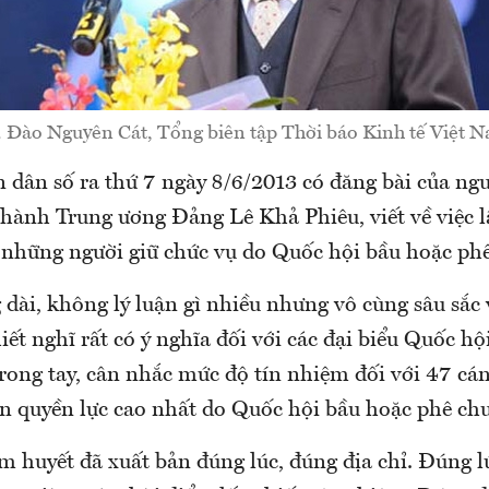
 Đào Nguyên Cát, Tổng biên tập Thời báo Kinh tế Việt 
 dân số ra thứ 7 ngày 8/6/2013 có đăng bài của ng
hành Trung ương Đảng Lê Khả Phiêu, viết về việc lấ
 những người giữ chức vụ do Quốc hội bầu hoặc ph
dài, không lý luận gì nhiều nhưng vô cùng sâu sắc 
iết nghĩ rất có ý nghĩa đối với các đại biểu Quốc hộ
rong tay, cân nhắc mức độ tín nhiệm đối với 47 cá
an quyền lực cao nhất do Quốc hội bầu hoặc phê ch
m huyết đã xuất bản đúng lúc, đúng địa chỉ. Đúng lú