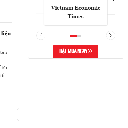
Tạp chí
Askonomy
Vietnam Economic
Times
 liệu
ĐẶT MUA NGAY
tập
 tài
ười