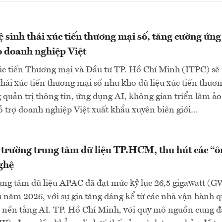
 sinh thái xúc tiến thương mại số, tăng cường ứng
 doanh nghiệp Việt
c tiến Thương mại và Đầu tư TP. Hồ Chí Minh (ITPC) sẽ
 thái xúc tiến thương mại số như kho dữ liệu xúc tiến thươ
 quản trị thông tin, ứng dụng AI, không gian triển lãm ảo
trợ doanh nghiệp Việt xuất khẩu xuyên biên giới…
 trường trung tâm dữ liệu TP.HCM, thu hút các “
ghệ
ung tâm dữ liệu APAC đã đạt mức kỷ lục 26,5 gigawatt (G
 năm 2026, với sự gia tăng đáng kể từ các nhà vận hành q
 nền tảng AI. TP. Hồ Chí Minh, với quy mô nguồn cung đ