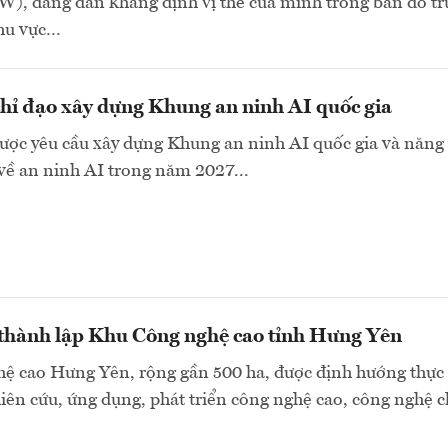
), đang dần khẳng định vị thế của mình trong bản đồ t
khu vực…
hỉ đạo xây dựng Khung an ninh AI quốc gia
ược yêu cầu xây dựng Khung an ninh AI quốc gia và năng 
về an ninh AI trong năm 2027...
 thành lập Khu Công nghệ cao tỉnh Hưng Yên
ệ cao Hưng Yên, rộng gần 500 ha, được định hướng thực
ên cứu, ứng dụng, phát triển công nghệ cao, công nghệ c