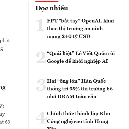
Đọc nhiều
1
FPT "bắt tay” OpenAI, khai
thác thị trường an ninh
mạng 240 tỷ USD
 phát
ng
2
“Quái kiệt” Lê Viết Quốc rời
Google để khởi nghiệp AI
3
Hai “ông lớn” Hàn Quốc
ông
thống trị 65% thị trường bộ
nhớ DRAM toàn cầu
W)
4
Chính thức thành lập Khu
uy
Công nghệ cao tỉnh Hưng
ạt 68