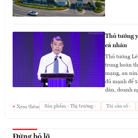
Thủ tướng y
cá nhân
Thủ tướng Lê
trung hoàn th
mạng, an ninh
đủ mạnh để xử
dân, doanh ng
Sản phẩm - Thị trường
Tài sản số
Xem thêm
Đừng bỏ lỡ