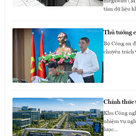
megawatt (MW
tâm dữ liệu 
Thủ tướng c
Bộ Công an đ
chuyên trách 
Chính thức
Khu Công ngh
nhiệm vụ nghi
lược...