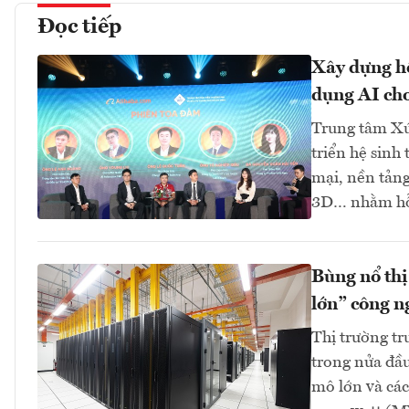
Đọc tiếp
Xây dựng hệ
dụng AI cho
Trung tâm Xú
triển hệ sinh
mại, nền tảng
3D… nhằm hỗ 
Bùng nổ thị
lớn” công n
Thị trường tr
trong nửa đầu
mô lớn và các