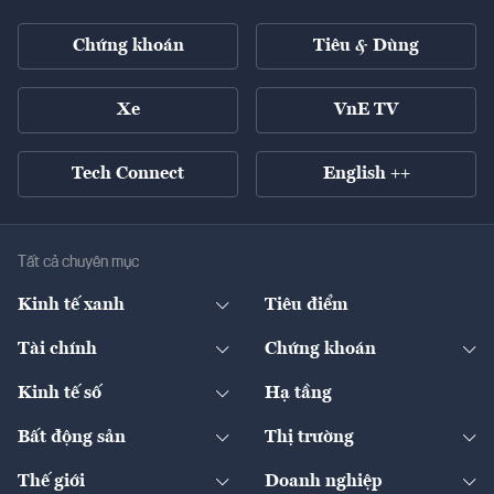
Chứng khoán
Tiêu & Dùng
Xe
VnE TV
Tech Connect
English ++
Tất cả chuyên mục
Kinh tế xanh
Tiêu điểm
Chuyển động xanh
Tài chính
Chứng khoán
Pháp lý
Ngân hàng
Doanh nghiệp niêm yết
Kinh tế số
Hạ tầng
Thương hiệu xanh
Thị trường vốn
Thị trường
Sản phẩm - Thị trường
Bất động sản
Thị trường
Diễn đàn
Thuế
Đầu tư
Tài sản số
Chính sách
Xuất nhập khẩu
Thế giới
Doanh nghiệp
Bảo hiểm
Quốc tế