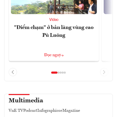
Video
"Điểm chạm" ở bản làng vùng cao
Đ
Pù Luông
Đọc ngay
Multimedia
VnE TV
Podcast
Infographics
eMagazine