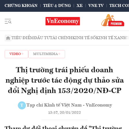
CHỨNG KHOÁN
TIÊU & DÙNG
XE
VNE TV
TECH CO
TIÊU ĐIỂM
ĐẦU TƯ
TÀI CHÍNH
KINH TẾ SỐ
KINH TẾ XANH
VIDEO
MULTIMEDIA
Thị trường trái phiếu doanh
nghiệp trước tác động dự thảo sửa
đổi Nghị định 153/2020/NĐ-CP
Tạp chí Kinh tế Việt Nam - VnEconomy
T
13:57, 20/01/2022
Tham dự đối thoại chuyên đề "Thị trường