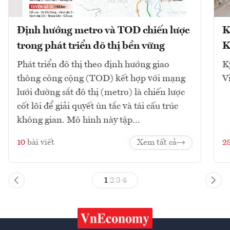
Định hướng metro và TOD chiến lược
K
trong phát triển đô thị bền vững
K
Phát triển đô thị theo định hướng giao
K
thông công cộng (TOD) kết hợp với mạng
V
lưới đường sắt đô thị (metro) là chiến lược
cốt lõi để giải quyết ùn tắc và tái cấu trúc
không gian. Mô hình này tập...
10
bài viết
Xem tất cả
2
1
2
3
4