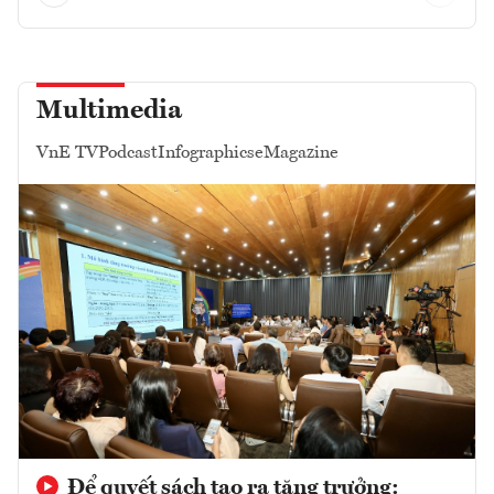
Multimedia
VnE TV
Podcast
Infographics
eMagazine
Để quyết sách tạo ra tăng trưởng: