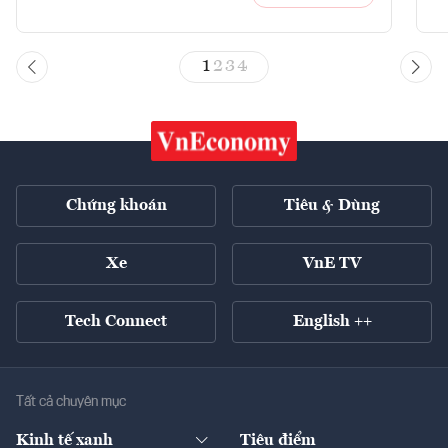
1
2
3
4
Chứng khoán
Tiêu & Dùng
Xe
VnE TV
Tech Connect
English ++
Tất cả chuyên mục
Kinh tế xanh
Tiêu điểm