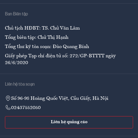
Nhà
Ban Biên tập
Ẩm thực
Chủ tịch HĐBT: TS. Chử Văn Lâm
Tổng biên tập: Chử Thị Hạnh
Tổng thư ký tòa soạn: Đào Quang Bính
Giấy phép Tạp chí điện tử số: 272/GP-BTTTT ngày
26/6/2020
Liên hệ tòa soạn
Số 96-98 Hoàng Quốc Việt, Cầu Giấy, Hà Nội
02437552050
Liên hệ quảng cáo