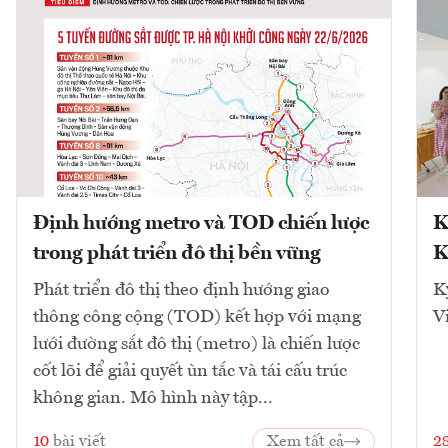
Định hướng metro và TOD chiến lược
K
trong phát triển đô thị bền vững
K
Phát triển đô thị theo định hướng giao
K
thông công cộng (TOD) kết hợp với mạng
V
lưới đường sắt đô thị (metro) là chiến lược
cốt lõi để giải quyết ùn tắc và tái cấu trúc
không gian. Mô hình này tập...
10
bài viết
Xem tất cả
2