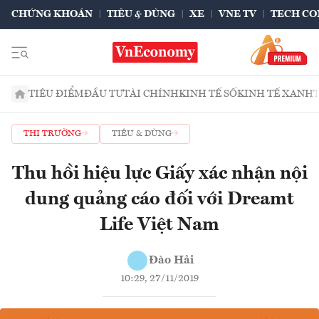
CHỨNG KHOÁN
TIÊU & DÙNG
XE
VNE TV
TECH CO
TIÊU ĐIỂM
ĐẦU TƯ
TÀI CHÍNH
KINH TẾ SỐ
KINH TẾ XANH
THỊ TRƯỜNG
TIÊU & DÙNG
Thu hồi hiệu lực Giấy xác nhận nội
dung quảng cáo đối với Dreamt
Life Việt Nam
Đào Hải
10:29, 27/11/2019