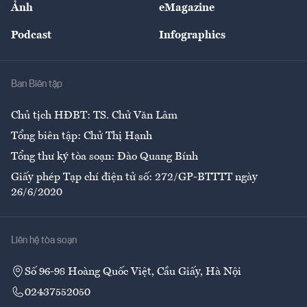
Ảnh
eMagazine
Đẹp +
An sinh
Podcast
Infographics
Giải trí
Y tế
Nhà
Ban Biên tập
Ẩm thực
Chủ tịch HĐBT: TS. Chử Văn Lâm
Tổng biên tập: Chử Thị Hạnh
Tổng thư ký tòa soạn: Đào Quang Bính
Giấy phép Tạp chí điện tử số: 272/GP-BTTTT ngày
26/6/2020
Liên hệ tòa soạn
Số 96-98 Hoàng Quốc Việt, Cầu Giấy, Hà Nội
02437552050