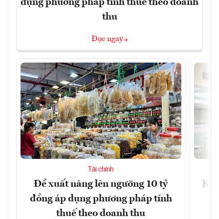
dụng phương pháp tính thuế theo doanh
thu
Đọc ngay
Tài chính
Đề xuất nâng lên ngưỡng 10 tỷ
Khô
đồng áp dụng phương pháp tính
xu
thuế theo doanh thu