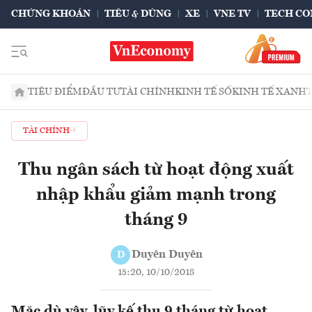
CHỨNG KHOÁN
TIÊU & DÙNG
XE
VNE TV
TECH CO
TIÊU ĐIỂM
ĐẦU TƯ
TÀI CHÍNH
KINH TẾ SỐ
KINH TẾ XANH
TÀI CHÍNH
Thu ngân sách từ hoạt động xuất
nhập khẩu giảm mạnh trong
tháng 9
Duyên Duyên
D
15:20, 10/10/2018
Mặc dù vậy, lũy kế thu 9 tháng từ hoạt