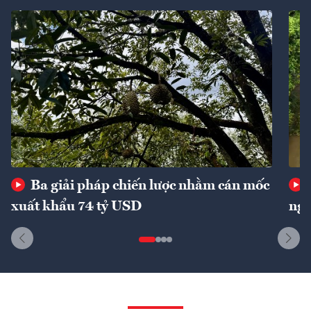
Ba giải pháp chiến lược nhằm cán mốc
xuất khẩu 74 tỷ USD
ngu