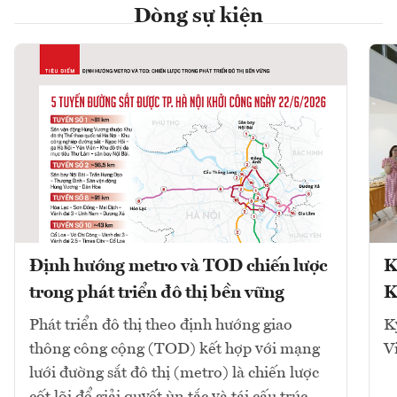
Dòng sự kiện
Định hướng metro và TOD chiến lược
K
trong phát triển đô thị bền vững
K
Phát triển đô thị theo định hướng giao
K
thông công cộng (TOD) kết hợp với mạng
V
lưới đường sắt đô thị (metro) là chiến lược