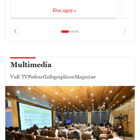
Đọc ngay
Multimedia
VnE TV
Podcast
Infographics
eMagazine