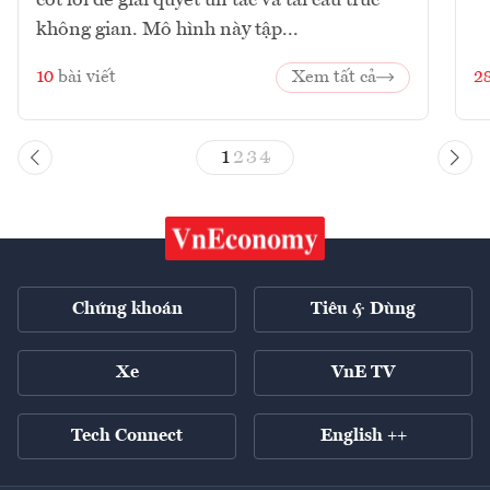
cốt lõi để giải quyết ùn tắc và tái cấu trúc
không gian. Mô hình này tập...
10
bài viết
Xem tất cả
2
1
2
3
4
Chứng khoán
Tiêu & Dùng
Xe
VnE TV
Tech Connect
English ++