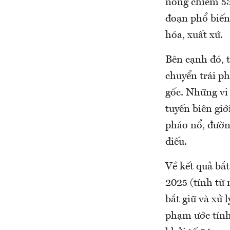
nóng chiếm 5
đoạn phổ biến 
hóa, xuất xứ.
Bên cạnh đó, 
chuyển trái p
gốc. Những vi
tuyến biên giớ
pháo nổ, đườn
điếu.
Về kết quả bắt
2025 (tính từ
bắt giữ và xử 
phạm ước tính