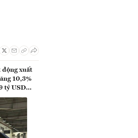
t động xuất
tăng 10,3%
,19 tỷ USD…