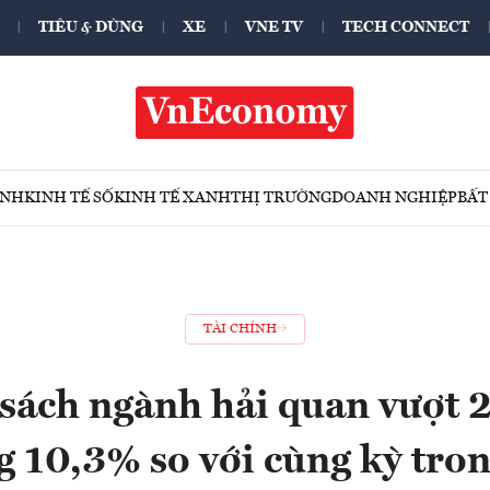
TIÊU & DÙNG
XE
VNE TV
TECH CONNECT
ÍNH
KINH TẾ SỐ
KINH TẾ XANH
THỊ TRƯỜNG
DOANH NGHIỆP
BẤT
TÀI CHÍNH
sách ngành hải quan vượt 
g 10,3% so với cùng kỳ tro