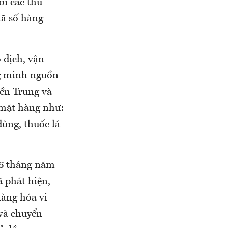
ới các thủ
mã số hàng
 dịch, vận
ng minh nguồn
iền Trung và
c mặt hàng như:
ùng, thuốc lá
ế 6 tháng năm
 phát hiện,
hàng hóa vi
 và chuyển