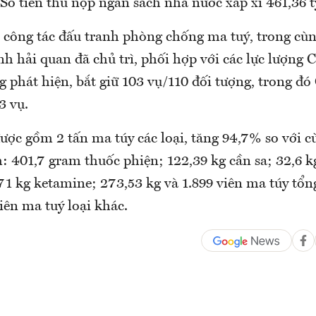
 Số tiền thu nộp ngân sách nhà nước xấp xỉ 461,36 
 công tác đấu tranh phòng chống ma tuý, trong cù
nh hải quan đã chủ trì, phối hợp với các lực lượng 
 phát hiện, bắt giữ 103 vụ/110 đối tượng, trong đ
3 vụ.
được gồm 2 tấn ma túy các loại, tăng 94,7% so với 
 401,7 gram thuốc phiện; 122,39 kg cần sa; 32,6 kg
71 kg ketamine; 273,53 kg và 1.899 viên ma túy tổn
iên ma tuý loại khác.