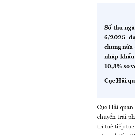
Số thu ngâ
6
/2025 đ
chung nửa
nhập khẩu
10,3
%
so v
Cục Hải q
Cục Hải quan 
chuyển trái p
trí tuệ tiếp t