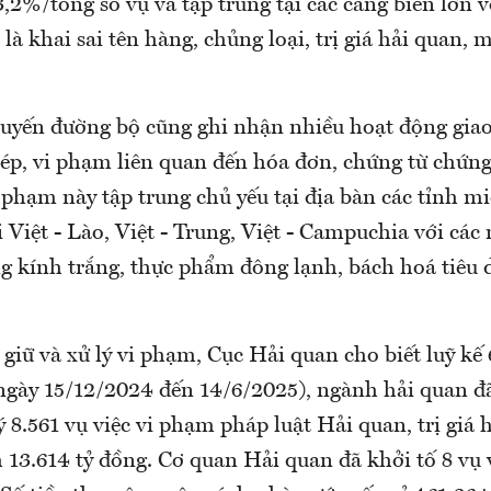
3,2%/tổng số
vụ và tập trung tại các cảng biển lớn v
là khai sai tên hàng, chủng loại, trị giá hải quan, 
tuyến đường bộ cũng ghi nhận nhiều hoạt động giao
hép, vi phạm liên quan đến hóa đơn, chứng từ chứ
 phạm này tập trung chủ yếu tại địa bàn các tỉnh m
i Việt - Lào, Việt - Trung, Việt - Campuchia với cá
g kính trắng, thực phẩm đông lạnh, bách hoá tiêu d
 giữ và xử lý vi phạm, Cục Hải quan cho biết luỹ k
 ngày 15/12/2024 đến 14/6/2025), ngành hải quan đã
lý 8.561 vụ việc vi phạm pháp luật Hải quan, trị giá 
 13.614 tỷ đồng. Cơ quan Hải quan đã khởi tố 8 vụ