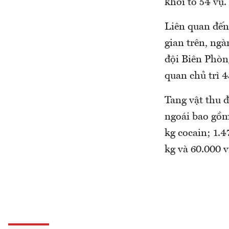
khởi tố 54 vụ.
Liên quan đến
gian trên, ngà
đội Biên Phòng
quan chủ trì 4
Tang vật thu 
ngoái bao gồm:
kg cocain; 1.4
kg và 60.000 v