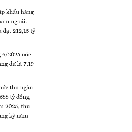
hập khẩu hàng
năm ngoái.
 đạt 212,15 tỷ
g 6/2025 ước
ng dư là 7,19
 mức thu ngân
688 tỷ đồng,
ăm 2025, thu
cùng kỳ năm