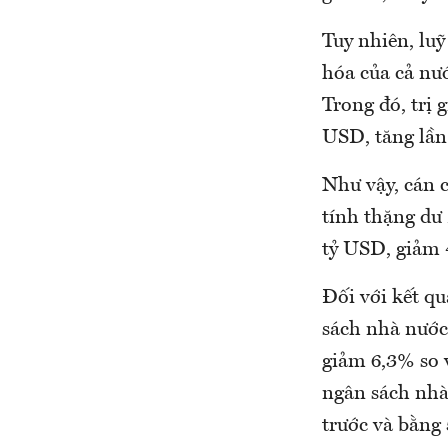
Tuy nhiên, lu
hóa của cả nư
Trong đó, trị 
USD, tăng lần
Như vậy, cán 
tính thặng dư
tỷ USD, giảm 
Đối với kết q
sách nhà nước
giảm 6,3% so v
ngân sách nhà
trước và bằng