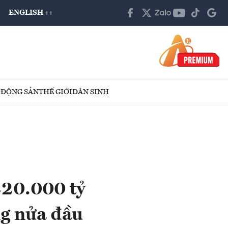
ENGLISH ++
 ĐỘNG SẢN
THẾ GIỚI
DÂN SINH
220.000 tỷ
ng nửa đầu