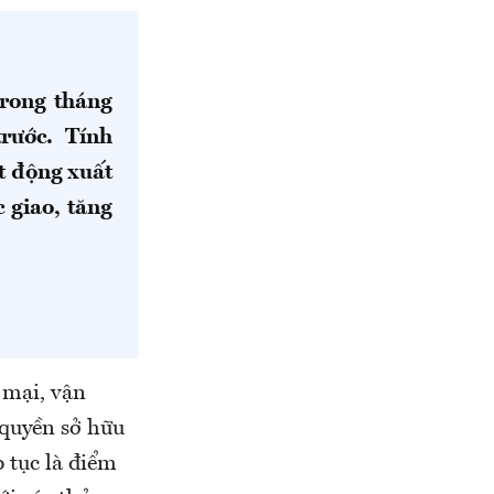
trong tháng
trước. Tính
ạt động xuất
 giao, tăng
 mại, vận
 quyền sở hữu
p tục là điểm