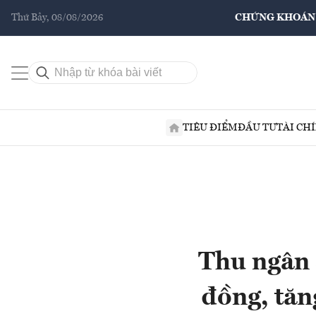
Thứ Bảy, 08/08/2026
CHỨNG KHOÁN
TIÊU ĐIỂM
ĐẦU TƯ
TÀI CH
Thu ngân 
đồng, tăn