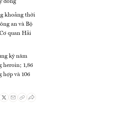
tỷ đồng
ng khoảng thời
Công an và Bộ
ó Cơ quan Hải
cùng kỳ năm
 heroin; 1,86
g hợp và 106