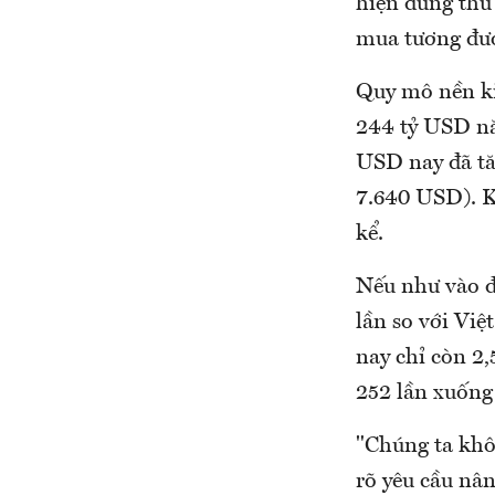
hiện đứng thứ
mua tương đươ
Quy mô nền kin
244 tỷ USD năm
USD nay đã t
7.640 USD). K
kể.
Nếu như vào đ
lần so với Việ
nay chỉ còn 2,
252 lần xuống
"Chúng ta khô
rõ yêu cầu nân