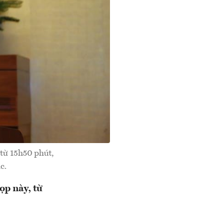
 từ 15h50 phút,
c.
ọp này, từ