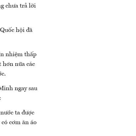
 chưa trả lời
 Quốc hội đã
tín nhiệm thấp
t hơn nữa các
ớc.
Minh ngay sau
:
 nước ta được
g có cơm ăn áo