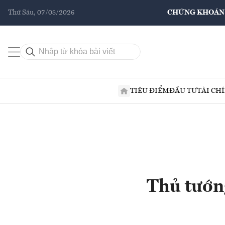
Thứ Sáu, 07/08/2026
CHỨNG KHOÁN
TIÊU ĐIỂM
ĐẦU TƯ
TÀI CH
Thủ tướng