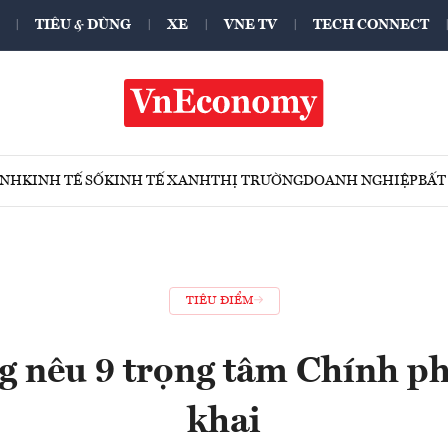
TIÊU & DÙNG
XE
VNE TV
TECH CONNECT
ÍNH
KINH TẾ SỐ
KINH TẾ XANH
THỊ TRƯỜNG
DOANH NGHIỆP
BẤT
TIÊU ĐIỂM
 nêu 9 trọng tâm Chính ph
khai