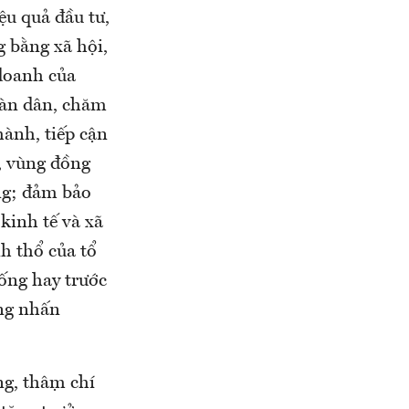
ệu quả đầu tư,
g bằng xã hội,
 doanh của
oàn dân, chăm
hành, tiếp cận
o, vùng đồng
ông; đảm bảo
kinh tế và xã
h thổ của tổ
ống hay trước
ớng nhấn
g, thậm chí