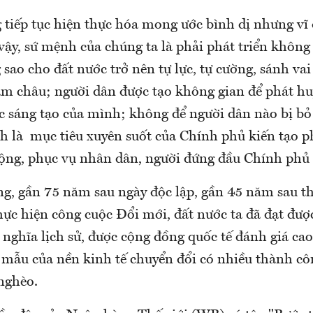
 tiếp tục hiện thực hóa mong ước bình dị nhưng vĩ 
vậy, sứ mệnh của chúng ta là phải phát triển không
 sao cho đất nước trở nên tự lực, tự cường, sánh vai
m châu; người dân được tạo không gian để phát hu
c sáng tạo của mình; không để người dân nào bị bỏ 
h là mục tiêu xuyên suốt của Chính phủ kiến tạo ph
ộng, phục vụ nhân dân, người đứng đầu Chính phủ 
g, gần 75 năm sau ngày độc lập, gần 45 năm sau t
c hiện công cuộc Đổi mới, đất nước ta đã đạt được
 nghĩa lịch sử, được cộng đồng quốc tế đánh giá c
mẫu của nền kinh tế chuyển đổi có nhiều thành cô
nghèo.