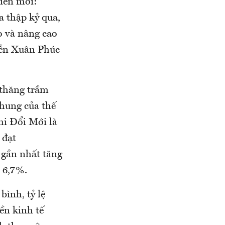
iến mới:
 thập kỷ qua,
o và nâng cao
yễn Xuân Phúc
 thăng trầm
chung của thế
hi Đổi Mới là
 đạt
gần nhất tăng
 6,7%.
ình, tỷ lệ
ền kinh tế