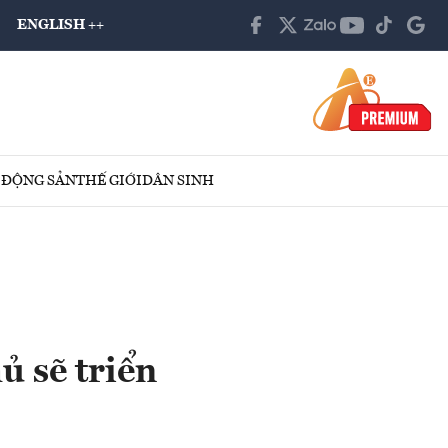
ENGLISH ++
 ĐỘNG SẢN
THẾ GIỚI
DÂN SINH
ủ sẽ triển