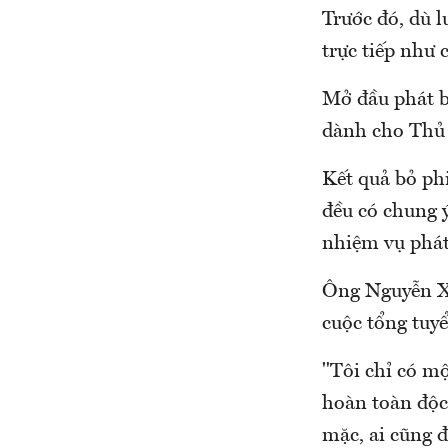
Trước đó, dù 
trực tiếp như 
Mở đầu phát b
dành cho Thủ 
Kết quả bỏ ph
đều có chung ý
nhiệm vụ phát 
Ông Nguyễn Xu
cuộc tổng tuy
"Tôi chỉ có m
hoàn toàn độc
mặc, ai cũng 