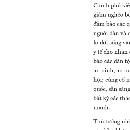
Chính phủ kiê
giảm nghèo bền
đảm bảo các q
người dân và 
lo đời sống vă
y tế cho nhân 
bào các dân tộ
an ninh, an to
hội; củng cố n
quốc, sẵn sàn
bất kỳ các th
mạnh.
Thủ tướng nhận 