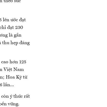
h theo sức
lên ước đạt
ỉ đạt 230
ơng là gần
ã thu hẹp đáng
 cao hơn 125
lần Việt Nam
ần; Hoa Kỳ từ
16 lần…
còn ý thức rất
 bền vững.