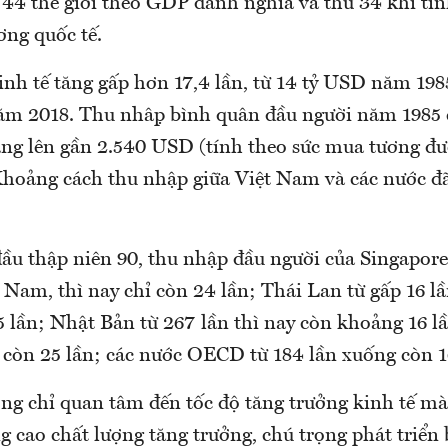
 44 thế giới theo GDP danh nghĩa và thứ 34 khi tín
ng quốc tế.
h tế tăng gấp hơn 17,4 lần, từ 14 tỷ USD năm 1985 
 2018. Thu nhập bình quân đầu người năm 1985 ch
ăng lên gần 2.540 USD (tính theo sức mua tương đư
hoảng cách thu nhập giữa Việt Nam và các nước đ
ầu thập niên 90, thu nhập đầu người của Singapore
t Nam, thì nay chỉ còn 24 lần; Thái Lan từ gấp 16 
5 lần; Nhật Bản từ 267 lần thì nay còn khoảng 16 l
 còn 25 lần; các nước OECD từ 184 lần xuống còn 
ng chỉ quan tâm đến tốc độ tăng trưởng kinh tế mà 
g cao chất lượng tăng trưởng, chú trọng phát triển