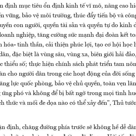
n định mục tiêu ổn định kinh tế vĩ mô, nâng cao hi
 vững, bảo vệ môi trường, thúc đẩy tiến bộ và côn
uyền con người, quyền tài sản và quyền tự do kinh
doanh nghiệp, tăng cường sức mạnh đại đoàn kết t
n hóa- tinh thần, cải thiện phúc lợi, tạo cơ hội học 
dân, đặc biệt là vùng sâu, vùng xa, biên giới hải đả
c thiểu số; thực hiện chính sách phát triển tam n
àn cho người dân trong các hoạt động của đời sống 
ăng lực quốc phòng, bảo vệ chủ quyền, toàn vẹn lãn
g ứng phó và không để bị bất ngờ trong mọi tình hu
ách thức và mối đe dọa nào có thể xảy đến", Thủ tư
định, chặng đường phía trước sẽ không hề dễ dàn