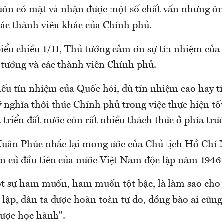
luôn có mặt và nhận được một số chất vấn nhưng ông
các thành viên khác của Chính phủ.
iểu chiều 1/11, Thủ tướng cảm ơn sự tín nhiệm của
tướng và các thành viên Chính phủ.
iếu tín nhiệm của Quốc hội, dù tín nhiệm cao hay 
 nghĩa thôi thúc Chính phủ trong việc thực hiện tố
triển đất nước còn rất nhiều thách thức ở phía trư
ân Phúc nhắc lại mong ước của Chủ tịch Hồ Chí 
ển cử đầu tiên của nước Việt Nam độc lập năm 1946
ột sự ham muốn, ham muốn tột bậc, là làm sao cho
 lập, dân ta được hoàn toàn tự do, đồng bào ai cũn
được học hành".