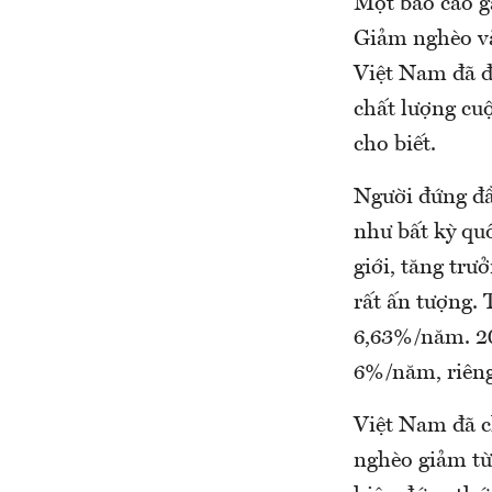
Một báo cáo g
Giảm nghèo và
Việt Nam đã đ
chất lượng cu
cho biết.
Người đứng đầ
như bất kỳ quố
giới, tăng trư
rất ấn tượng. 
6,63%/năm. 2
6%/năm, riêng
Việt Nam đã c
nghèo giảm từ