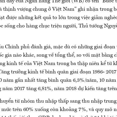
ần đây của Ngân hàng Thế giới (WB) có tên "Bước t
 thịnh vượng chung ở Việt Nam" ghi nhận trong ba
ạt được những kết quả to lớn trong việc giảm nghè
ộc sống cho hàng chục triệu người, Thủ tướng Ngu
u Chính phủ đánh giá, mặc dù có những giai đoạn
c gia nào khác, song về tổng thể, so với mặt bằng 
ởng kinh tế của Việt Nam trong ba thập niên kể từ k
Tăng trưởng kinh tế bình quân giai đoạn 1986- 2017
0 năm gần nhất tăng bình quân 6,3%/năm, 10 năm 
 năm 2017 tăng 6,81%, năm 2018 dự kiến tăng trên
huyển từ nhóm thu nhập thấp sang thu nhập trung b
 mức trên 60% xuống còn khoảng 7%, và quy mô n