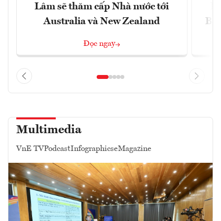
Lâm sẽ thăm cấp Nhà nước tới
lậ
Australia và New Zealand
Bắc
Đọc ngay
Multimedia
VnE TV
Podcast
Infographics
eMagazine