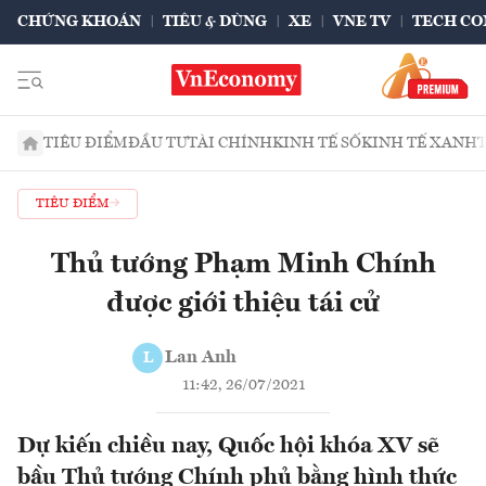
CHỨNG KHOÁN
TIÊU & DÙNG
XE
VNE TV
TECH CO
TIÊU ĐIỂM
ĐẦU TƯ
TÀI CHÍNH
KINH TẾ SỐ
KINH TẾ XANH
TIÊU ĐIỂM
Thủ tướng Phạm Minh Chính
được giới thiệu tái cử
Lan Anh
L
11:42, 26/07/2021
Dự kiến chiều nay, Quốc hội khóa XV sẽ
bầu Thủ tướng Chính phủ bằng hình thức