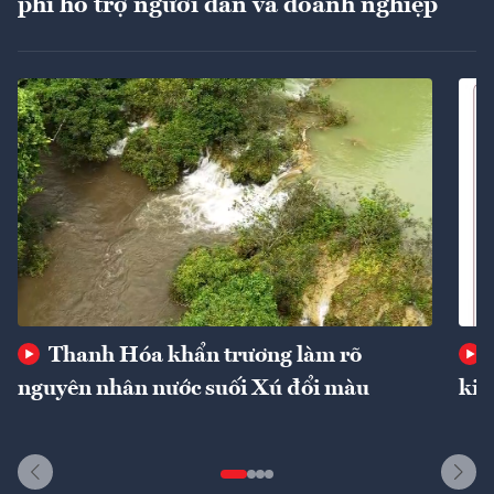
phí hỗ trợ người dân và doanh nghiệp
Thanh Hóa khẩn trương làm rõ
nguyên nhân nước suối Xú đổi màu
kin