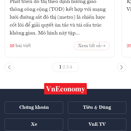
Phát triển đô thị theo định hướng giao
K
thông công cộng (TOD) kết hợp với mạng
V
lưới đường sắt đô thị (metro) là chiến lược
cốt lõi để giải quyết ùn tắc và tái cấu trúc
không gian. Mô hình này tập...
10
bài viết
Xem tất cả
2
1
2
3
4
Chứng khoán
Tiêu & Dùng
Xe
VnE TV