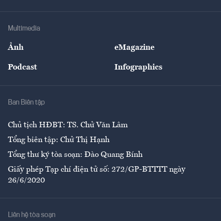
Tư vấn Tiêu & Dùng
Infographics
Hạ tầng
Sức khỏe
Khung pháp lý
Doanh nghiệp
Địa phương
Thị trường
Bảo hiểm
Multimedia
Sự kiện
Nhân lực
Ảnh
eMagazine
Đẹp +
An sinh
Podcast
Infographics
Giải trí
Y tế
Nhà
Ban Biên tập
Ẩm thực
Chủ tịch HĐBT: TS. Chử Văn Lâm
Tổng biên tập: Chử Thị Hạnh
Tổng thư ký tòa soạn: Đào Quang Bính
Giấy phép Tạp chí điện tử số: 272/GP-BTTTT ngày
26/6/2020
Liên hệ tòa soạn