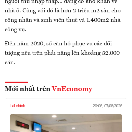
người thu nhập thấp… đang có khó khăn về
nhà ở. Cùng với đó là hơn 2 triệu m2 sàn cho
công nhân và sinh viên thuê và 1.400m2 nhà
công vụ.
Đến năm 2020, số căn hộ phục vụ các đối
tượng nêu trên phải nâng lên khoảng 32.000
căn.
Mới nhất trên
VnEconomy
Tài chính
20:06, 07/08/2026