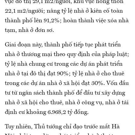
vực đô thị 29,1 m2/người, khu vực nông thôn
22,1 m2/người; nâng tỷ lệ nhà ở kiên cố toàn
thành phố lên 91,2%; hoàn thành việc xóa nhà
tạm, nhà ở đơn sơ.
Giai đoạn này, thành phố tiếp tục phát triển
nhà ở thương mại theo quy định của pháp luật;
tỷ lệ nhà chung cư trong các dự án phát triển
nhà ở tại đô thị đạt 90%; tỷ lệ nhà ở cho thuê
trong các dự án nhà ở xã hội đạt 30%. Vốn đầu
tư từ ngân sách thành phố để đầu tư xây dựng
nhà ở xã hội cho thuê, nhà ở công vụ, nhà ở tái
định cư khoảng 6.968,2 tỷ đồng.
Tuy nhiên, Thủ tướng chỉ đạo trước mắt Hà