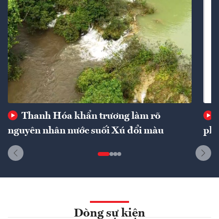
Thanh Hóa khẩn trương làm rõ
nguyên nhân nước suối Xú đổi màu
phí
Dòng sự kiện