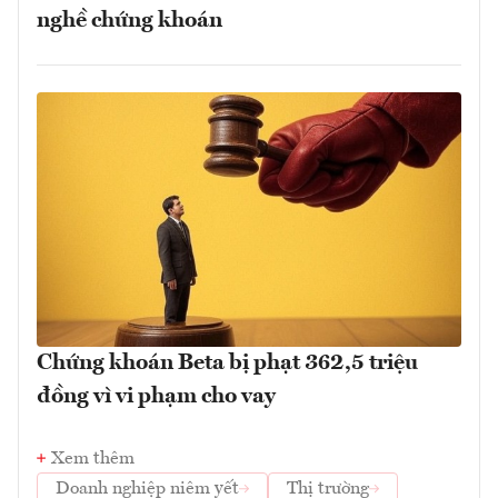
nghề chứng khoán
Chứng khoán Beta bị phạt 362,5 triệu
đồng vì vi phạm cho vay
Xem thêm
Doanh nghiệp niêm yết
Thị trường