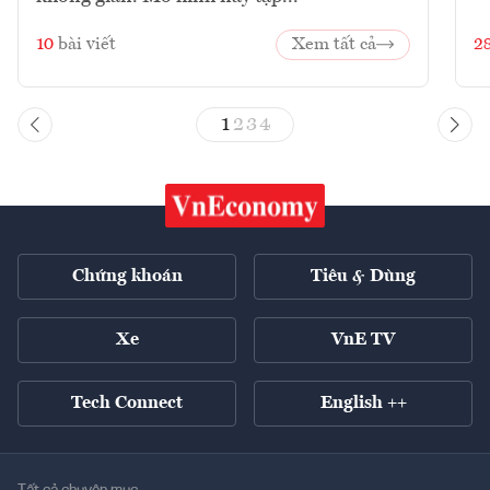
10
bài viết
Xem tất cả
2
1
2
3
4
Chứng khoán
Tiêu & Dùng
Xe
VnE TV
Tech Connect
English ++