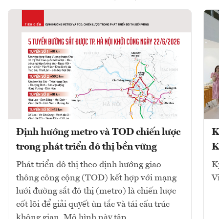
Định hướng metro và TOD chiến lược
K
trong phát triển đô thị bền vững
K
Phát triển đô thị theo định hướng giao
K
thông công cộng (TOD) kết hợp với mạng
V
lưới đường sắt đô thị (metro) là chiến lược
cốt lõi để giải quyết ùn tắc và tái cấu trúc
không gian. Mô hình này tập...