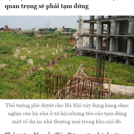
quan trọng sẽ phải tạm dừng
Thủ tướng phê duyệt cho Hà Nội xây dựng hàng chục
nghìn căn hộ nhà ở xã hội nhưng yêu cầu tạm dừng
một số dự án nhà thương mại trong khu nội đô.