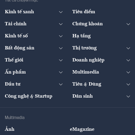
Tất cả chuyên mục
Kinh tế xanh
Tiêu điểm
Chuyển động xanh
Tài chính
Chứng khoán
Pháp lý
Ngân hàng
Doanh nghiệp niêm yết
Kinh tế số
Hạ tầng
Thương hiệu xanh
Thị trường vốn
Thị trường
Sản phẩm - Thị trường
Bất động sản
Thị trường
Diễn đàn
Thuế
Đầu tư
Tài sản số
Chính sách
Xuất nhập khẩu
Thế giới
Doanh nghiệp
Bảo hiểm
Quốc tế
Dịch vụ số
Thị trường
Khung pháp lý
Kinh tế
Chuyển động
Ấn phẩm
Multimedia
Khung pháp lý
Start-up
Dự án
Công nghiệp
Chuyển động 24h
Đối thoại
The Guide
Video
Đầu tư
Tiêu & Dùng
Quản trị số
Cafe BĐS
Thị trường
Kinh doanh
Kết nối
Tạp chí kinh tế Việt Nam
eMagazine
Nhà đầu tư
Du lịch
Công nghệ & Startup
Dân sinh
Tư vấn
Nông sản
Doanh nhân
Tư vấn Tiêu & Dùng
Infographics
Hạ tầng
Sức khỏe
Khung pháp lý
Doanh nghiệp
Địa phương
Thị trường
Bảo hiểm
Multimedia
Sự kiện
Nhân lực
Ảnh
eMagazine
Đẹp +