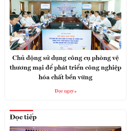
Chủ động sử dụng công cụ phòng vệ
thương mại để phát triển công nghiệp
hóa chất bền vững
Đọc ngay
Đọc tiếp