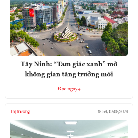
Tây Ninh: “Tam giác xanh” mở
không gian tăng trưởng mới
Đọc ngay
Thị trường
18:59, 07/08/2026