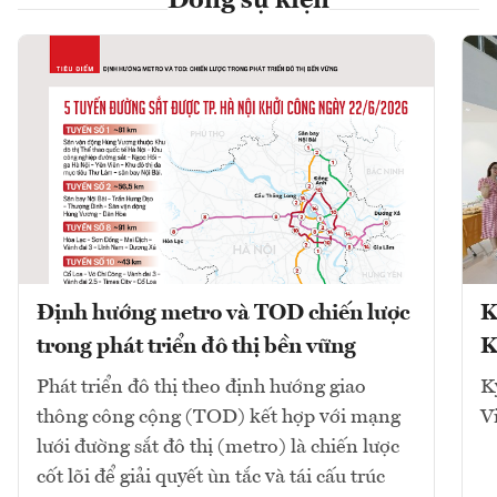
Dòng sự kiện
Định hướng metro và TOD chiến lược
K
trong phát triển đô thị bền vững
K
Phát triển đô thị theo định hướng giao
K
thông công cộng (TOD) kết hợp với mạng
V
lưới đường sắt đô thị (metro) là chiến lược
cốt lõi để giải quyết ùn tắc và tái cấu trúc