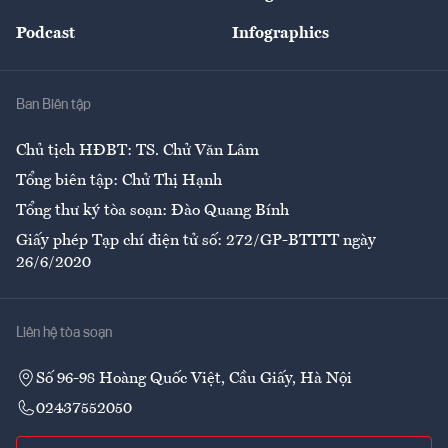
Đẹp +
An sinh
Podcast
Infographics
Giải trí
Y tế
Nhà
Ban Biên tập
Ẩm thực
Chủ tịch HĐBT: TS. Chử Văn Lâm
Tổng biên tập: Chử Thị Hạnh
Tổng thư ký tòa soạn: Đào Quang Bính
Giấy phép Tạp chí điện tử số: 272/GP-BTTTT ngày
26/6/2020
Liên hệ tòa soạn
Số 96-98 Hoàng Quốc Việt, Cầu Giấy, Hà Nội
02437552050