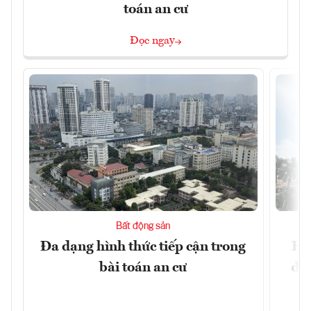
toán an cư
Đọc ngay
Bất động sản
Đa dạng hình thức tiếp cận trong
Hà
bài toán an cư
đặc