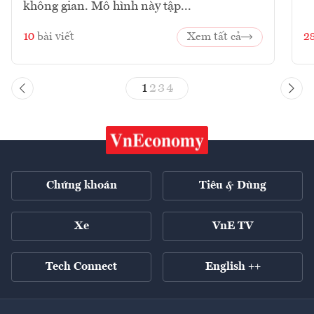
không gian. Mô hình này tập...
10
bài viết
Xem tất cả
2
1
2
3
4
Chứng khoán
Tiêu & Dùng
Xe
VnE TV
Tech Connect
English ++