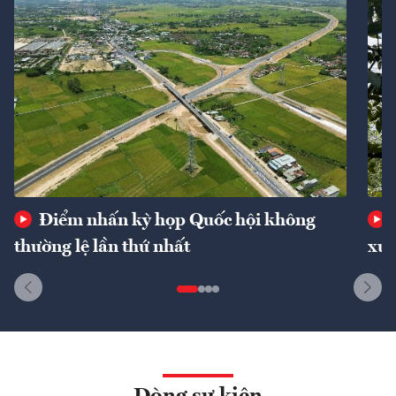
Điểm nhấn kỳ họp Quốc hội không
thường lệ lần thứ nhất
xuấ