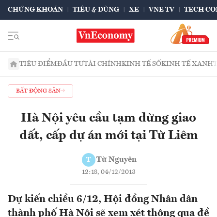
CHỨNG KHOÁN
TIÊU & DÙNG
XE
VNE TV
TECH CO
TIÊU ĐIỂM
ĐẦU TƯ
TÀI CHÍNH
KINH TẾ SỐ
KINH TẾ XANH
BẤT ĐỘNG SẢN
Hà Nội yêu cầu tạm dừng giao
đất, cấp dự án mới tại Từ Liêm
Từ Nguyên
T
12:18, 04/12/2013
Dự kiến chiều 6/12, Hội đồng Nhân dân
thành phố Hà Nội sẽ xem xét thông qua đề