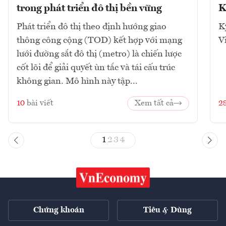
trong phát triển đô thị bền vững
K
Phát triển đô thị theo định hướng giao
K
thông công cộng (TOD) kết hợp với mạng
V
lưới đường sắt đô thị (metro) là chiến lược
cốt lõi để giải quyết ùn tắc và tái cấu trúc
không gian. Mô hình này tập...
10
bài viết
Xem tất cả
2
1
2
3
4
Chứng khoán
Tiêu & Dùng