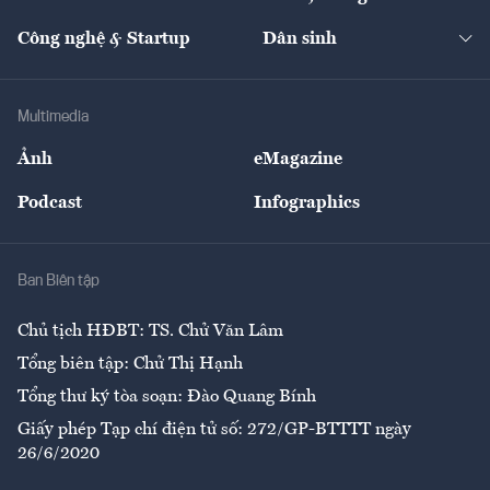
Cafe BĐS
Thị trường
Kinh doanh
Kết nối
Tạp chí kinh tế Việt Nam
eMagazine
Nhà đầu tư
Du lịch
Công nghệ & Startup
Dân sinh
Tư vấn
Nông sản
Doanh nhân
Tư vấn Tiêu & Dùng
Infographics
Hạ tầng
Sức khỏe
Khung pháp lý
Doanh nghiệp
Địa phương
Thị trường
Bảo hiểm
Multimedia
Sự kiện
Nhân lực
Ảnh
eMagazine
Đẹp +
An sinh
Podcast
Infographics
Giải trí
Y tế
Nhà
Ban Biên tập
Ẩm thực
Chủ tịch HĐBT: TS. Chử Văn Lâm
Tổng biên tập: Chử Thị Hạnh
Tổng thư ký tòa soạn: Đào Quang Bính
Giấy phép Tạp chí điện tử số: 272/GP-BTTTT ngày
26/6/2020