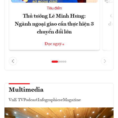
Tiêu điểm
Thủ tướng Lê Minh Hưng:
Qu
Ngành ngoại giao cần thực hiện 3
đủ 
chuyển đổi lớn
Đọc ngay
Multimedia
VnE TV
Podcast
Infographics
eMagazine