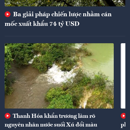
Ba giải pháp chiến lược nhằm cán
mốc xuất khẩu 74 tỷ USD
Thanh Hóa khẩn trương làm rõ
nguyên nhân nước suối Xú đổi màu
phí