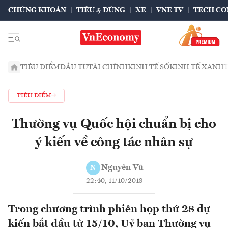
CHỨNG KHOÁN
TIÊU & DÙNG
XE
VNE TV
TECH CO
TIÊU ĐIỂM
ĐẦU TƯ
TÀI CHÍNH
KINH TẾ SỐ
KINH TẾ XANH
TIÊU ĐIỂM
Thường vụ Quốc hội chuẩn bị cho
ý kiến về công tác nhân sự
Nguyên Vũ
N
22:40, 11/10/2018
Trong chương trình phiên họp thứ 28 dự
kiến bắt đầu từ 15/10, Uỷ ban Thường vụ