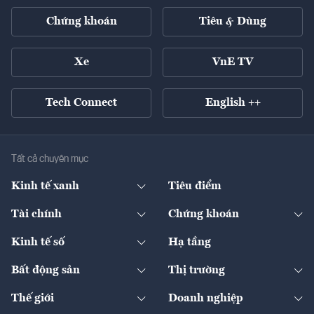
Chứng khoán
Tiêu & Dùng
Xe
VnE TV
Tech Connect
English ++
Tất cả chuyên mục
Kinh tế xanh
Tiêu điểm
Chuyển động xanh
Tài chính
Chứng khoán
Pháp lý
Ngân hàng
Doanh nghiệp niêm yết
Kinh tế số
Hạ tầng
Thương hiệu xanh
Thị trường vốn
Thị trường
Sản phẩm - Thị trường
Bất động sản
Thị trường
Diễn đàn
Thuế
Đầu tư
Tài sản số
Chính sách
Xuất nhập khẩu
Thế giới
Doanh nghiệp
Bảo hiểm
Quốc tế
Dịch vụ số