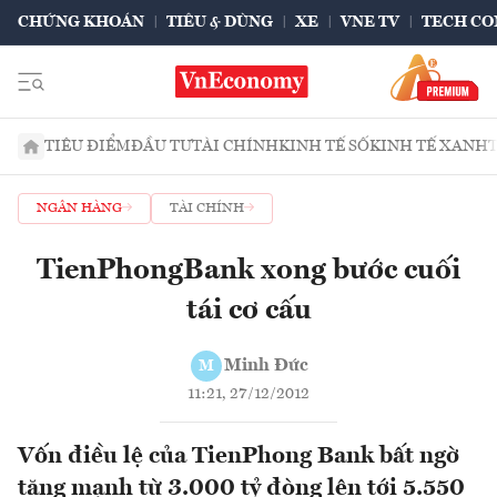
CHỨNG KHOÁN
TIÊU & DÙNG
XE
VNE TV
TECH CO
TIÊU ĐIỂM
ĐẦU TƯ
TÀI CHÍNH
KINH TẾ SỐ
KINH TẾ XANH
NGÂN HÀNG
TÀI CHÍNH
TienPhongBank xong bước cuối
tái cơ cấu
Minh Đức
M
11:21, 27/12/2012
Vốn điều lệ của TienPhong Bank bất ngờ
tăng mạnh từ 3.000 tỷ đòng lên tới 5.550