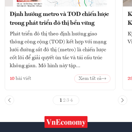
Định hướng metro và TOD chiến lược
K
trong phát triển đô thị bền vững
K
Phát triển đô thị theo định hướng giao
K
thông công cộng (TOD) kết hợp với mạng
V
lưới đường sắt đô thị (metro) là chiến lược
cốt lõi để giải quyết ùn tắc và tái cấu trúc
không gian. Mô hình này tập...
10
bài viết
Xem tất cả
2
1
2
3
4