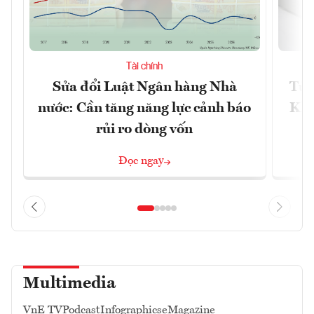
Tài chính
Sửa đổi Luật Ngân hàng Nhà
Từ 
nước: Cần tăng năng lực cảnh báo
Kho
rủi ro dòng vốn
Đọc ngay
Multimedia
VnE TV
Podcast
Infographics
eMagazine