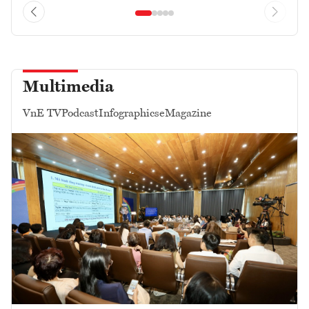
Multimedia
VnE TV
Podcast
Infographics
eMagazine