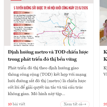
Định hướng metro và TOD chiến lược
K
trong phát triển đô thị bền vững
K
Phát triển đô thị theo định hướng giao
K
thông công cộng (TOD) kết hợp với mạng
V
lưới đường sắt đô thị (metro) là chiến lược
cốt lõi để giải quyết ùn tắc và tái cấu trúc
không gian. Mô hình này tập...
10
bài viết
Xem tất cả
2