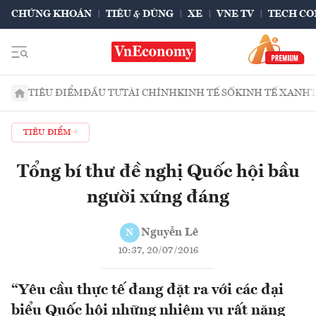
CHỨNG KHOÁN
TIÊU & DÙNG
XE
VNE TV
TECH CO
TIÊU ĐIỂM
ĐẦU TƯ
TÀI CHÍNH
KINH TẾ SỐ
KINH TẾ XANH
TIÊU ĐIỂM
Tổng bí thư đề nghị Quốc hội bầu
người xứng đáng
Nguyễn Lê
N
10:37, 20/07/2016
“Yêu cầu thực tế đang đặt ra với các đại
biểu Quốc hội những nhiệm vụ rất nặng