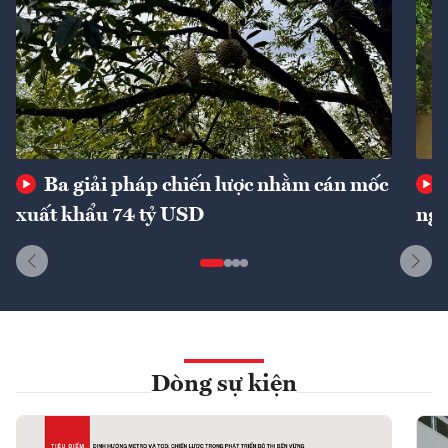
Ba giải pháp chiến lược nhằm cán mốc
xuất khẩu 74 tỷ USD
ngu
Dòng sự kiện