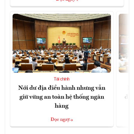
Tài chính
Nới dư địa điều hành nhưng vẫn
Đổ
giữ vững an toàn hệ thống ngân
đột
hàng
Đọc ngay