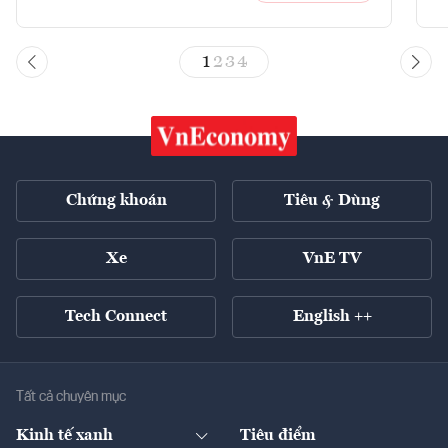
1
2
3
4
Chứng khoán
Tiêu & Dùng
Xe
VnE TV
Tech Connect
English ++
Tất cả chuyên mục
Kinh tế xanh
Tiêu điểm