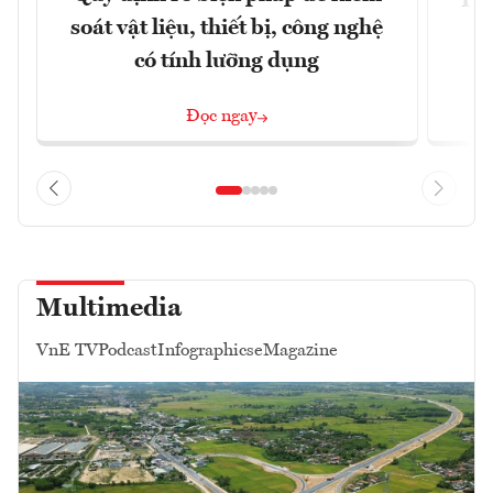
Hội
soát vật liệu, thiết bị, công nghệ
p
có tính lưỡng dụng
Đọc ngay
Multimedia
VnE TV
Podcast
Infographics
eMagazine