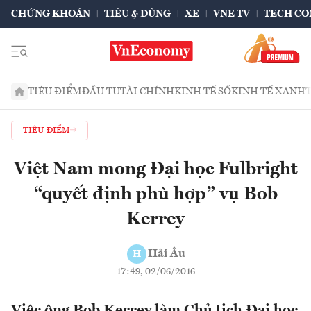
CHỨNG KHOÁN
TIÊU & DÙNG
XE
VNE TV
TECH CO
TIÊU ĐIỂM
ĐẦU TƯ
TÀI CHÍNH
KINH TẾ SỐ
KINH TẾ XANH
TIÊU ĐIỂM
Việt Nam mong Đại học Fulbright
“quyết định phù hợp” vụ Bob
Kerrey
Hải Âu
H
17:49, 02/06/2016
Việc ông Bob Kerrey làm Chủ tịch Đại học