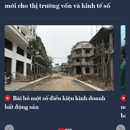
mới cho thị trường vốn và kinh tế số
Bãi bỏ một số điều kiện kinh doanh
bất động sản
nôn
bất