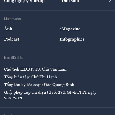
Công nghệ & Startup
Dân sinh
Tư vấn
Nông sản
Doanh nhân
Tư vấn Tiêu & Dùng
Infographics
Hạ tầng
Sức khỏe
Khung pháp lý
Doanh nghiệp
Địa phương
Thị trường
Bảo hiểm
Multimedia
Sự kiện
Nhân lực
Ảnh
eMagazine
Đẹp +
An sinh
Podcast
Infographics
Giải trí
Y tế
Nhà
Ban Biên tập
Ẩm thực
Chủ tịch HĐBT: TS. Chử Văn Lâm
Tổng biên tập: Chử Thị Hạnh
Tổng thư ký tòa soạn: Đào Quang Bính
Giấy phép Tạp chí điện tử số: 272/GP-BTTTT ngày
26/6/2020