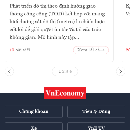
Phát triển đô thị theo định hướng giao
K
thông công cộng (TOD) kết hợp với mạng
V
lưới đường sắt đô thị (metro) là chiến lược
cốt lõi để giải quyết ùn tắc và tái cấu trúc
không gian. Mô hình này tập...
10
bài viết
Xem tất cả
2
1
2
3
4
Chứng khoán
Tiêu & Dùng
Xe
VnE TV