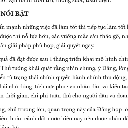
ới vận hành trơn tru, thông suốt, toàn diện.
 NỔI BẬT
n mạnh những việc đã làm tốt thì tiếp tục làm tốt
 được thì nỗ lực hơn, các vướng mắc cần tháo gỡ, n
cần giải pháp phù hợp, giải quyết ngay.
quả đã đạt được sau 1 tháng triển khai mô hình chí
 Thủ tướng khái quát rằng nhìn chung, ý Đảng, lòn
ển từ trạng thái chính quyền hành chính thụ động,
thái chủ động, tích cực phục vụ nhân dân và kiến tạo
m thời gian, chi phí tuân thủ cho người dân và doa
g, chủ trương lớn, quan trọng này của Đảng hợp l
kiện, hoàn cảnh đất nước hiện nay nên được nhân d