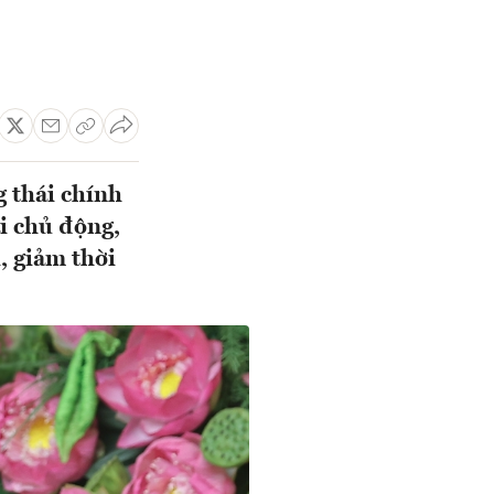
g thái chính
i chủ động,
, giảm thời