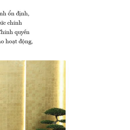
nh ổn định,
hức chính
Chính quyền
ào hoạt động,