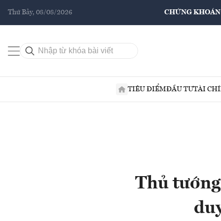
Thứ Bảy, 08/08/2026
CHỨNG KHOÁN
TIÊU ĐIỂM
ĐẦU TƯ
TÀI CH
Thủ tướng:
duy