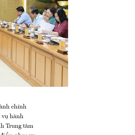
hành chính
c vụ hành
nh Trung tâm