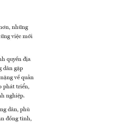
 hơn, những
hững việc mới
nh quyền địa
g dân gặp
 nặng về quản
 phát triển,
nh nghiệp.
òng dân, phù
ân đồng tình,