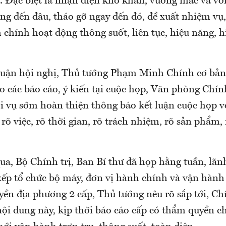
. Đặc biệt là nhận diện khó khăn, vướng mắc và với
ng đến đâu, tháo gỡ ngay đến đó, đề xuất nhiệm vụ,
chính hoạt động thông suốt, liên tục, hiệu năng, hi
 luận hội nghị, Thủ tướng Phạm Minh Chính cơ bản
o các báo cáo, ý kiến tại cuộc họp, Văn phòng Chí
i vụ sớm hoàn thiện thông báo kết luận cuộc họp vớ
 rõ việc, rõ thời gian, rõ trách nhiệm, rõ sản phẩm,
ua, Bộ Chính trị, Ban Bí thư đã họp hằng tuần, lãn
 xếp tổ chức bộ máy, đơn vị hành chính và vận hàn
yền địa phương 2 cấp, Thủ tướng nêu rõ sắp tới, Ch
ội dung này, kịp thời báo cáo cấp có thẩm quyền c