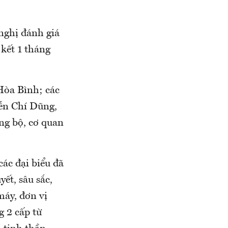
nghị đánh giá
 kết 1 tháng
Hòa Bình; các
ễn Chí Dũng,
ng bộ, cơ quan
các đại biểu đã
ết, sâu sắc,
máy, đơn vị
 2 cấp từ