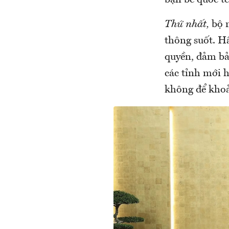
bạn bè quốc t
Thứ nhất,
bộ m
thông suốt. Hầ
quyền, đảm bả
các tỉnh mới 
không để khoả