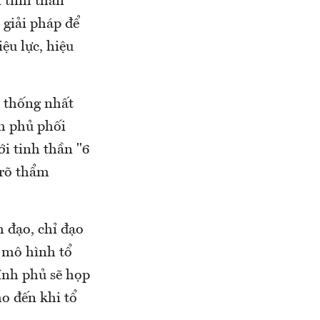
 tinh thần
 giải pháp để
ệu lực, hiệu
 thống nhất
nh phủ phối
i tinh thần "6
 rõ thẩm
h đạo, chỉ đạo
h mô hình tổ
ính phủ sẽ họp
ho đến khi tổ