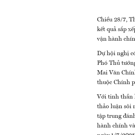
Chiều 28/7, T
kết quả sắp xế
vận hành chín
Dự hội nghị c
Phó Thủ tướn
Mai Văn Chính
thuộc Chính p
Với tinh thần 
thảo luận sôi 
tập trung đánh
hành chính và