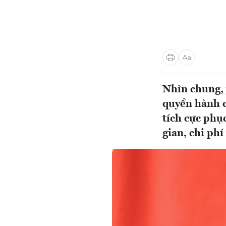
Nhìn chung, 
quyền hành c
tích cực phụ
gian, chi ph