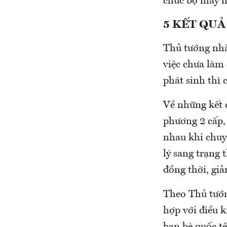
chức bộ máy m
5 KẾT QUẢ
Thủ tướng nhấ
việc chưa làm
phát sinh thì 
Về những kết 
phương 2 cấp,
nhau khi chuy
lý sang trạng 
đồng thời, giả
Theo Thủ tướn
hợp với điều 