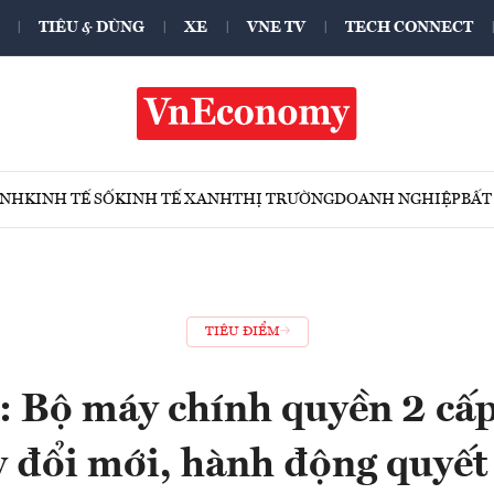
TIÊU & DÙNG
XE
VNE TV
TECH CONNECT
ÍNH
KINH TẾ SỐ
KINH TẾ XANH
THỊ TRƯỜNG
DOANH NGHIỆP
BẤT
TIÊU ĐIỂM
 Bộ máy chính quyền 2 cấp
 đổi mới, hành động quyết 