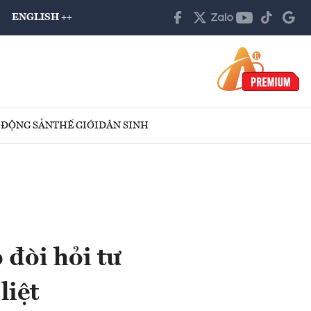
ENGLISH ++
 ĐỘNG SẢN
THẾ GIỚI
DÂN SINH
 đòi hỏi tư
liệt