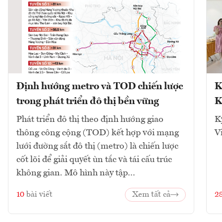
Định hướng metro và TOD chiến lược
K
trong phát triển đô thị bền vững
K
Phát triển đô thị theo định hướng giao
K
thông công cộng (TOD) kết hợp với mạng
V
lưới đường sắt đô thị (metro) là chiến lược
cốt lõi để giải quyết ùn tắc và tái cấu trúc
không gian. Mô hình này tập...
10
bài viết
Xem tất cả
2