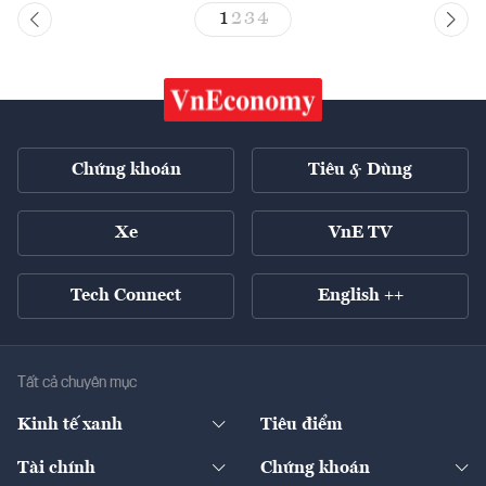
1
2
3
4
Chứng khoán
Tiêu & Dùng
Xe
VnE TV
Tech Connect
English ++
Tất cả chuyên mục
Kinh tế xanh
Tiêu điểm
Chuyển động xanh
Tài chính
Chứng khoán