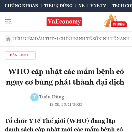
CHỨNG KHOÁN
TIÊU & DÙNG
XE
VNE TV
TECH CO
TIÊU ĐIỂM
ĐẦU TƯ
TÀI CHÍNH
KINH TẾ SỐ
KINH TẾ XANH
DÂN SINH
WHO cập nhật các mầm bệnh có
nguy cơ bùng phát thành đại dịch
Tuấn Dũng
T
18:09, 23/11/2022
Tổ chức Y tế Thế giới (WHO) đang lập
danh sách cập nhật mới các mầm bệnh có