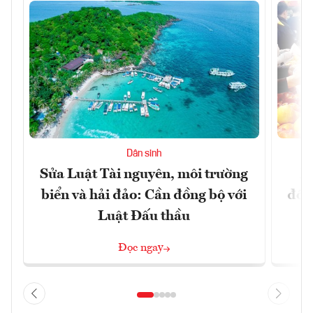
Dân sinh
Sửa Luật Tài nguyên, môi trường
L
biển và hải đảo: Cần đồng bộ với
đổi)
Luật Đấu thầu
Đọc ngay