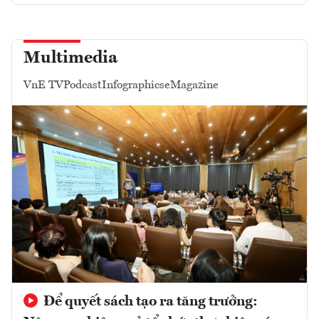
Multimedia
VnE TV
Podcast
Infographics
eMagazine
Để quyết sách tạo ra tăng trưởng: