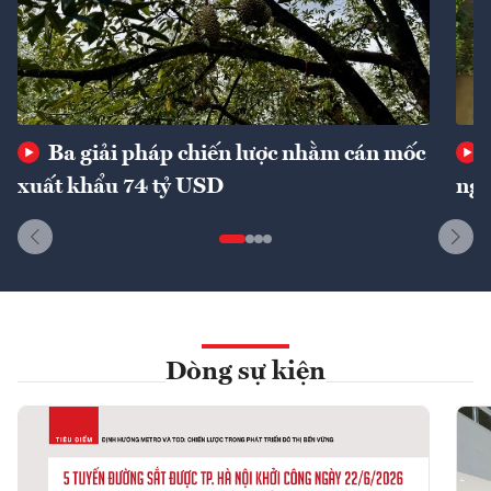
Ba giải pháp chiến lược nhằm cán mốc
xuất khẩu 74 tỷ USD
ngu
Dòng sự kiện