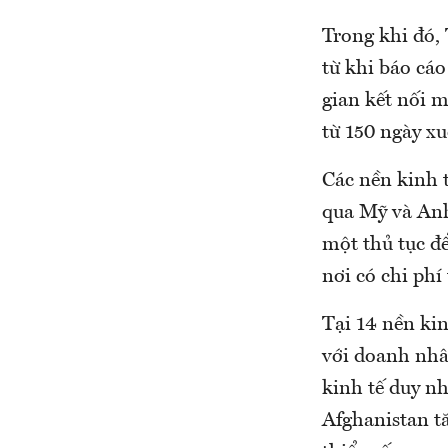
Trong khi đó, 
từ khi báo cáo
gian kết nối 
từ 150 ngày x
Các nền kinh t
qua Mỹ và Anh 
một thủ tục để
nơi có chi phí
Tại 14 nền kin
với doanh nhâ
kinh tế duy nh
Afghanistan t