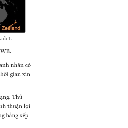
Ảnh 1.
: WB.
oanh nhân có
thời gian xin
hạng. Thủ
nh thuận lợi
ong bảng xếp