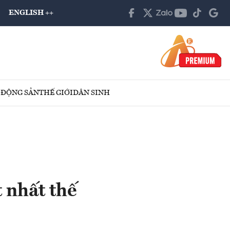
ENGLISH ++
 ĐỘNG SẢN
THẾ GIỚI
DÂN SINH
 nhất thế