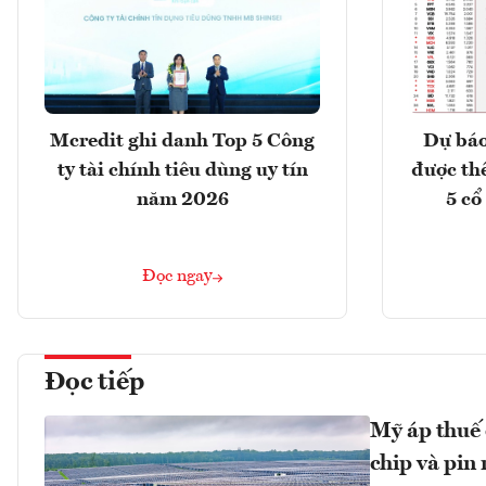
Mcredit ghi danh Top 5 Công
Dự báo
ty tài chính tiêu dùng uy tín
được th
năm 2026
5 cổ
Đọc ngay
Đọc tiếp
Mỹ áp thuế 
chip và pin 