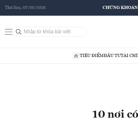
Thứ Sáu, 07/08/2026
CHỨNG KHOÁN
TIÊU ĐIỂM
ĐẦU TƯ
TÀI CH
10 nơi c