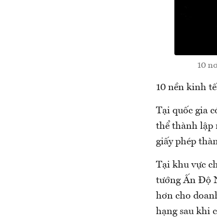
10 nơ
10 nền kinh t
Tại quốc gia 
thể thành lập 
giấy phép thàn
Tại khu vực c
tướng Ấn Độ N
hơn cho doanh 
hạng sau khi 