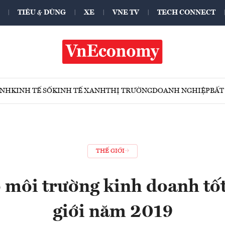
TIÊU & DÙNG
XE
VNE TV
TECH CONNECT
ÍNH
KINH TẾ SỐ
KINH TẾ XANH
THỊ TRƯỜNG
DOANH NGHIỆP
BẤT
THẾ GIỚI
ó môi trường kinh doanh tốt
giới năm 2019