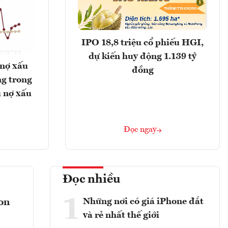
IPO 18,8 triệu cổ phiếu HGI,
dự kiến huy động 1.139 tỷ
 nợ xấu
đồng
g trong
 nợ xấu
Đọc ngay
Đọc nhiều
1
Những nơi có giá iPhone đắt
con
và rẻ nhất thế giới