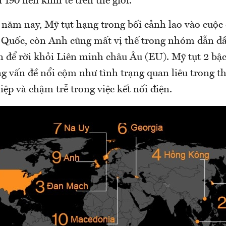
 190 nền kinh tế trên thế giới.
 năm nay, Mỹ tụt hạng trong bối cảnh lao vào cuộc
 Quốc, còn Anh cũng mất vị thế trong nhóm dẫn đ
 để rời khỏi Liên minh châu Âu (EU). Mỹ tụt 2 bậc 
ng vấn đề nổi cộm như tình trạng quan liêu trong t
ệp và chậm trễ trong việc kết nối điện.