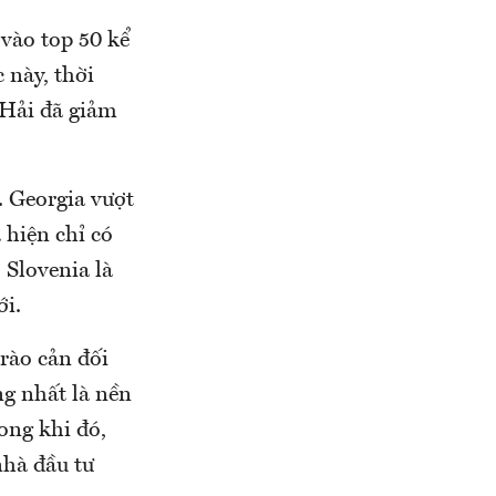
 vào top 50 kể
 này, thời
 Hải đã giảm
. Georgia vượt
 hiện chỉ có
 Slovenia là
ới.
 rào cản đối
g nhất là nền
rong khi đó,
nhà đầu tư