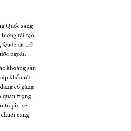
ng Quốc sang
lượng tái tạo.
g Quốc đã trở
nước ngoài.
các khoáng sản
hập khẩu rất
 đang cố gắng
n quan trọng
o từ pin xe
c chuỗi cung