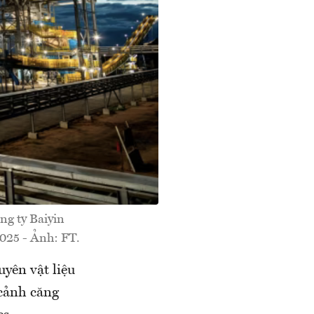
ng ty Baiyin
025 - Ảnh: FT.
yên vật liệu
 cảnh căng