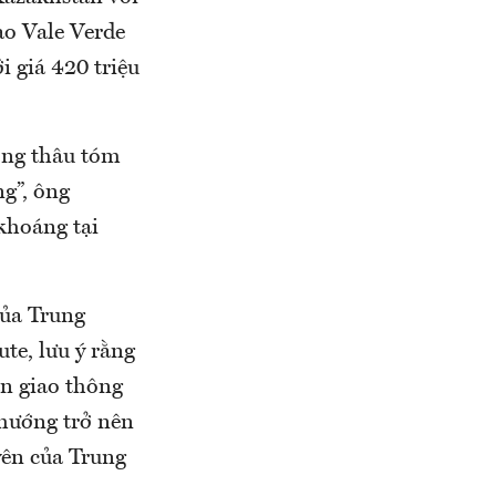
ao Vale Verde
i giá 420 triệu
động thâu tóm
ng”, ông
khoáng tại
của Trung
ute, lưu ý rằng
án giao thông
 hướng trở nên
yên của Trung