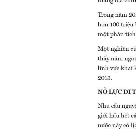
thẳng địa chín
Trong năm 202
hơn 100 triệu
một phân tích
Một nghiên cứu
thấy năm ngoá
lĩnh vực khai
2013.
NỖ LỰC ĐI
Nhu cầu nguyê
giới hầu hết c
nước này có lị