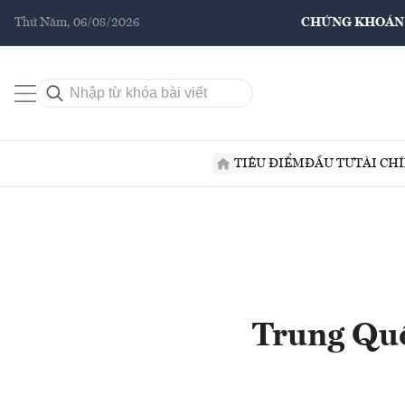
Thứ Năm, 06/08/2026
CHỨNG KHOÁN
TIÊU ĐIỂM
ĐẦU TƯ
TÀI CH
Trung Quố