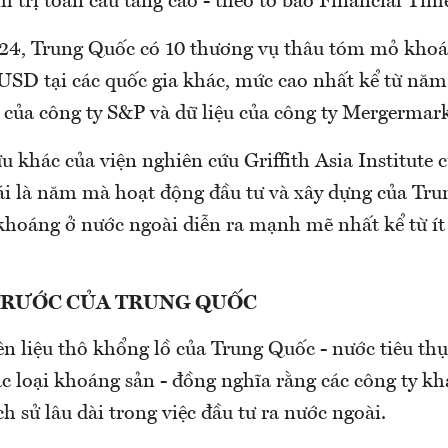
h trị toàn cầu tăng cao - theo tờ báo Financial Tim
4, Trung Quốc có 10 thương vụ thâu tóm mỏ khoán
 USD tại các quốc gia khác, mức cao nhất kể từ năm
 của công ty S&P và dữ liệu của công ty Mergermark
 khác của viện nghiên cứu Griffith Asia Institute 
i là năm mà hoạt động đầu tư và xây dựng của Tru
 khoáng ở nước ngoài diễn ra mạnh mẽ nhất kể từ í
 TRƯỚC CỦA TRUNG QUỐC
n liệu thô khổng lồ của Trung Quốc - nước tiêu thụ
ác loại khoáng sản - đồng nghĩa rằng các công ty k
ch sử lâu dài trong việc đầu tư ra nước ngoài.