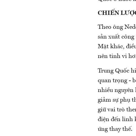
CHIẾN LƯỢC
Theo ông Nedo
sản xuất công
Mặt khác, điề
nên tinh vi hơ
Trung Quốc hiệ
quan trọng - 
nhiều nguyên 
giảm sự phụ t
giữ vai trò th
điện đến linh 
ứng thay thế.