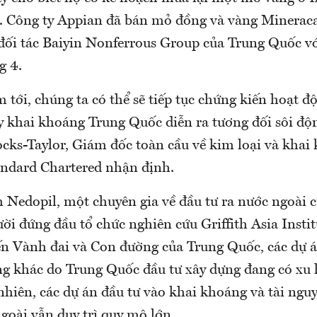
D. Công ty Appian đã bán mỏ đồng và vàng Minerac
 đối tác Baiyin Nonferrous Group của Trung Quốc vớ
g 4.
 tới, chúng ta có thể sẽ tiếp tục chứng kiến ​hoạt 
y khai khoáng Trung Quốc diễn ra tương đối sôi độ
cks-Taylor, Giám đốc toàn cầu về kim loại và khai 
ndard Chartered nhận định.
 Nedopil, một chuyên gia về đầu tư ra nước ngoài 
ời đứng đầu tổ chức nghiên cứu Griffith Asia Instit
ến ​​Vành đai và Con đường của Trung Quốc, các dự 
ầng khác do Trung Quốc đầu tư xây dựng đang có xu
nhiên, các dự án đầu tư vào khai khoáng và tài ngu
goài vẫn duy trì quy mô lớn.