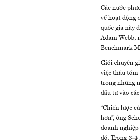
Các nước phươ
về hoạt động đ
quốc gia này d
Adam Webb, ng
Benchmark Min
Giới chuyên gi
việc thâu tóm 
trong những n
đầu tư vào các
“Chiến lược c
hơn”, ông Sch
doanh nghiệp 
đó. Trong 3-4