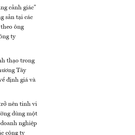
ng cảnh giác”
g sản tại các
 theo ông
ông ty
nh thạo trong
phương Tây
ề định giá và
rở nên tinh vi
hường dùng một
 doanh nghiệp
c công ty