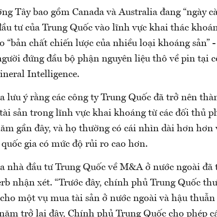
ng Tây bao gồm Canada và Australia đang “ngày cà
ầu tư của Trung Quốc vào lĩnh vực khai thác khoán
o “bản chất chiến lược của nhiều loại khoáng sản” -
ười đứng đầu bộ phận nguyên liệu thô về pin tại c
eral Intelligence.
a lưu ý rằng các công ty Trung Quốc đã trở nên thà
tài sản trong lĩnh vực khai khoáng từ các đối thủ 
ăm gần đây, và họ thường có cái nhìn dài hơn hơn v
 quốc gia có mức độ rủi ro cao hơn.
ủa nhà đầu tư Trung Quốc về M&A ở nước ngoài đã t
erb nhận xét. “Trước đây, chính phủ Trung Quốc t
cho một vụ mua tài sản ở nước ngoài và hậu thuẫn
 năm trở lại đây, Chính phủ Trung Quốc cho phép cá