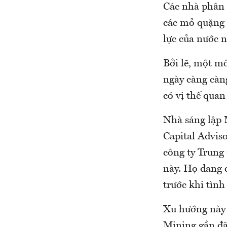
Các nhà phân t
các mỏ quặng
lực của nước n
Bởi lẽ, một m
ngày càng càng
có vị thế qua
Nhà sáng lập 
Capital Adviso
công ty Trung
này. Họ đang 
trước khi tình
Xu hướng này 
Mining gần đâ