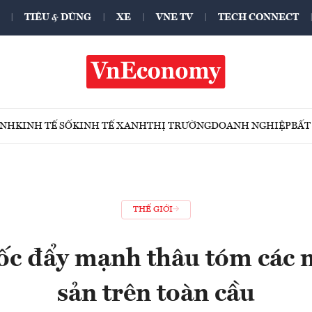
TIÊU & DÙNG
XE
VNE TV
TECH CONNECT
ÍNH
KINH TẾ SỐ
KINH TẾ XANH
THỊ TRƯỜNG
DOANH NGHIỆP
BẤT
THẾ GIỚI
c đẩy mạnh thâu tóm các
sản trên toàn cầu