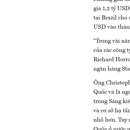
giá 1,2 tỷ US
tại Brazil cho
USD vào thán
“Trong vài năm
của các công t
Richard Horro
ngân hàng Sta
Ông Christoph
Quốc và là ngư
trong Sáng ki
và cơ sở hạ t
nhỏ hơn. Tuy 
Quốc ở nước n