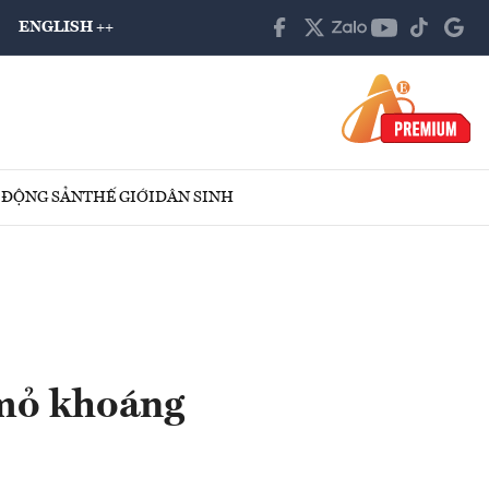
ENGLISH ++
 ĐỘNG SẢN
THẾ GIỚI
DÂN SINH
 mỏ khoáng