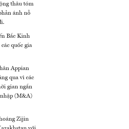
 động thâu tóm
phản ánh nỗ
i.
iến Bắc Kinh
 các quốc gia
nhân Appian
áng qua vì các
hời gian ngắn
p nhập (M&A)
hoáng Zijin
Kazakhstan với