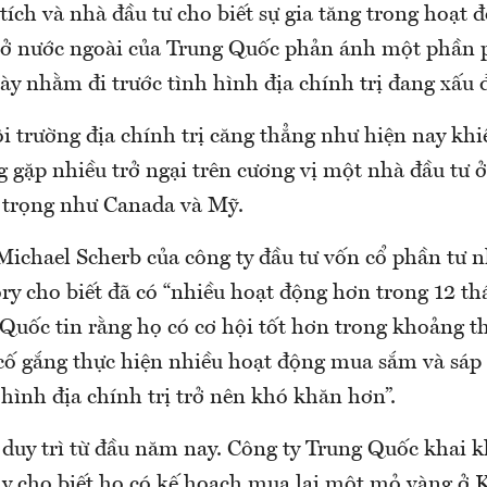
ích và nhà đầu tư cho biết sự gia tăng trong hoạt
 ở nước ngoài của Trung Quốc phản ánh một phần 
ày nhằm đi trước tình hình địa chính trị đang xấu đ
ôi trường địa chính trị căng thẳng như hiện nay kh
 gặp nhiều trở ngại trên cương vị một nhà đầu tư ở
n trọng như Canada và Mỹ.
Michael Scherb của công ty đầu tư vốn cổ phần tư 
ry cho biết đã có “nhiều hoạt động hơn trong 12 th
 Quốc tin rằng họ có cơ hội tốt hơn trong khoảng t
cố gắng thực hiện nhiều hoạt động mua sắm và sá
 hình địa chính trị trở nên khó khăn hơn”.
duy trì từ đầu năm nay. Công ty Trung Quốc khai k
y cho biết họ có kế hoạch mua lại một mỏ vàng ở 