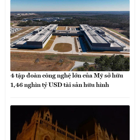
4 tập đoàn công nghệ lớn của Mỹ sở hữu
1,46 nghìn tỷ USD tài sản hữu hình