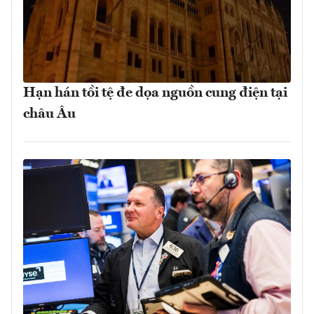
Hạn hán tồi tệ đe dọa nguồn cung điện tại
châu Âu