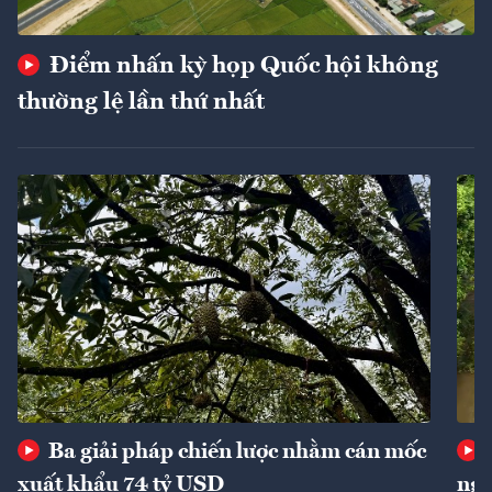
Điểm nhấn kỳ họp Quốc hội không
thường lệ lần thứ nhất
Ba giải pháp chiến lược nhằm cán mốc
xuất khẩu 74 tỷ USD
ngu