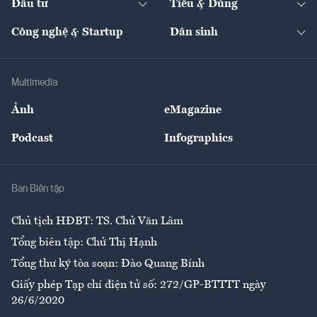
Đầu tư
Tiêu & Dùng
Quản trị số
Cafe BĐS
Thị trường
Kinh doanh
Kết nối
Tạp chí kinh tế Việt Nam
eMagazine
Nhà đầu tư
Du lịch
Công nghệ & Startup
Dân sinh
Tư vấn
Nông sản
Doanh nhân
Tư vấn Tiêu & Dùng
Infographics
Hạ tầng
Sức khỏe
Khung pháp lý
Doanh nghiệp
Địa phương
Thị trường
Bảo hiểm
Multimedia
Sự kiện
Nhân lực
Ảnh
eMagazine
Đẹp +
An sinh
Podcast
Infographics
Giải trí
Y tế
Nhà
Ban Biên tập
Ẩm thực
Chủ tịch HĐBT: TS. Chử Văn Lâm
Tổng biên tập: Chử Thị Hạnh
Tổng thư ký tòa soạn: Đào Quang Bính
Giấy phép Tạp chí điện tử số: 272/GP-BTTTT ngày
26/6/2020