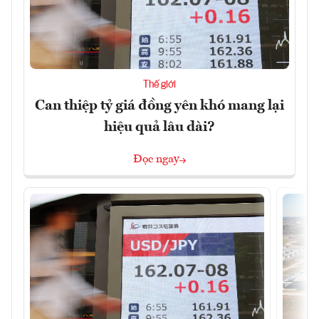
Thế giới
Can thiệp tỷ giá đồng yên khó mang lại
hiệu quả lâu dài?
Đọc ngay