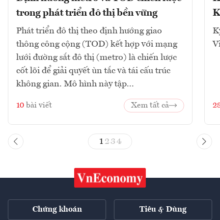
trong phát triển đô thị bền vững
K
Phát triển đô thị theo định hướng giao
K
thông công cộng (TOD) kết hợp với mạng
V
lưới đường sắt đô thị (metro) là chiến lược
cốt lõi để giải quyết ùn tắc và tái cấu trúc
không gian. Mô hình này tập...
10
bài viết
Xem tất cả
2
1
2
3
4
Chứng khoán
Tiêu & Dùng