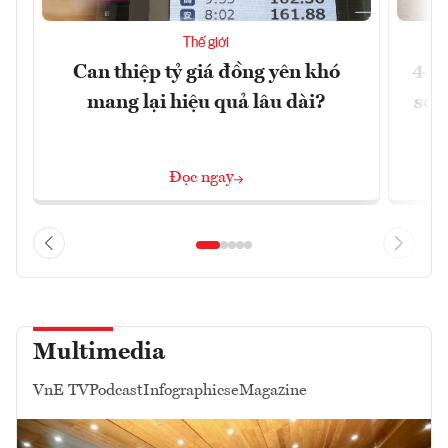
Thế giới
Can thiệp tỷ giá đồng yên khó
4 t
mang lại hiệu quả lâu dài?
sở 
Đọc ngay
Multimedia
VnE TV
Podcast
Infographics
eMagazine