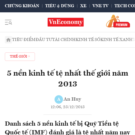
CHỨNG KHOÁN
TIÊU & DÙNG
XE
VNE TV
TECH CO
TIÊU ĐIỂM
ĐẦU TƯ
TÀI CHÍNH
KINH TẾ SỐ
KINH TẾ XANH
THẾ GIỚI
5 nền kinh tế tệ nhất thế giới năm
2013
An Huy
A
12:06, 23/12/2013
Danh sách 5 nền kinh tế bị Quỹ Tiền tệ
Quốc tế (IMF) đánh giá là tệ nhất năm nay