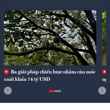
Ba giải pháp chiến lược nhằm cán mốc
xuất khẩu 74 tỷ USD
ngu