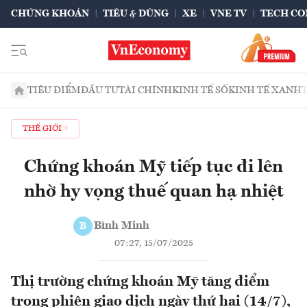
CHỨNG KHOÁN
TIÊU & DÙNG
XE
VNE TV
TECH CO
TIÊU ĐIỂM
ĐẦU TƯ
TÀI CHÍNH
KINH TẾ SỐ
KINH TẾ XANH
THẾ GIỚI
Chứng khoán Mỹ tiếp tục đi lên
nhờ hy vọng thuế quan hạ nhiệt
Bình Minh
B
07:27, 15/07/2025
Thị trường chứng khoán Mỹ tăng điểm
trong phiên giao dịch ngày thứ hai (14/7),