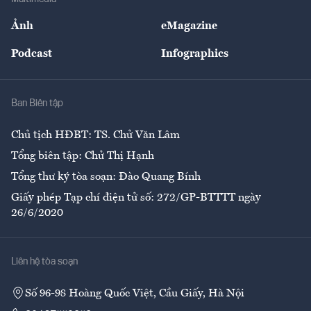
Sự kiện
Nhân lực
Ảnh
eMagazine
Đẹp +
An sinh
Podcast
Infographics
Giải trí
Y tế
Nhà
Ban Biên tập
Ẩm thực
Chủ tịch HĐBT: TS. Chử Văn Lâm
Tổng biên tập: Chử Thị Hạnh
Tổng thư ký tòa soạn: Đào Quang Bính
Giấy phép Tạp chí điện tử số: 272/GP-BTTTT ngày
26/6/2020
Liên hệ tòa soạn
Số 96-98 Hoàng Quốc Việt, Cầu Giấy, Hà Nội