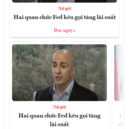
Thế giới
Hai quan chức Fed kêu gọi tăng lãi suất
Đọc ngay
Thế giới
Hai quan chức Fed kêu gọi tăng
Chí
lãi suất
đã 