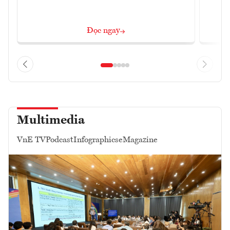
Đọc ngay
Multimedia
VnE TV
Podcast
Infographics
eMagazine