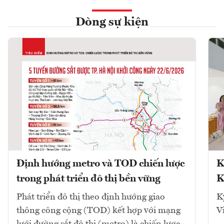
Dòng sự kiện
Định hướng metro và TOD chiến lược
K
trong phát triển đô thị bền vững
K
Phát triển đô thị theo định hướng giao
K
thông công cộng (TOD) kết hợp với mạng
V
lưới đường sắt đô thị (metro) là chiến lược