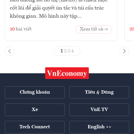
cốt lõi để giải quyết ùn tắc và tái cấu trúc
không gian. Mô hình này tập...
10
bài viết
Xem tất cả
2
1
2
3
4
Chứng khoán
Tiêu & Dùng
Xe
VnE TV
Tech Connect
English ++