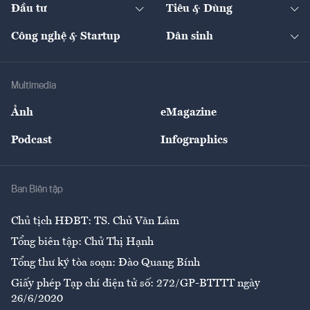
The Guide
Video
Đầu tư
Tiêu & Dùng
Quản trị số
Cafe BĐS
Thị trường
Kinh doanh
Kết nối
Tạp chí kinh tế Việt Nam
eMagazine
Nhà đầu tư
Du lịch
Công nghệ & Startup
Dân sinh
Tư vấn
Nông sản
Doanh nhân
Tư vấn Tiêu & Dùng
Infographics
Hạ tầng
Sức khỏe
Khung pháp lý
Doanh nghiệp
Địa phương
Thị trường
Bảo hiểm
Multimedia
Sự kiện
Nhân lực
Ảnh
eMagazine
Đẹp +
An sinh
Podcast
Infographics
Giải trí
Y tế
Nhà
Ban Biên tập
Ẩm thực
Chủ tịch HĐBT: TS. Chử Văn Lâm
Tổng biên tập: Chử Thị Hạnh
Tổng thư ký tòa soạn: Đào Quang Bính
Giấy phép Tạp chí điện tử số: 272/GP-BTTTT ngày
26/6/2020