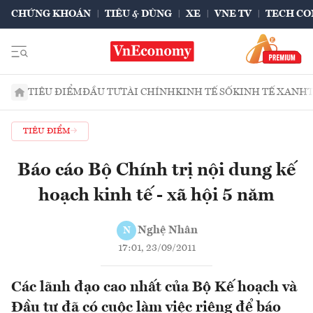
CHỨNG KHOÁN
TIÊU & DÙNG
XE
VNE TV
TECH CO
TIÊU ĐIỂM
ĐẦU TƯ
TÀI CHÍNH
KINH TẾ SỐ
KINH TẾ XANH
TIÊU ĐIỂM
Báo cáo Bộ Chính trị nội dung kế
hoạch kinh tế - xã hội 5 năm
Nghệ Nhân
N
17:01, 23/09/2011
Các lãnh đạo cao nhất của Bộ Kế hoạch và
Đầu tư đã có cuộc làm việc riêng để báo