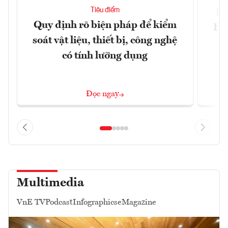
Tiêu điểm
Bộ
Quy định rõ biện pháp để kiểm
Hội
soát vật liệu, thiết bị, công nghệ
p
có tính lưỡng dụng
Đọc ngay
Multimedia
VnE TV
Podcast
Infographics
eMagazine