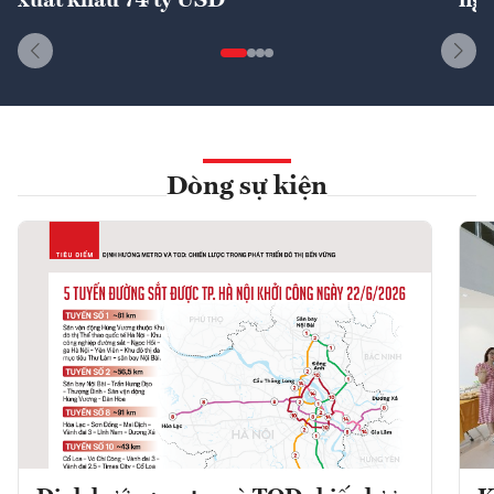
xuất khẩu 74 tỷ USD
ngu
Dòng sự kiện