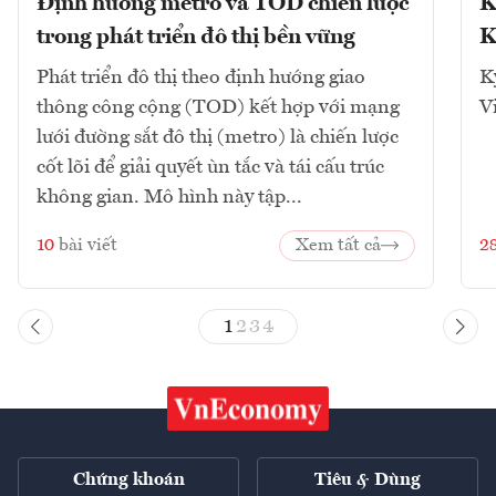
Định hướng metro và TOD chiến lược
K
trong phát triển đô thị bền vững
K
Phát triển đô thị theo định hướng giao
K
thông công cộng (TOD) kết hợp với mạng
V
lưới đường sắt đô thị (metro) là chiến lược
cốt lõi để giải quyết ùn tắc và tái cấu trúc
không gian. Mô hình này tập...
10
bài viết
Xem tất cả
2
1
2
3
4
Chứng khoán
Tiêu & Dùng