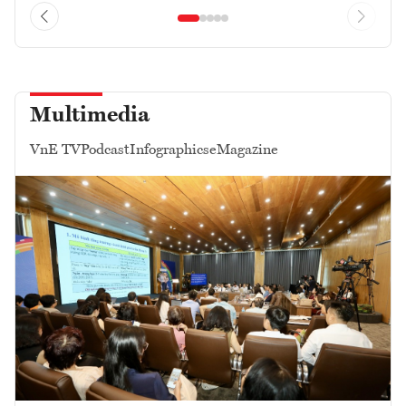
Multimedia
VnE TV
Podcast
Infographics
eMagazine