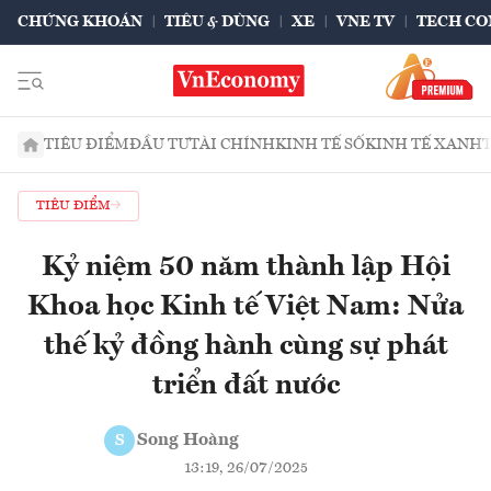
CHỨNG KHOÁN
TIÊU & DÙNG
XE
VNE TV
TECH CO
TIÊU ĐIỂM
ĐẦU TƯ
TÀI CHÍNH
KINH TẾ SỐ
KINH TẾ XANH
TIÊU ĐIỂM
Kỷ niệm 50 năm thành lập Hội
Khoa học Kinh tế Việt Nam: Nửa
thế kỷ đồng hành cùng sự phát
triển đất nước
Song Hoàng
S
13:19, 26/07/2025