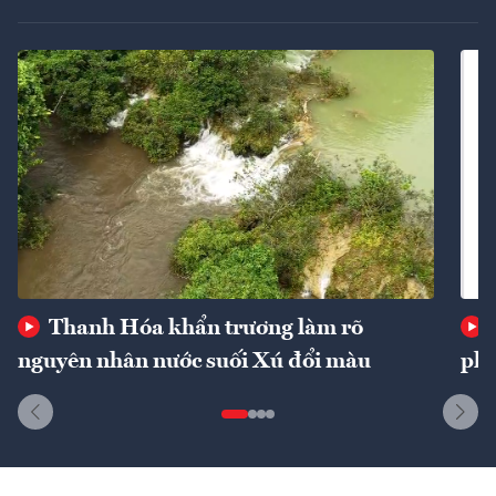
Thanh Hóa khẩn trương làm rõ
nguyên nhân nước suối Xú đổi màu
phí