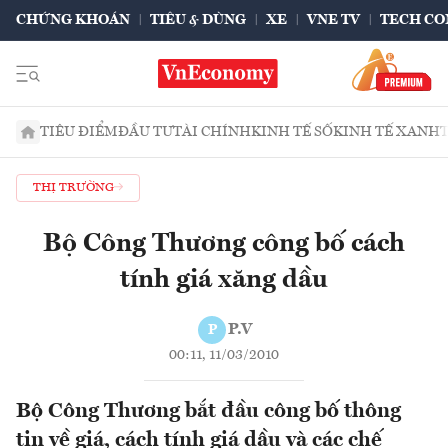
CHỨNG KHOÁN
TIÊU & DÙNG
XE
VNE TV
TECH CO
TIÊU ĐIỂM
ĐẦU TƯ
TÀI CHÍNH
KINH TẾ SỐ
KINH TẾ XANH
THỊ TRƯỜNG
Bộ Công Thương công bố cách
tính giá xăng dầu
P.V
P
00:11, 11/03/2010
Bộ Công Thương bắt đầu công bố thông
tin về giá, cách tính giá dầu và các chế