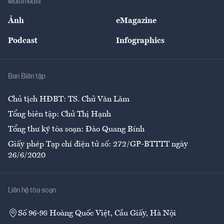
Multimedia
Sự kiện
Nhân lực
Ảnh
eMagazine
Đẹp +
An sinh
Podcast
Infographics
Giải trí
Y tế
Nhà
Ban Biên tập
Ẩm thực
Chủ tịch HĐBT: TS. Chử Văn Lâm
Tổng biên tập: Chử Thị Hạnh
Tổng thư ký tòa soạn: Đào Quang Bính
Giấy phép Tạp chí điện tử số: 272/GP-BTTTT ngày
26/6/2020
Liên hệ tòa soạn
Số 96-98 Hoàng Quốc Việt, Cầu Giấy, Hà Nội