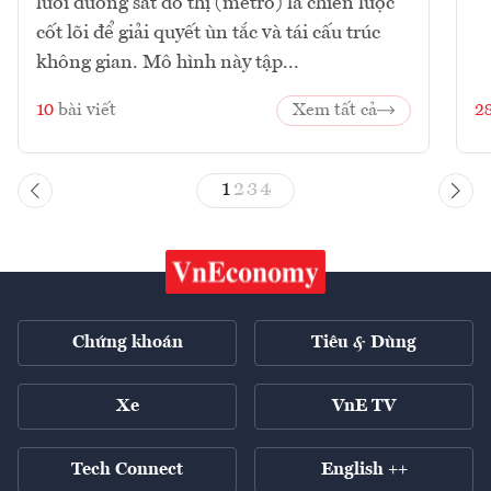
lưới đường sắt đô thị (metro) là chiến lược
cốt lõi để giải quyết ùn tắc và tái cấu trúc
không gian. Mô hình này tập...
10
bài viết
Xem tất cả
2
1
2
3
4
Chứng khoán
Tiêu & Dùng
Xe
VnE TV
Tech Connect
English ++