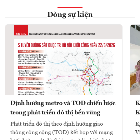
Dòng sự kiện
Định hướng metro và TOD chiến lược
K
trong phát triển đô thị bền vững
K
Phát triển đô thị theo định hướng giao
K
thông công cộng (TOD) kết hợp với mạng
V