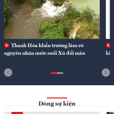
Thanh Hóa khẩn trương làm rõ
nguyên nhân nước suối Xú đổi màu
kin
Dòng sự kiện