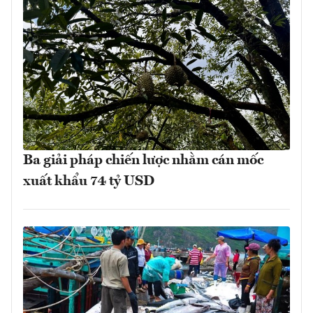
Ba giải pháp chiến lược nhằm cán mốc
xuất khẩu 74 tỷ USD