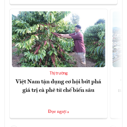
Thị trường
Việt Nam tận dụng cơ hội bứt phá
"H
giá trị cà phê từ chế biến sâu
nhì
Đọc ngay