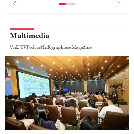
Multimedia
VnE TV
Podcast
Infographics
eMagazine