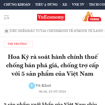
CHỨNG KHOÁN
TIÊU & DÙNG
XE
VNE TV
TECH CO
TIÊU ĐIỂM
ĐẦU TƯ
TÀI CHÍNH
KINH TẾ SỐ
KINH TẾ XANH
THỊ TRƯỜNG
Hoa Kỳ rà soát hành chính thuế
chống bán phá giá, chống trợ cấp
với 5 sản phẩm của Việt Nam
Vũ Khuê
V
06:56, 22/07/2025
5 sản phẩm xuất khẩu của Việt Nam chịu