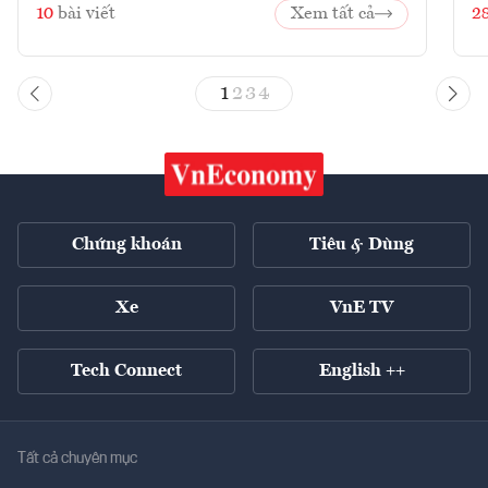
10
bài viết
Xem tất cả
2
1
2
3
4
Chứng khoán
Tiêu & Dùng
Xe
VnE TV
Tech Connect
English ++
Tất cả chuyên mục