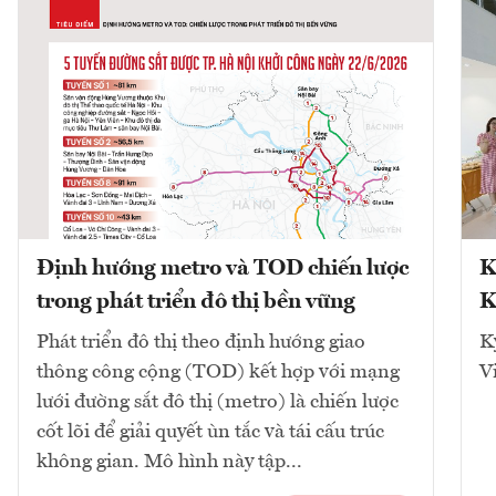
Định hướng metro và TOD chiến lược
K
trong phát triển đô thị bền vững
K
Phát triển đô thị theo định hướng giao
K
thông công cộng (TOD) kết hợp với mạng
V
lưới đường sắt đô thị (metro) là chiến lược
cốt lõi để giải quyết ùn tắc và tái cấu trúc
không gian. Mô hình này tập...