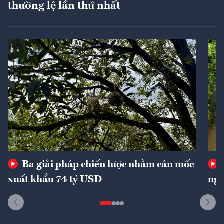
thường lệ lần thứ nhất
Ba giải pháp chiến lược nhằm cán mốc
xuất khẩu 74 tỷ USD
ngu