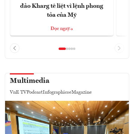
đảo Kharg tê liệt vì lệnh phong
tỏa của Mỹ
Đọc ngay
Multimedia
VnE TV
Podcast
Infographics
eMagazine