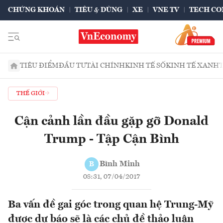
CHỨNG KHOÁN
TIÊU & DÙNG
XE
VNE TV
TECH CO
TIÊU ĐIỂM
ĐẦU TƯ
TÀI CHÍNH
KINH TẾ SỐ
KINH TẾ XANH
THẾ GIỚI
Cận cảnh lần đầu gặp gỡ Donald
Trump - Tập Cận Bình
Bình Minh
B
08:31, 07/04/2017
Ba vấn đề gai góc trong quan hệ Trung-Mỹ
được dự báo sẽ là các chủ đề thảo luận