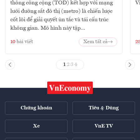
thông công cộng (TOD) kết hợp với mạng
V
lưới đường sắt đô thị (metro) là chiến lược
cốt lõi để giải quyết ùn tắc và tái cấu trúc
không gian. Mô hình này tập...
10
bài viết
Xem tất cả
2
1
2
3
4
Chứng khoán
Tiêu & Dùng
Xe
VnE TV