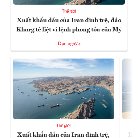
Thế giới
Xuất khẩu dầu của Iran đình trệ, đảo
Kharg tê liệt vì lệnh phong tỏa của Mỹ
Đọc ngay
Thế giới
Xuất khẩu dầu của Iran đình trệ,
Ira