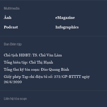
Doanh nghiệp
Địa phương
Thị trường
Bảo hiểm
Multimedia
Sự kiện
Nhân lực
Ảnh
eMagazine
Đẹp +
An sinh
Podcast
Infographics
Giải trí
Y tế
Nhà
Ban Biên tập
Ẩm thực
Chủ tịch HĐBT: TS. Chử Văn Lâm
Tổng biên tập: Chử Thị Hạnh
Tổng thư ký tòa soạn: Đào Quang Bính
Giấy phép Tạp chí điện tử số: 272/GP-BTTTT ngày
26/6/2020
Liên hệ tòa soạn