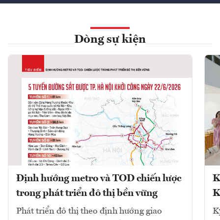
Dòng sự kiện
Định hướng metro và TOD chiến lược
K
trong phát triển đô thị bền vững
K
Phát triển đô thị theo định hướng giao
K