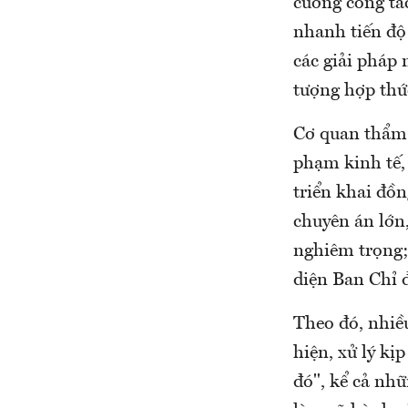
cường công tá
nhanh tiến độ 
các giải pháp 
tượng hợp thức
Cơ quan thẩm t
phạm kinh tế,
triển khai đồ
chuyên án lớn,
nghiêm trọng;
diện Ban Chỉ 
Theo đó, nhiề
hiện, xử lý k
đó", kể cả nhữ