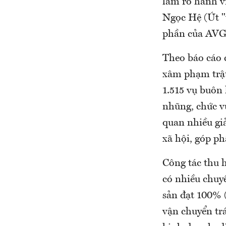
làm rõ hành v
Ngọc Hệ (Út 
phần của AVG.
Theo báo cáo c
xâm phạm trật
1.515 vụ buôn 
nhũng, chức v
quan nhiều giả
xã hội, góp p
Công tác thu 
có nhiều chuyể
sản đạt 100% (
vận chuyển tr