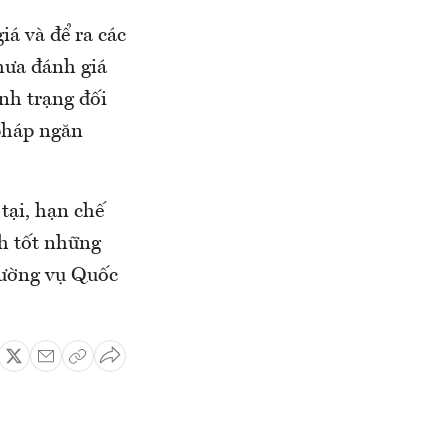
á và để ra các
hưa đánh giá
ình trạng đối
 pháp ngăn
tại, hạn chế
nh tốt những
hường vụ Quốc