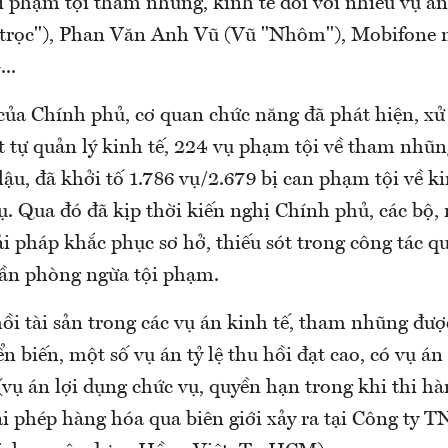
i phạm tội tham nhũng, kinh tế đối với nhiều vụ á
"trọc"), Phan Văn Anh Vũ (Vũ "Nhôm"), Mobifone
..
ủa Chính phủ, cơ quan chức năng đã phát hiện, xử 
 tự quản lý kinh tế, 224 vụ phạm tội về tham nhũng
lậu, đã khởi tố 1.786 vụ/2.679 bị can phạm tội về k
ụ. Qua đó đã kịp thời kiến nghị Chính phủ, các bộ,
i pháp khắc phục sơ hở, thiếu sót trong công tác qu
hần phòng ngừa tội phạm.
hồi tài sản trong các vụ án kinh tế, tham nhũng đư
n biến, một số vụ án tỷ lệ thu hồi đạt cao, có vụ án 
vụ án lợi dụng chức vụ, quyền hạn trong khi thi h
ái phép hàng hóa qua biên giới xảy ra tại Công ty 