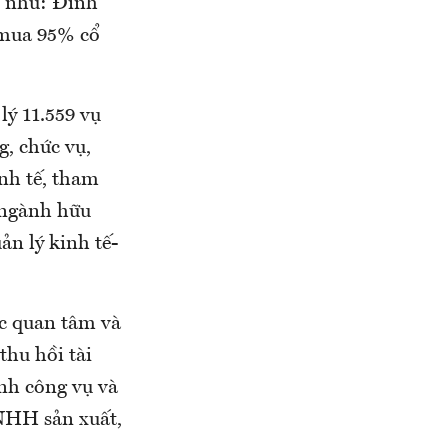
n như: Đinh
 mua 95% cổ
lý 11.559 vụ
, chức vụ,
inh tế, tham
 ngành hữu
ản lý kinh tế-
ợc quan tâm và
thu hồi tài
ành công vụ và
TNHH sản xuất,