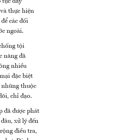
 tục đẩy
 và thực hiện
 để các đối
ớc ngoài.
chống tội
c năng đã
công nhiều
mại đặc biệt
m nhũng thuộc
õi, chỉ đạo.
p đã được phát
đâu, xử lý đến
rộng điều tra,