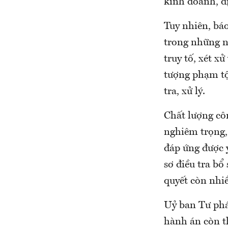
kinh doanh, d
Tuy nhiên, báo
trong những nă
truy tố, xét x
tượng phạm tộ
tra, xử lý.
Chất lượng côn
nghiêm trọng,
đáp ứng được y
sơ điều tra bổ
quyết còn nhiề
Uỷ ban Tư pháp
hành án còn th