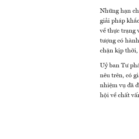
Những hạn chế
giải pháp khắ
về thực trạng 
tượng có hành 
chặn kịp thời,
Uỷ ban Tư phá
nêu trên, có g
nhiệm vụ đã đ
hội về chất vấ