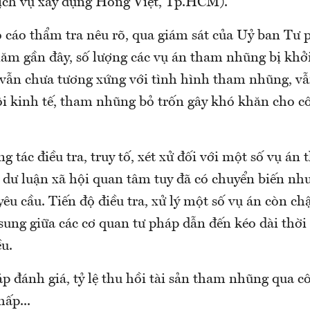
ịch vụ xây dựng Hồng Việt, Tp.HCM).
 cáo thẩm tra nêu rõ, qua giám sát của Uỷ ban Tư 
m gần đây, số lượng các vụ án tham nhũng bị khởi 
ử vẫn chưa tương xứng với tình hình tham nhũng, v
i kinh tế, tham nhũng bỏ trốn gây khó khăn cho cô
g tác điều tra, truy tố, xét xử đối với một số vụ á
 dư luận xã hội quan tâm tuy đã có chuyển biến nh
êu cầu. Tiến độ điều tra, xử lý một số vụ án còn ch
 sung giữa các cơ quan tư pháp dẫn đến kéo dài thời 
u.
 đánh giá, tỷ lệ thu hồi tài sản tham nhũng qua cô
ấp...