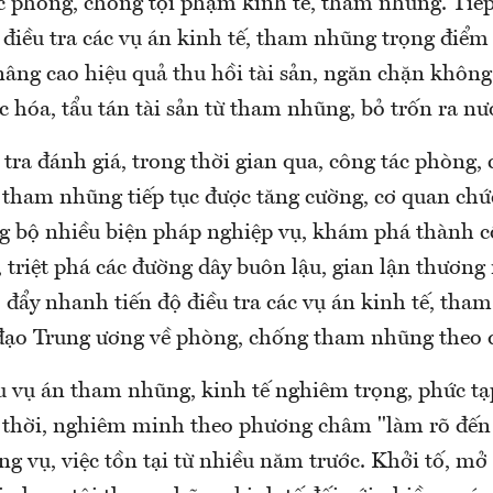
c phòng, chống tội phạm kinh tế, tham nhũng. Tiếp
điều tra các vụ án kinh tế, tham nhũng trọng điểm
nâng cao hiệu quả thu hồi tài sản, ngăn chặn không
 hóa, tẩu tán tài sản từ tham nhũng, bỏ trốn ra nư
ra đánh giá, trong thời gian qua, công tác phòng, 
 tham nhũng tiếp tục được tăng cường, cơ quan chứ
ng bộ nhiều biện pháp nghiệp vụ, khám phá thành 
 triệt phá các đường dây buôn lậu, gian lận thương 
 đẩy nhanh tiến độ điều tra các vụ án kinh tế, tha
đạo Trung ương về phòng, chống tham nhũng theo d
u vụ án tham nhũng, kinh tế nghiêm trọng, phức tạ
ịp thời, nghiêm minh theo phương châm "làm rõ đến 
ng vụ, việc tồn tại từ nhiều năm trước. Khởi tố, mở 