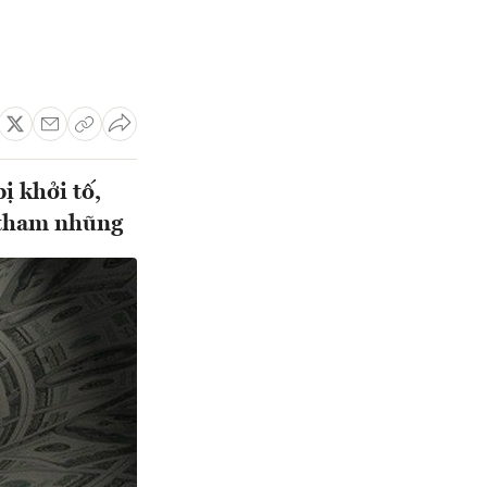
ị khởi tố,
h tham nhũng