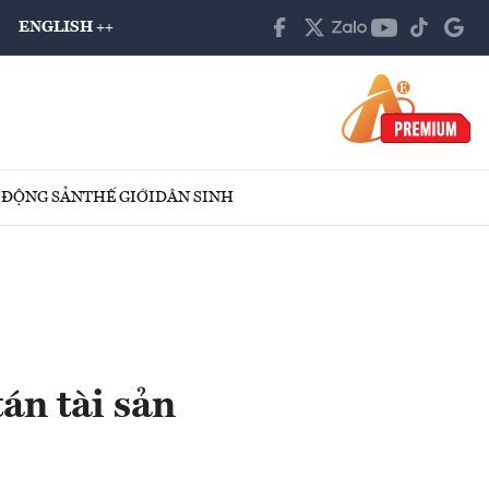
ENGLISH ++
 ĐỘNG SẢN
THẾ GIỚI
DÂN SINH
án tài sản