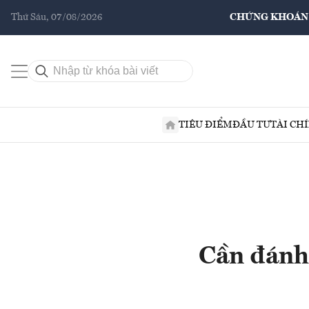
Thứ Sáu, 07/08/2026
CHỨNG KHOÁN
TIÊU ĐIỂM
ĐẦU TƯ
TÀI CH
Cần đánh 