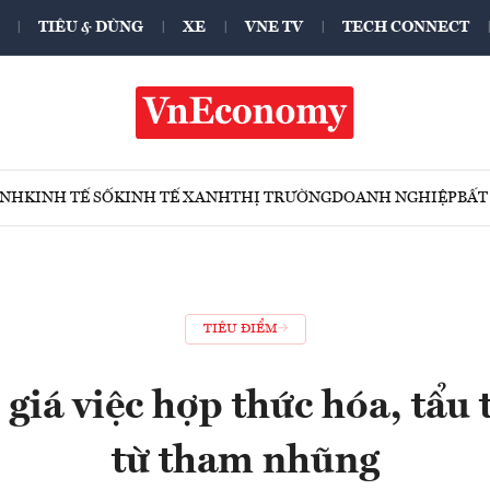
TIÊU & DÙNG
XE
VNE TV
TECH CONNECT
ÍNH
KINH TẾ SỐ
KINH TẾ XANH
THỊ TRƯỜNG
DOANH NGHIỆP
BẤT
TIÊU ĐIỂM
giá việc hợp thức hóa, tẩu t
từ tham nhũng