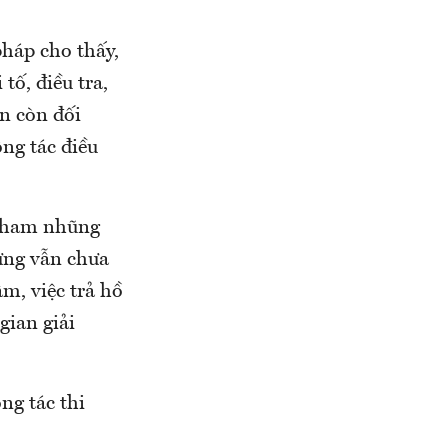
pháp cho thấy,
tố, điều tra,
ẫn còn đối
ng tác điều
n tham nhũng
ưng vẫn chưa
ậm, việc trả hồ
gian giải
ng tác thi